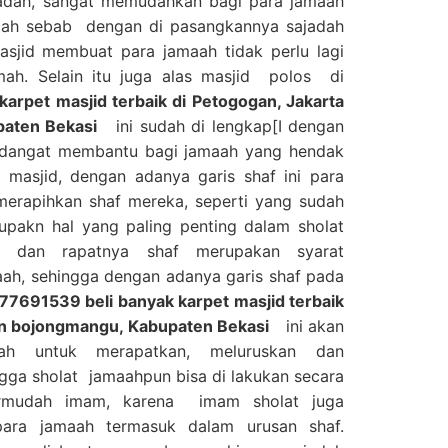
badah, sangat memudahkan bagi para jamaah
dah sebab dengan di pasangkannya sajadah
asjid membuat para jamaah tidak perlu lagi
ah. Selain itu juga alas masjid polos di
arpet masjid terbaik di Petogogan, Jakarta
paten Bekasi
ini sudah di lengkap[I dengan
an dangat membantu bagi jamaah yang hendak
 masjid, dengan adanya garis shaf ini para
erapihkan shaf mereka, seperti yang sudah
upakn hal yang paling penting dalam sholat
s dan rapatnya shaf merupakan syarat
ah, sehingga dengan adanya garis shaf pada
7691539 beli banyak karpet masjid terbaik
tan bojongmangu, Kabupaten Bekasi
ini akan
h untuk merapatkan, meluruskan dan
gga sholat jamaahpun bisa di lakukan secara
ermudah imam, karena imam sholat juga
para jamaah termasuk dalam urusan shaf.