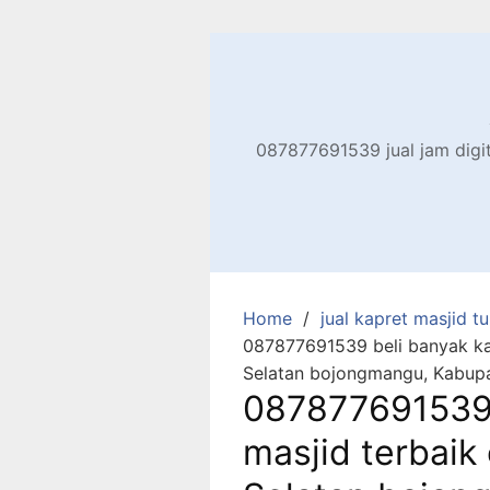
Skip
to
content
087877691539 jual jam digita
Home
jual kapret masjid tu
087877691539 beli banyak kar
Selatan bojongmangu, Kabupa
087877691539 
masjid terbaik