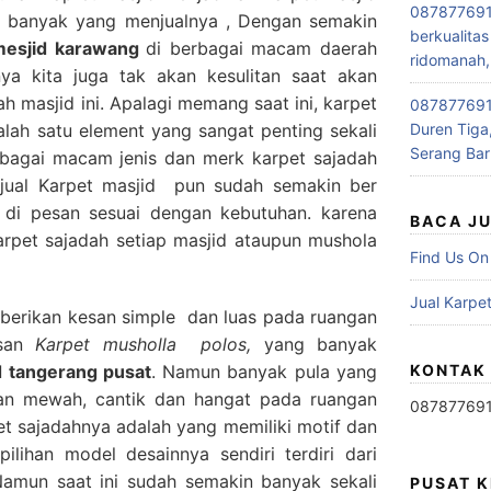
087877691
ga banyak yang menjualnya , Dengan semakin
berkualitas
 mesjid karawang
di berbagai macam daerah
ridomanah,
ya kita juga tak akan kesulitan saat akan
h masjid ini. Apalagi memang saat ini, karpet
0878776915
lah satu element yang sangat penting sekali
Duren Tiga,
Serang Bar
rbagai macam jenis dan merk karpet sajadah
 jual Karpet masjid pun sudah semakin ber
 di pesan sesuai dengan kebutuhan. karena
BACA J
pet sajadah setiap masjid ataupun mushola
Find Us On
Jual Karpet
erikan kesan simple dan luas pada ruangan
esan
Karpet musholla polos,
yang banyak
d tangerang pusat
. Namun banyak pula yang
KONTAK
san mewah, cantik dan hangat pada ruangan
08787769
rpet sajadahnya adalah yang memiliki motif dan
ilihan model desainnya sendiri terdiri dari
 Namun saat ini sudah semakin banyak sekali
PUSAT 