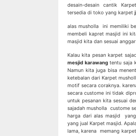
desain-desain cantik Karp
tersedia di toko yang karpet
alas musholla ini memiliki b
membeli kapret masjid ini k
masjid kita dan sesuai anggar
Kalau kita pesan karpet saj
mesjid karawang
tentu saja 
Namun kita juga bisa menen
ketebalan dari Karpet musholl
motif secara coraknya. kar
secara custome ini tidak dip
untuk pesanan kita sesuai de
sajadah musholla custome s
harga dari alas masjid yan
yang jual Karpet masjid. Apa
lama, karena memang karpet