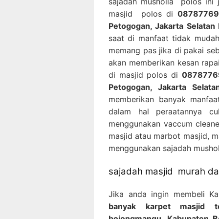
sajadah musholla polos ini
masjid polos di
087877691
Petogogan, Jakarta Selatan
saat di manfaat tidak mudah
memang pas jika di pakai seb
akan memberikan kesan rapa
di masjid polos di
08787769
Petogogan, Jakarta Selat
memberikan banyak manfaat
dalam hal peraatannya c
menggunakan vaccum cleaner
masjid atau marbot masjid, m
menggunakan sajadah musholl
sajadah masjid murah dan
Jika anda ingin membeli K
banyak karpet masjid t
bojongmangu, Kabupaten B