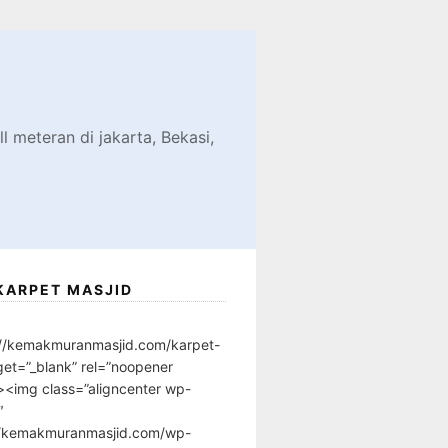
d
l meteran di jakarta, Bekasi,
KARPET MASJID
://kemakmuranmasjid.com/karpet-
get=”_blank” rel=”noopener
”><img class=”aligncenter wp-
″
//kemakmuranmasjid.com/wp-