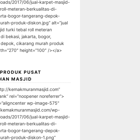
loads/2017/06/jual-karpet-masjid-
-roll-meteran-berkualitas-di-
arta-bogor-tangerang-depok-
urah-produk-diskon.jpg” alt=”jual
id turki tebal roll meteran
 di bekasi, jakarta, bogor,
 depok, cikarang murah produk
dth=”270″ height=”100″ /></a>
 PRODUK PUSAT
HAN MASJID
ttp://kemakmuranmasjid.com”
ank” rel=”noopener noreferrer”>
=”aligncenter wp-image-575″
//kemakmuranmasjid.com/wp-
loads/2017/06/jual-karpet-masjid-
-roll-meteran-berkualitas-di-
arta-bogor-tangerang-depok-
urah-produk-diskon-1.png”