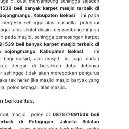
 juga di buat menyambung sehingga sajadah
539 beli banyak karpet masjid terbaik di
 bojongmangu, Kabupaten Bekasi
ini pada
 bergeser sehingga alas musholla polos ini
agai alas sholat disain menyambung ini juga
ih pada masjid, sehingga pemasangan karpet
1539 beli banyak karpet masjid terbaik di
an bojongmangu, Kabupaten Bekasi
ini
 bagi masjid, alas masjid ini juga mudah
ukup dengan di bersihkan debu debunya
 sehingga tidak akan merepotkan pengurus
aka tak heran jika masjid masjid banyak yang
a polos sebagai alas masjid.
 berkualitas.
arpet masjid polos di
087877691539 beli
erbaik di Petogogan, Jakarta Selatan
ekasi
yang murah dan berkualitas, maka