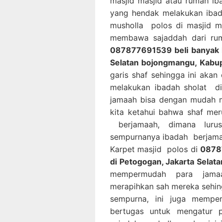
masjid masjid atau rumah i
yang hendak melakukan iba
musholla polos di masjid m
membawa sajaddah dari rum
087877691539 beli banyak k
Selatan bojongmangu, Kabu
garis shaf sehingga ini ak
melakukan ibadah sholat di
jamaah bisa dengan mudah m
kita ketahui bahwa shaf mer
berjamaah, dimana luru
sempurnanya ibadah berjama
Karpet masjid polos di
08787
di Petogogan, Jakarta Sela
mempermudah para jamaa
merapihkan sah mereka sehin
sempurna, ini juga memp
bertugas untuk mengatur 