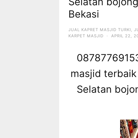
Selatan bojon
Bekasi
JUAL KAPRET MASJID TURKI
,
J
KARPET MASJID
·
APRIL 22, 2
08787769153
masjid terbaik
Selatan boj