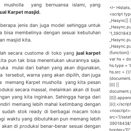
et musholla yang bernuansa islami, yang
<!– Histat
jual Karpet masjid.
<script ty
_Hasync|| [
eberapa jenis dan juga model sehingga untuk
_Hasync.pus
ita bisa membelinya dengan sesuai kebutuhan
‘1,3901843
an masjid kita.
_Hasync.push
_Hasync.push
(function() 
adah secara custome di toko yang
jual karpet
var hs = do
kita pun tak bisa menentukan ukurannya saja.
hs.type = ‘
tuka mulai dari bahan yang akan digunakan,
hs.src = (‘/
a tersebut, warna yang akan dipilih, dan juga
(document
ena memang Karpet musholla yang kita pesan
[0] ||
roduksi secara massal, melainkan akan di buat
document.
ngan yang kita inginkan. Sehingga harga dari
[0]).append
endiri memang lebih mahal ketimbang dengan
})();</scrip
<noscript>
g sudah stok ready di berbagai macam toko
src=”//ssta
lagi waktu yang dibutuhkan pun memang lebih
3901843&10
 akan di
produksi
benar-benar sesuai dengan
border=”0″