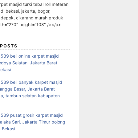
rpet masjid turki tebal roll meteran
 di bekasi, jakarta, bogor,
 depok, cikarang murah produk
dth=”270″ height=”108″ /></a>
 POSTS
39 beli online karpet masjid
edoya Selatan, Jakarta Barat
Bekasi
39 beli banyak karpet masjid
angga Besar, Jakarta Barat
a, tambun selatan kabupaten
39 pusat grosir karpet masjid
alaka Sari, Jakarta Timur bojong
 Bekasi