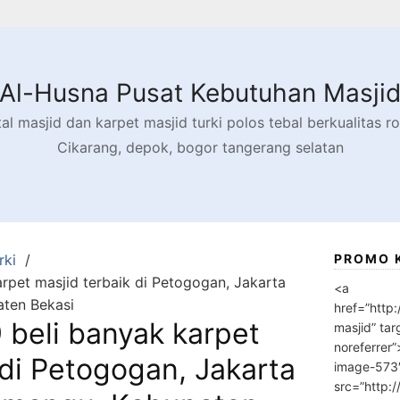
Al-Husna Pusat Kebutuhan Masji
l masjid dan karpet masjid turki polos tebal berkualitas rol
Cikarang, depok, bogor tangerang selatan
rki
PROMO 
pet masjid terbaik di Petogogan, Jakarta
<a
ten Bekasi
href=”http
beli banyak karpet
masjid” tar
noreferrer
 di Petogogan, Jakarta
image-573
src=”http: