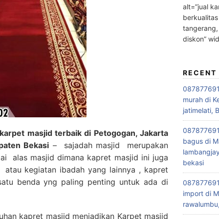
alt=”jual ka
berkualitas
tangerang,
diskon” wi
RECENT
0878776915
murah di K
jatimelati, 
0878776915
arpet masjid terbaik di Petogogan, Jakarta
bagus di M
paten Bekasi
– sajadah masjid merupakan
lambangjay
i alas masjid dimana kapret masjid ini juga
bekasi
 atau kegiatan ibadah yang lainnya , kapret
satu benda yng paling penting untuk ada di
0878776915
import di M
rawalumbu,
han kapret masjid menjadikan Karpet masjid