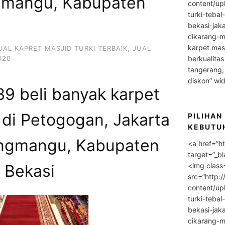
gmangu, Kabupaten
content/up
turki-tebal
bekasi-jak
cikarang-m
karpet masj
UAL KAPRET MASJID TURKI TERBAIK
,
JUAL
020
berkualitas
tangerang,
diskon” wi
9 beli banyak karpet
 di Petogogan, Jakarta
PILIHAN
KEBUTU
ongmangu, Kabupaten
<a href=”h
target=”_bl
<img class
Bekasi
src=”http:
content/up
turki-tebal
bekasi-jak
cikarang-m