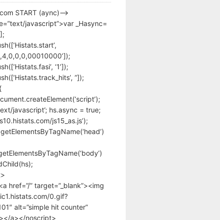
s.com START (aync)–>
pe=”text/javascript”>var _Hasync=
];
h([‘Histats.start’,
,4,0,0,0,00010000’]);
([‘Histats.fasi’, ‘1’]);
([‘Histats.track_hits’, ”]);
{
cument.createElement(‘script’);
text/javascript’; hs.async = true;
/s10.histats.com/js15_as.js’);
.getElementsByTagName(‘head’)
getElementsByTagName(‘body’)
Child(hs);
t>
<a href=”/” target=”_blank”><img
tic1.histats.com/0.gif?
1″ alt=”simple hit counter”
></a></noscript>