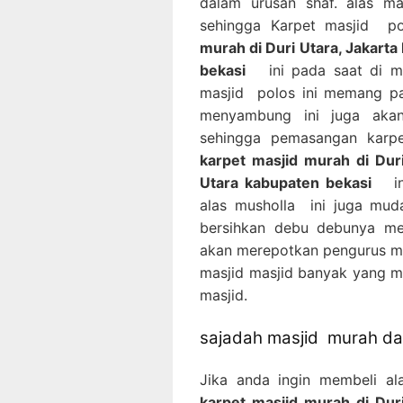
dalam urusan shaf. alas m
sehingga Karpet masjid p
murah di Duri Utara, Jakarta
bekasi
ini pada saat di ma
masjid polos ini memang pa
menyambung ini juga akan
sehingga pemasangan karp
karpet masjid murah di Duri
Utara kabupaten bekasi
ini
alas musholla ini juga mud
bersihkan debu debunya me
akan merepotkan pengurus mas
masjid masjid banyak yang 
masjid.
sajadah masjid murah dan
Jika anda ingin membeli a
karpet masjid murah di Duri