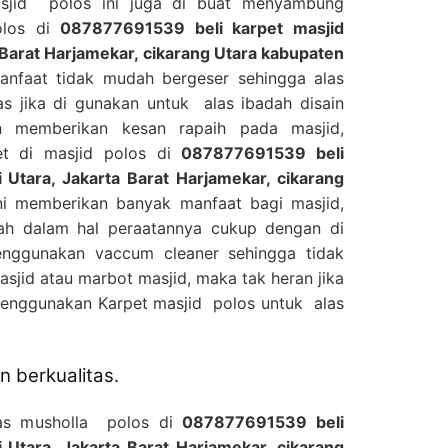
asjid polos ini juga di buat menyambung
olos di
087877691539 beli karpet masjid
 Barat Harjamekar, cikarang Utara kabupaten
nfaat tidak mudah bergeser sehingga alas
s jika di gunakan untuk alas ibadah disain
 memberikan kesan rapaih pada masjid,
et di masjid polos di
087877691539 beli
 Utara, Jakarta Barat Harjamekar, cikarang
 memberikan banyak manfaat bagi masjid,
ah dalam hal peraatannya cukup dengan di
nggunakan vaccum cleaner sehingga tidak
jid atau marbot masjid, maka tak heran jika
menggunakan Karpet masjid polos untuk alas
 berkualitas.
las musholla polos di
087877691539 beli
 Utara, Jakarta Barat Harjamekar, cikarang