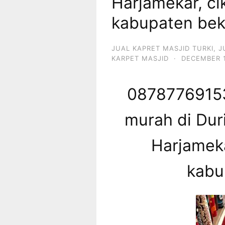
Harjamekar, ci
kabupaten bek
JUAL KAPRET MASJID TURKI
,
J
KARPET MASJID
·
DECEMBER 1
08787769153
murah di Duri
Harjameka
kabu