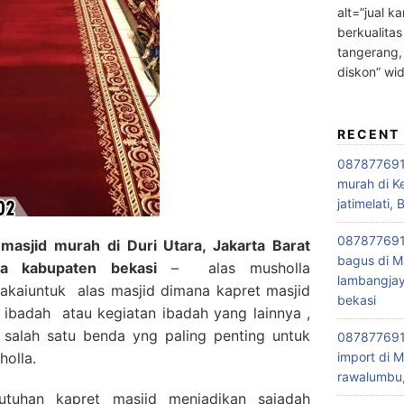
alt=”jual ka
berkualitas
tangerang,
diskon” wi
RECENT
0878776915
murah di K
jatimelati, 
0878776915
asjid murah di Duri Utara, Jakarta Barat
bagus di M
ra kabupaten bekasi
– alas musholla
lambangjay
akaiuntuk alas masjid dimana kapret masjid
bekasi
as ibadah atau kegiatan ibadah yang lainnya ,
 salah satu benda yng paling penting untuk
0878776915
holla.
import di M
rawalumbu,
utuhan kapret masjid menjadikan sajadah