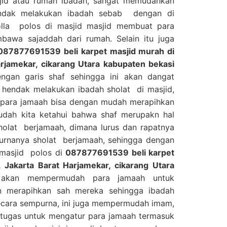
jid atau rumah ibadah, sangat memudahkan
ndak melakukan ibadah sebab dengan di
lla polos di masjid masjid membuat para
mbawa sajaddah dari rumah. Selain itu juga
087877691539 beli karpet masjid murah di
arjamekar, cikarang Utara kabupaten bekasi
ngan garis shaf sehingga ini akan dangat
hendak melakukan ibadah sholat di masjid,
i para jamaah bisa dengan mudah merapihkan
sudah kita ketahui bahwa shaf merupakn hal
holat berjamaah, dimana lurus dan rapatnya
urnanya sholat berjamaah, sehingga dengan
 masjid polos di
087877691539 beli karpet
, Jakarta Barat Harjamekar, cikarang Utara
an mempermudah para jamaah untuk
n merapihkan sah mereka sehingga ibadah
ecara sempurna, ini juga mempermudah imam,
rtugas untuk mengatur para jamaah termasuk