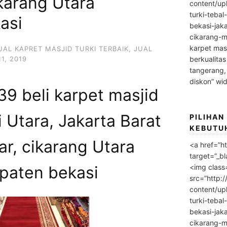
karang Utara
content/up
turki-tebal
asi
bekasi-jak
cikarang-m
karpet masj
UAL KAPRET MASJID TURKI TERBAIK
,
JUAL
1, 2019
berkualitas
tangerang,
diskon” wi
9 beli karpet masjid
 Utara, Jakarta Barat
PILIHAN
KEBUTU
r, cikarang Utara
<a href=”h
target=”_bl
<img class
paten bekasi
src=”http:
content/up
turki-tebal
bekasi-jak
cikarang-m