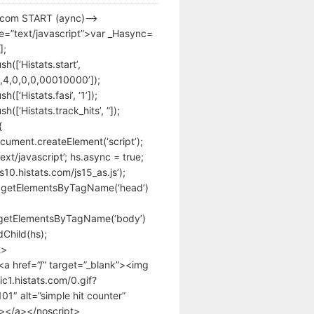
s.com START (aync)–>
pe=”text/javascript”>var _Hasync=
];
h([‘Histats.start’,
,4,0,0,0,00010000’]);
([‘Histats.fasi’, ‘1’]);
([‘Histats.track_hits’, ”]);
{
cument.createElement(‘script’);
text/javascript’; hs.async = true;
/s10.histats.com/js15_as.js’);
.getElementsByTagName(‘head’)
getElementsByTagName(‘body’)
Child(hs);
t>
<a href=”/” target=”_blank”><img
tic1.histats.com/0.gif?
1″ alt=”simple hit counter”
></a></noscript>