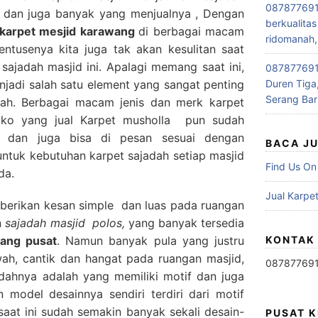
087877691
i dan juga banyak yang menjualnya , Dengan
berkualitas
l karpet mesjid karawang
di berbagai macam
ridomanah,
ntusenya kita juga tak akan kesulitan saat
ajadah masjid ini. Apalagi memang saat ini,
0878776915
jadi salah satu element yang sangat penting
Duren Tiga,
Serang Bar
adah. Berbagai macam jenis dan merk karpet
toko yang jual Karpet musholla pun sudah
 dan juga bisa di pesan sesuai dengan
BACA J
tuk kebutuhan karpet sajadah setiap masjid
Find Us On
da.
Jual Karpet
erikan kesan simple dan luas pada ruangan
n
sajadah masjid polos,
yang banyak tersedia
rang pusat
. Namun banyak pula yang justru
KONTAK
ah, cantik dan hangat pada ruangan masjid,
08787769
jadahnya adalah yang memiliki motif dan juga
n model desainnya sendiri terdiri dari motif
 saat ini sudah semakin banyak sekali desain-
PUSAT 