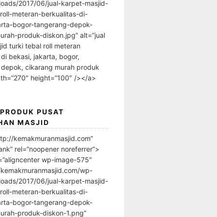
loads/2017/06/jual-karpet-masjid-
-roll-meteran-berkualitas-di-
arta-bogor-tangerang-depok-
urah-produk-diskon.jpg” alt=”jual
id turki tebal roll meteran
 di bekasi, jakarta, bogor,
 depok, cikarang murah produk
dth=”270″ height=”100″ /></a>
 PRODUK PUSAT
HAN MASJID
ttp://kemakmuranmasjid.com”
ank” rel=”noopener noreferrer”>
=”aligncenter wp-image-575″
//kemakmuranmasjid.com/wp-
loads/2017/06/jual-karpet-masjid-
-roll-meteran-berkualitas-di-
arta-bogor-tangerang-depok-
urah-produk-diskon-1.png”