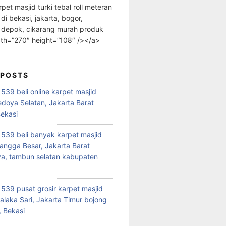
rpet masjid turki tebal roll meteran
 di bekasi, jakarta, bogor,
 depok, cikarang murah produk
dth=”270″ height=”108″ /></a>
 POSTS
39 beli online karpet masjid
edoya Selatan, Jakarta Barat
Bekasi
39 beli banyak karpet masjid
angga Besar, Jakarta Barat
a, tambun selatan kabupaten
39 pusat grosir karpet masjid
alaka Sari, Jakarta Timur bojong
 Bekasi