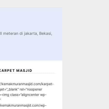
d
l meteran di jakarta, Bekasi,
KARPET MASJID
://kemakmuranmasjid.com/karpet-
get=”_blank” rel=”noopener
”><img class=”aligncenter wp-
″
//kemakmuranmasjid.com/wp-