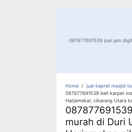
Skip
to
content
087877691539 jual jam digita
Home
jual kapret masjid tu
087877691539 beli karpet mas
Harjamekar, cikarang Utara k
087877691539 
murah di Duri 