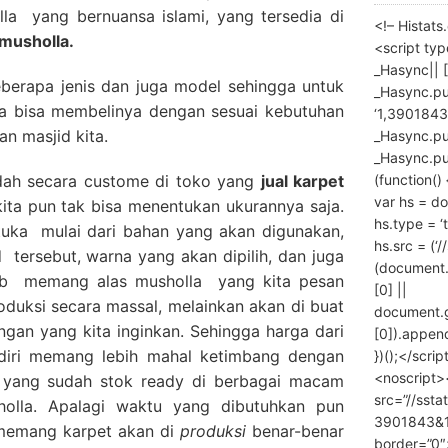
lla yang bernuansa islami, yang tersedia di
<!– Histat
 musholla.
<script ty
_Hasync|| [
eberapa jenis dan juga model sehingga untuk
_Hasync.pus
ita bisa membelinya dengan sesuai kebutuhan
‘1,3901843
an masjid kita.
_Hasync.push
_Hasync.push
(function() 
adah secara custome di toko yang
jual karpet
var hs = do
kita pun tak bisa menentukan ukurannya saja.
hs.type = ‘
tuka mulai dari bahan yang akan digunakan,
hs.src = (‘/
d tersebut, warna yang akan dipilih, dan juga
(document
bab memang alas musholla yang kita pesan
[0] ||
roduksi secara massal, melainkan akan di buat
document.
ngan yang kita inginkan. Sehingga harga dari
[0]).append
diri memang lebih mahal ketimbang dengan
})();</scrip
<noscript>
 yang sudah stok ready di berbagai macam
src=”//ssta
holla. Apalagi waktu yang dibutuhkan pun
3901843&10
memang karpet akan di
produksi
benar-benar
border=”0″