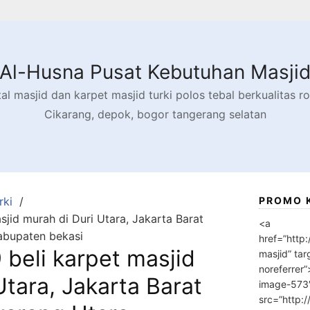
Al-Husna Pusat Kebutuhan Masji
l masjid dan karpet masjid turki polos tebal berkualitas rol
Cikarang, depok, bogor tangerang selatan
rki
PROMO 
jid murah di Duri Utara, Jakarta Barat
<a
abupaten bekasi
href=”http
beli karpet masjid
masjid” tar
noreferrer
Utara, Jakarta Barat
image-573
src=”http: