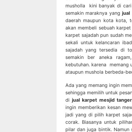
musholla kini banyak di car
semakin maraknya yang
jua
daerah maupun kota kota, te
akan membeli sebuah karpet s
karpet sajadah pun sudah men
sekali untuk kelancaran ib
sajadah yang tersedia di 
semakin ber aneka ragam,
kebutuhan. karena memang un
ataupun mushola berbeda-be
Ada yang memang ingin memb
sehingga memilih untuk pesa
di
jual karpet mesjid tange
ingin memberikan kesan mew
jadi yang di pilih karpet sa
corak. Biasanya untuk piliha
pilar dan juga bintik. Namun