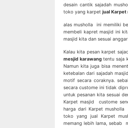
desain cantik sajadah musho
toko yang karpet
jual Karpet
alas musholla ini memiliki b
membeli kapret masjid ini k
masjid kita dan sesuai anggar
Kalau kita pesan karpet saj
mesjid karawang
tentu saja 
Namun kita juga bisa menen
ketebalan dari sajadah masji
motif secara coraknya. se
secara custome ini tidak dip
untuk pesanan kita sesuai de
Karpet masjid custome sen
harga dari Karpet musholla
toko yang jual Karpet mus
memang lebih lama, sebab 