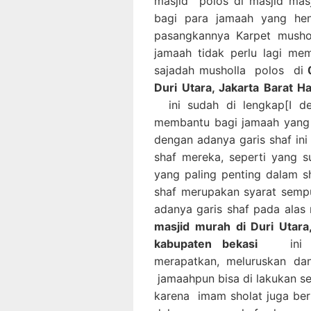
masjid polos di masjid mas
bagi para jamaah yang he
pasangkannya Karpet musho
jamaah tidak perlu lagi me
sajadah musholla polos di
Duri Utara, Jakarta Barat H
ini sudah di lengkap[I de
membantu bagi jamaah yang 
dengan adanya garis shaf in
shaf mereka, seperti yang 
yang paling penting dalam s
shaf merupakan syarat semp
adanya garis shaf pada alas
masjid murah di Duri Utara
kabupaten bekasi
ini ak
merapatkan, meluruskan da
jamaahpun bisa di lakukan s
karena imam sholat juga be