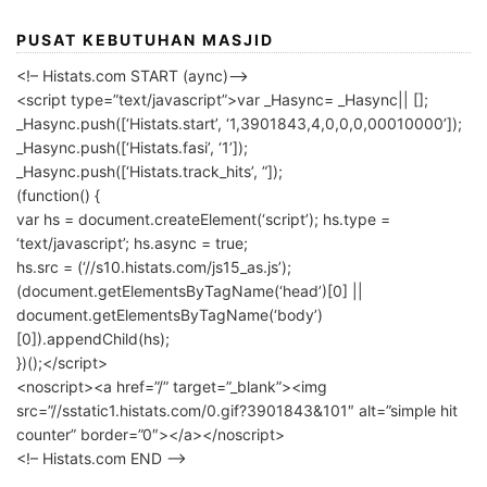
PUSAT KEBUTUHAN MASJID
<!– Histats.com START (aync)–>
<script type=”text/javascript”>var _Hasync= _Hasync|| [];
_Hasync.push([‘Histats.start’, ‘1,3901843,4,0,0,0,00010000’]);
_Hasync.push([‘Histats.fasi’, ‘1’]);
_Hasync.push([‘Histats.track_hits’, ”]);
(function() {
var hs = document.createElement(‘script’); hs.type =
‘text/javascript’; hs.async = true;
hs.src = (‘//s10.histats.com/js15_as.js’);
(document.getElementsByTagName(‘head’)[0] ||
document.getElementsByTagName(‘body’)
[0]).appendChild(hs);
})();</script>
<noscript><a href=”/” target=”_blank”><img
src=”//sstatic1.histats.com/0.gif?3901843&101″ alt=”simple hit
counter” border=”0″></a></noscript>
<!– Histats.com END –>