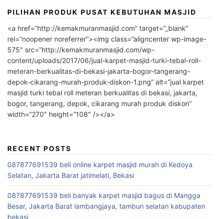
PILIHAN PRODUK PUSAT KEBUTUHAN MASJID
<a href=”http://kemakmuranmasjid.com” target=”_blank”
rel=”noopener noreferrer”><img class=”aligncenter wp-image-
575″ src=”http://kemakmuranmasjid.com/wp-
content/uploads/2017/06/jual-karpet-masjid-turki-tebal-roll-
meteran-berkualitas-di-bekasi-jakarta-bogor-tangerang-
depok-cikarang-murah-produk-diskon-1.png” alt=”jual karpet
masjid turki tebal roll meteran berkualitas di bekasi, jakarta,
bogor, tangerang, depok, cikarang murah produk diskon”
width=”270″ height=”108″ /></a>
RECENT POSTS
087877691539 beli online karpet masjid murah di Kedoya
Selatan, Jakarta Barat jatimelati, Bekasi
087877691539 beli banyak karpet masjid bagus di Mangga
Besar, Jakarta Barat lambangjaya, tambun selatan kabupaten
bekasi