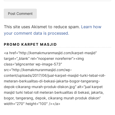
This site uses Akismet to reduce spam.
Learn how
your comment data is processed.
PROMO KARPET MASJID
<a href=”http://kemakmuranmasjid.com/karpet-masjid”
target=”_blank” rel=”noopener noreferrer”><img
class=”aligncenter wp-image-573″
src=”http://kemakmuranmasjid.com/wp-
content/uploads/2017/06/jual-karpet-masjid-turki-tebal-roll-
meteran-berkualitas-di-bekasi-jakarta-bogor-tangerang-
depok-cikarang-murah-produk-diskon.jpg” alt=”jual karpet
masjid turki tebal roll meteran berkualitas di bekasi, jakarta,
bogor, tangerang, depok, cikarang murah produk diskon”
width=”270″ height=”100″ /></a>