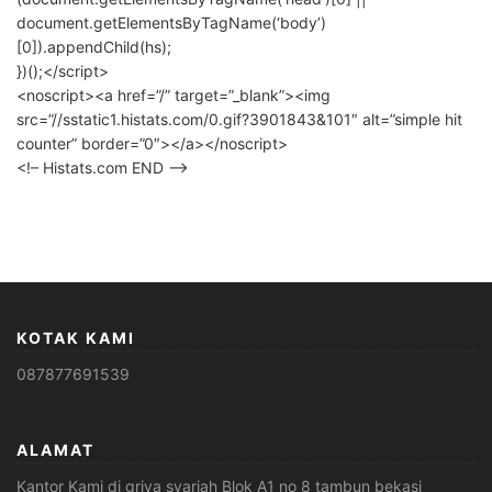
document.getElementsByTagName(‘body’)
[0]).appendChild(hs);
})();</script>
<noscript><a href=”/” target=”_blank”><img
src=”//sstatic1.histats.com/0.gif?3901843&101″ alt=”simple hit
counter” border=”0″></a></noscript>
<!– Histats.com END –>
KOTAK KAMI
087877691539
ALAMAT
Kantor Kami di griya syariah Blok A1 no 8 tambun bekasi