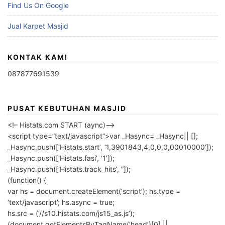
Find Us On Google
Jual Karpet Masjid
KONTAK KAMI
087877691539
PUSAT KEBUTUHAN MASJID
<!– Histats.com START (aync)–>
<script type=”text/javascript”>var _Hasync= _Hasync|| [];
_Hasync.push([‘Histats.start’, ‘1,3901843,4,0,0,0,00010000’]);
_Hasync.push([‘Histats.fasi’, ‘1’]);
_Hasync.push([‘Histats.track_hits’, ”]);
(function() {
var hs = document.createElement(‘script’); hs.type =
‘text/javascript’; hs.async = true;
hs.src = (‘//s10.histats.com/js15_as.js’);
(document.getElementsByTagName(‘head’)[0] ||