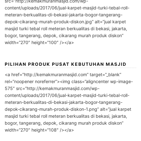
src=”http://kemakmuranmasjid.com/wp-
content/uploads/2017/06/jual-karpet-masjid-turki-tebal-roll-
meteran-berkualitas-di-bekasi-jakarta-bogor-tangerang-
depok-cikarang-murah-produk-diskon.jpg” alt=”jual karpet
masjid turki tebal roll meteran berkualitas di bekasi, jakarta,
bogor, tangerang, depok, cikarang murah produk diskon”
width=”270″ height=”100″ /></a>
PILIHAN PRODUK PUSAT KEBUTUHAN MASJID
<a href=”http://kemakmuranmasjid.com” target=”_blank”
rel=”noopener noreferrer”><img class=”aligncenter wp-image-
575″ src=”http://kemakmuranmasjid.com/wp-
content/uploads/2017/06/jual-karpet-masjid-turki-tebal-roll-
meteran-berkualitas-di-bekasi-jakarta-bogor-tangerang-
depok-cikarang-murah-produk-diskon-1.png” alt=”jual karpet
masjid turki tebal roll meteran berkualitas di bekasi, jakarta,
bogor, tangerang, depok, cikarang murah produk diskon”
width=”270″ height=”108″ /></a>