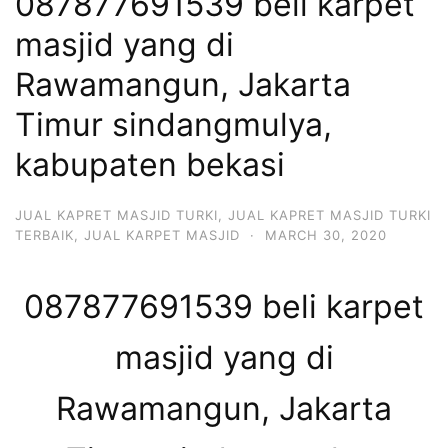
087877691539 beli karpet
masjid yang di
Rawamangun, Jakarta
Timur sindangmulya,
kabupaten bekasi
JUAL KAPRET MASJID TURKI
,
JUAL KAPRET MASJID TURKI
TERBAIK
,
JUAL KARPET MASJID
·
MARCH 30, 2020
087877691539 beli karpet
masjid yang di
Rawamangun, Jakarta