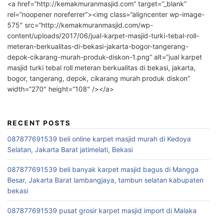
<a href=”http://kemakmuranmasjid.com” target=”_blank”
rel=”noopener noreferrer”><img class=”aligncenter wp-image-
575″ src=”http://kemakmuranmasjid.com/wp-
content/uploads/2017/06/jual-karpet-masjid-turki-tebal-roll-
meteran-berkualitas-di-bekasi-jakarta-bogor-tangerang-
depok-cikarang-murah-produk-diskon-1.png” alt=”jual karpet
masjid turki tebal roll meteran berkualitas di bekasi, jakarta,
bogor, tangerang, depok, cikarang murah produk diskon”
width=”270″ height=”108″ /></a>
RECENT POSTS
087877691539 beli online karpet masjid murah di Kedoya
Selatan, Jakarta Barat jatimelati, Bekasi
087877691539 beli banyak karpet masjid bagus di Mangga
Besar, Jakarta Barat lambangjaya, tambun selatan kabupaten
bekasi
087877691539 pusat grosir karpet masjid import di Malaka