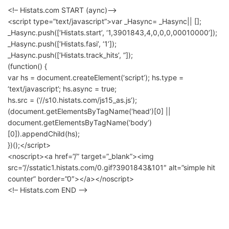
<!– Histats.com START (aync)–>
<script type=”text/javascript”>var _Hasync= _Hasync|| [];
_Hasync.push([‘Histats.start’, ‘1,3901843,4,0,0,0,00010000’]);
_Hasync.push([‘Histats.fasi’, ‘1’]);
_Hasync.push([‘Histats.track_hits’, ”]);
(function() {
var hs = document.createElement(‘script’); hs.type =
‘text/javascript’; hs.async = true;
hs.src = (‘//s10.histats.com/js15_as.js’);
(document.getElementsByTagName(‘head’)[0] ||
document.getElementsByTagName(‘body’)
[0]).appendChild(hs);
})();</script>
<noscript><a href=”/” target=”_blank”><img
src=”//sstatic1.histats.com/0.gif?3901843&101″ alt=”simple hit
counter” border=”0″></a></noscript>
<!– Histats.com END –>