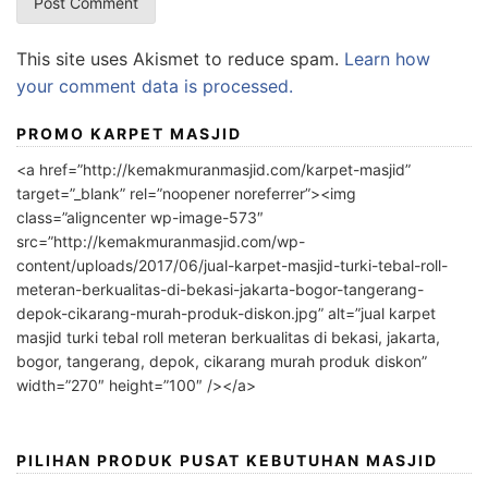
This site uses Akismet to reduce spam.
Learn how
your comment data is processed.
PROMO KARPET MASJID
<a href=”http://kemakmuranmasjid.com/karpet-masjid”
target=”_blank” rel=”noopener noreferrer”><img
class=”aligncenter wp-image-573″
src=”http://kemakmuranmasjid.com/wp-
content/uploads/2017/06/jual-karpet-masjid-turki-tebal-roll-
meteran-berkualitas-di-bekasi-jakarta-bogor-tangerang-
depok-cikarang-murah-produk-diskon.jpg” alt=”jual karpet
masjid turki tebal roll meteran berkualitas di bekasi, jakarta,
bogor, tangerang, depok, cikarang murah produk diskon”
width=”270″ height=”100″ /></a>
PILIHAN PRODUK PUSAT KEBUTUHAN MASJID