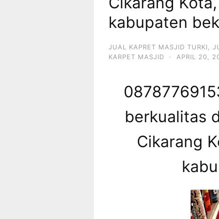
Cikarang Kota,
kabupaten bek
JUAL KAPRET MASJID TURKI
,
J
KARPET MASJID
·
APRIL 20, 2
08787769153
berkualitas d
Cikarang K
kabu