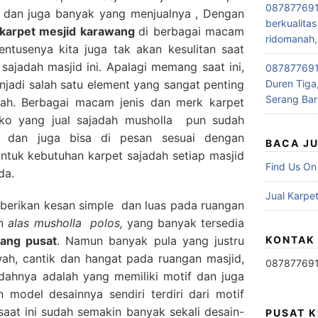
087877691
i dan juga banyak yang menjualnya , Dengan
berkualitas
l karpet mesjid karawang
di berbagai macam
ridomanah,
ntusenya kita juga tak akan kesulitan saat
ajadah masjid ini. Apalagi memang saat ini,
0878776915
jadi salah satu element yang sangat penting
Duren Tiga,
Serang Bar
adah. Berbagai macam jenis dan merk karpet
oko yang jual sajadah musholla pun sudah
 dan juga bisa di pesan sesuai dengan
BACA J
tuk kebutuhan karpet sajadah setiap masjid
Find Us On
da.
Jual Karpet
erikan kesan simple dan luas pada ruangan
an
alas musholla polos,
yang banyak tersedia
rang pusat
. Namun banyak pula yang justru
KONTAK
ah, cantik dan hangat pada ruangan masjid,
08787769
jadahnya adalah yang memiliki motif dan juga
n model desainnya sendiri terdiri dari motif
 saat ini sudah semakin banyak sekali desain-
PUSAT 