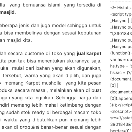
lla yang bernuansa islami, yang tersedia di
<!– Histat
 masjid.
<script ty
_Hasync|| [
beberapa jenis dan juga model sehingga untuk
_Hasync.pus
ita bisa membelinya dengan sesuai kebutuhan
‘1,3901843
an masjid kita.
_Hasync.push
_Hasync.push
(function() 
adah secara custome di toko yang
jual karpet
var hs = do
kita pun tak bisa menentukan ukurannya saja.
hs.type = ‘
tuka mulai dari bahan yang akan digunakan,
hs.src = (‘/
 tersebut, warna yang akan dipilih, dan juga
(document
ab memang Karpet musholla yang kita pesan
[0] ||
roduksi secara massal, melainkan akan di buat
document.
ngan yang kita inginkan. Sehingga harga dari
[0]).append
ndiri memang lebih mahal ketimbang dengan
})();</scrip
<noscript>
ang sudah stok ready di berbagai macam toko
src=”//ssta
agi waktu yang dibutuhkan pun memang lebih
3901843&10
 akan di
produksi
benar-benar sesuai dengan
border=”0″