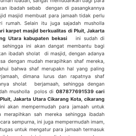
 rumah ibadah, sangat memudahkan bagi para
kan ibadah sebab dengan di pasangkannya
jid masjid membuat para jamaah tidak perlu
 rumah. Selain itu juga sajadah musholla
karpet masjid berkualitas di Pluit, Jakarta
ang Utara kabupaten bekasi
ini sudah di
f sehingga ini akan dangat membantu bagi
an ibadah sholat di masjid, dengan adanya
 bisa dengan mudah merapihkan shaf mereka,
tahui bahwa shaf merupakn hal yang paling
jamaah, dimana lurus dan rapatnya shaf
anya sholat berjamaah, sehingga dengan
adah musholla polos di
087877691539 cari
 Pluit, Jakarta Utara Cikarang Kota, cikarang
 akan mempermudah para jamaah untuk
n merapihkan sah mereka sehingga ibadah
ecara sempurna, ini juga mempermudah imam,
rtugas untuk mengatur para jamaah termasuk