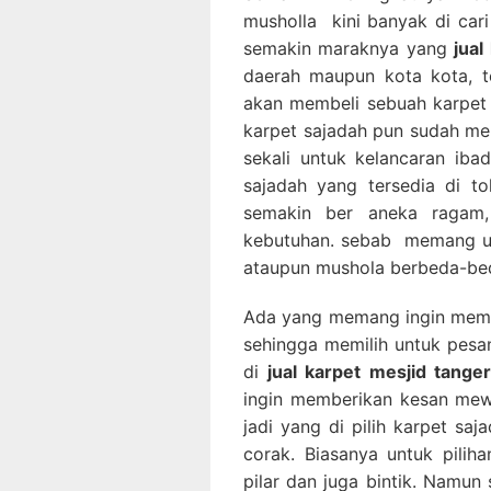
musholla kini banyak di car
semakin maraknya yang
jua
daerah maupun kota kota, te
akan membeli sebuah karpet s
karpet sajadah pun sudah men
sekali untuk kelancaran ib
sajadah yang tersedia di t
semakin ber aneka ragam,
kebutuhan. sebab memang un
ataupun mushola berbeda-be
Ada yang memang ingin memb
sehingga memilih untuk pes
di
jual karpet mesjid tange
ingin memberikan kesan mew
jadi yang di pilih karpet sa
corak. Biasanya untuk piliha
pilar dan juga bintik. Namun