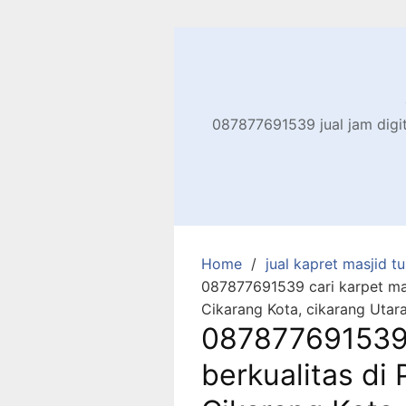
Skip
to
content
087877691539 jual jam digita
Home
jual kapret masjid tu
087877691539 cari karpet masj
Cikarang Kota, cikarang Utar
087877691539 
berkualitas di 