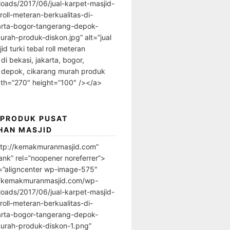
loads/2017/06/jual-karpet-masjid-
-roll-meteran-berkualitas-di-
arta-bogor-tangerang-depok-
urah-produk-diskon.jpg” alt=”jual
id turki tebal roll meteran
 di bekasi, jakarta, bogor,
 depok, cikarang murah produk
dth=”270″ height=”100″ /></a>
 PRODUK PUSAT
HAN MASJID
ttp://kemakmuranmasjid.com”
ank” rel=”noopener noreferrer”>
=”aligncenter wp-image-575″
//kemakmuranmasjid.com/wp-
loads/2017/06/jual-karpet-masjid-
-roll-meteran-berkualitas-di-
arta-bogor-tangerang-depok-
urah-produk-diskon-1.png”