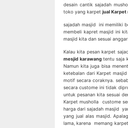
desain cantik sajadah musho
toko yang karpet
jual Karpet
sajadah masjid ini memiliki 
membeli kapret masjid ini k
masjid kita dan sesuai anggar
Kalau kita pesan karpet saj
mesjid karawang
tentu saja 
Namun kita juga bisa menen
ketebalan dari Karpet masjid
motif secara coraknya. seb
secara custome ini tidak dip
untuk pesanan kita sesuai de
Karpet musholla custome se
harga dari sajadah masjid y
yang jual alas masjid. Apal
lama, karena memang karpet