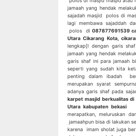
polos di masjid masjid atau
jamaah yang hendak melaku
sajadah masjid polos di mas
lagi membawa sajaddah dari
polos di
087877691539 cari 
Utara Cikarang Kota, cikar
lengkap[I dengan garis sha
jamaah yang hendak melakuk
garis shaf ini para jamaah
seperti yang sudah kita ke
penting dalam ibadah ber
merupakan syarat sempurn
adanya garis shaf pada saj
karpet masjid berkualitas di
Utara kabupaten bekasi
ini
merapatkan, meluruskan da
jamaahpun bisa di lakukan s
karena imam sholat juga be