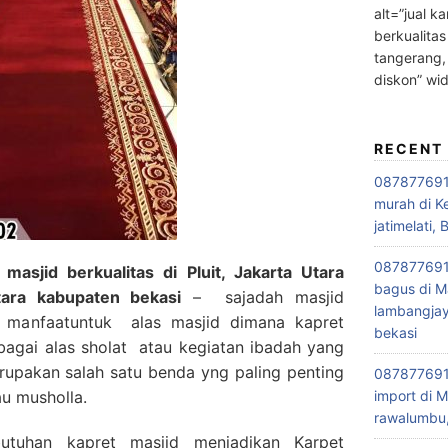
alt=”jual ka
berkualitas
tangerang,
diskon” wi
RECENT
0878776915
murah di K
jatimelati, 
0878776915
asjid berkualitas di Pluit, Jakarta Utara
bagus di M
tara kabupaten bekasi
– sajadah masjid
lambangjay
 manfaatuntuk alas masjid dimana kapret
bekasi
ebagai alas sholat atau kegiatan ibadah yang
merupakan salah satu benda yng paling penting
0878776915
au musholla.
import di M
rawalumbu,
utuhan kapret masjid menjadikan Karpet