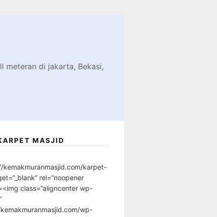
d
l meteran di jakarta, Bekasi,
KARPET MASJID
://kemakmuranmasjid.com/karpet-
get=”_blank” rel=”noopener
”><img class=”aligncenter wp-
″
//kemakmuranmasjid.com/wp-