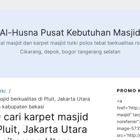
Al-Husna Pusat Kebutuhan Masji
l masjid dan karpet masjid turki polos tebal berkualitas rol
Cikarang, depok, bogor tangerang selatan
rki
PROMO 
id berkualitas di Pluit, Jakarta Utara
<a
a kabupaten bekasi
href=”http
cari karpet masjid
masjid” tar
noreferrer
Pluit, Jakarta Utara
image-573
src=”http: