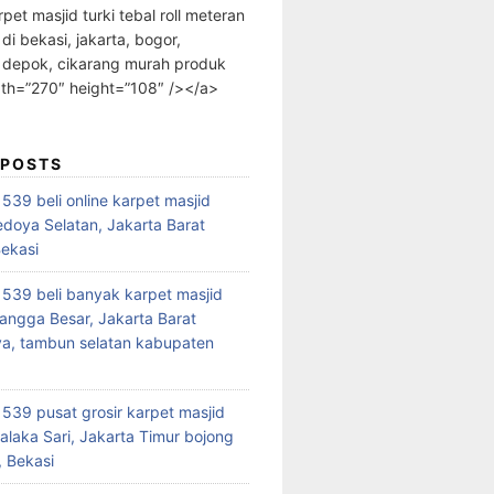
rpet masjid turki tebal roll meteran
 di bekasi, jakarta, bogor,
 depok, cikarang murah produk
dth=”270″ height=”108″ /></a>
 POSTS
39 beli online karpet masjid
edoya Selatan, Jakarta Barat
Bekasi
39 beli banyak karpet masjid
angga Besar, Jakarta Barat
a, tambun selatan kabupaten
39 pusat grosir karpet masjid
alaka Sari, Jakarta Timur bojong
 Bekasi