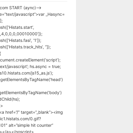
s.com START (aync)–>
pe=”text/javascript”>var _Hasync=
];
h([‘Histats.start’,
,4,0,0,0,00010000’]);
([‘Histats.fasi’, ‘1’]);
([‘Histats.track_hits’, ”]);
{
cument.createElement(‘script’);
text/javascript’; hs.async = true;
/s10.histats.com/js15_as.js’);
.getElementsByTagName(‘head’)
getElementsByTagName(‘body’)
Child(hs);
t>
<a href=”/” target=”_blank”><img
tic1.histats.com/0.gif?
1″ alt=”simple hit counter”
></a></noscript>