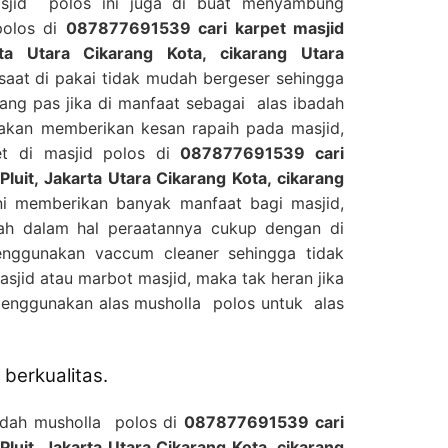
asjid polos ini juga di buat menyambung
polos di
087877691539 cari karpet masjid
arta Utara Cikarang Kota, cikarang Utara
aat di pakai tidak mudah bergeser sehingga
ang pas jika di manfaat sebagai alas ibadah
 akan memberikan kesan rapaih pada masjid,
t di masjid polos di
087877691539 cari
 Pluit, Jakarta Utara Cikarang Kota, cikarang
 memberikan banyak manfaat bagi masjid,
ah dalam hal peraatannya cukup dengan di
nggunakan vaccum cleaner sehingga tidak
jid atau marbot masjid, maka tak heran jika
menggunakan alas musholla polos untuk alas
berkualitas.
jadah musholla polos di
087877691539 cari
 Pluit, Jakarta Utara Cikarang Kota, cikarang