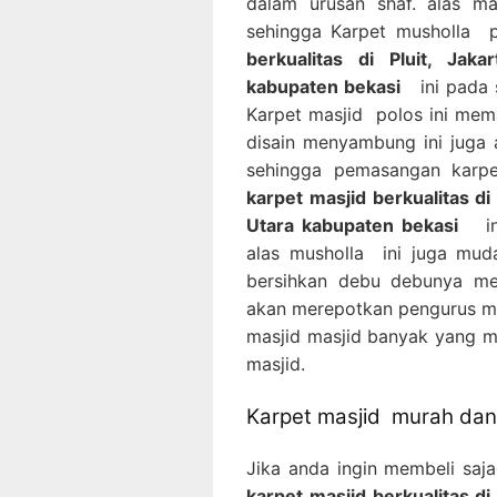
dalam urusan shaf. alas m
sehingga Karpet musholla 
berkualitas di Pluit, Jak
kabupaten bekasi
ini pada s
Karpet masjid polos ini mem
disain menyambung ini juga
sehingga pemasangan karpe
karpet masjid berkualitas di
Utara kabupaten bekasi
ini
alas musholla ini juga mud
bersihkan debu debunya me
akan merepotkan pengurus mas
masjid masjid banyak yang 
masjid.
Karpet masjid murah dan 
Jika anda ingin membeli sa
karpet masjid berkualitas di