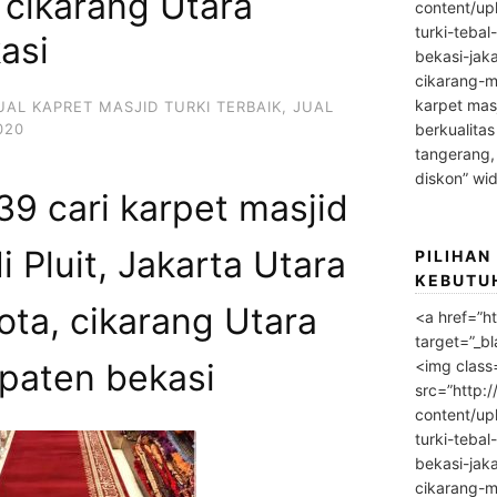
 cikarang Utara
content/up
turki-tebal
asi
bekasi-jak
cikarang-m
karpet masj
UAL KAPRET MASJID TURKI TERBAIK
,
JUAL
020
berkualitas
tangerang,
diskon” wi
9 cari karpet masjid
i Pluit, Jakarta Utara
PILIHAN
KEBUTU
ota, cikarang Utara
<a href=”h
target=”_bl
<img class
paten bekasi
src=”http:
content/up
turki-tebal
bekasi-jak
cikarang-m