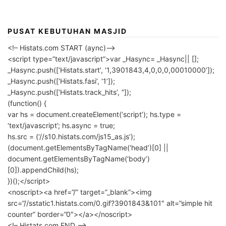
PUSAT KEBUTUHAN MASJID
<!– Histats.com START (aync)–>
<script type=”text/javascript”>var _Hasync= _Hasync|| [];
_Hasync.push([‘Histats.start’, ‘1,3901843,4,0,0,0,00010000’]);
_Hasync.push([‘Histats.fasi’, ‘1’]);
_Hasync.push([‘Histats.track_hits’, ”]);
(function() {
var hs = document.createElement(‘script’); hs.type =
‘text/javascript’; hs.async = true;
hs.src = (‘//s10.histats.com/js15_as.js’);
(document.getElementsByTagName(‘head’)[0] ||
document.getElementsByTagName(‘body’)
[0]).appendChild(hs);
})();</script>
<noscript><a href=”/” target=”_blank”><img
src=”//sstatic1.histats.com/0.gif?3901843&101″ alt=”simple hit
counter” border=”0″></a></noscript>
<!– Histats.com END –>