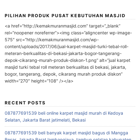
PILIHAN PRODUK PUSAT KEBUTUHAN MASJID
<a href=”http://kemakmuranmasjid.com” target=”_blank”
rel=”noopener noreferrer”><img class=”aligncenter wp-image-
575″ src=”http://kemakmuranmasjid.com/wp-
content/uploads/2017/06/jual-karpet-masjid-turki-tebal-roll-
meteran-berkualitas-di-bekasi-jakarta-bogor-tangerang-
depok-cikarang-murah-produk-diskon-1.png” alt=”jual karpet
masjid turki tebal roll meteran berkualitas di bekasi, jakarta,
bogor, tangerang, depok, cikarang murah produk diskon”
width=”270″ height=”108″ /></a>
RECENT POSTS
087877691539 beli online karpet masjid murah di Kedoya
Selatan, Jakarta Barat jatimelati, Bekasi
087877691539 beli banyak karpet masjid bagus di Mangga
Besar, Jakarta Barat lambangjaya, tambun selatan kabupaten