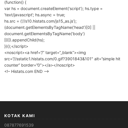
(function() {
var hs = document.createElement(‘script’); hs.type =
‘text/javascript’; hs.async = true;
hs.src = (‘//s10.histats.com/js15_as.js’);
(document.getElementsByTagName(‘head’)[0] ||
document.getElementsByTagName(‘body’)
[0]).appendChild(hs);
})();</script>
<noscript><a href=”/” target=”_blank”><img
src=”//sstatic1.histats.com/0.gif?3901843&101″ alt=”simple hit
counter” border=”0″></a></noscript>
<!– Histats.com END –>
KOTAK KAMI
087877691539