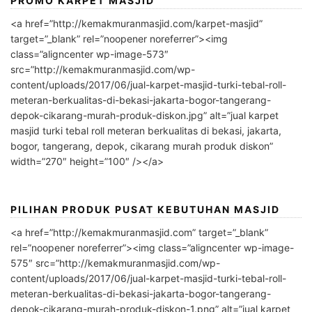
PROMO KARPET MASJID
<a href=”http://kemakmuranmasjid.com/karpet-masjid”
target=”_blank” rel=”noopener noreferrer”><img
class=”aligncenter wp-image-573″
src=”http://kemakmuranmasjid.com/wp-
content/uploads/2017/06/jual-karpet-masjid-turki-tebal-roll-
meteran-berkualitas-di-bekasi-jakarta-bogor-tangerang-
depok-cikarang-murah-produk-diskon.jpg” alt=”jual karpet
masjid turki tebal roll meteran berkualitas di bekasi, jakarta,
bogor, tangerang, depok, cikarang murah produk diskon”
width=”270″ height=”100″ /></a>
PILIHAN PRODUK PUSAT KEBUTUHAN MASJID
<a href=”http://kemakmuranmasjid.com” target=”_blank”
rel=”noopener noreferrer”><img class=”aligncenter wp-image-
575″ src=”http://kemakmuranmasjid.com/wp-
content/uploads/2017/06/jual-karpet-masjid-turki-tebal-roll-
meteran-berkualitas-di-bekasi-jakarta-bogor-tangerang-
depok-cikarang-murah-produk-diskon-1.png” alt=”jual karpet