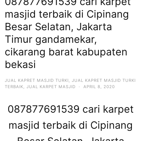
087877691539 cari karpet
masjid terbaik di Cipinang
Besar Selatan, Jakarta
Timur gandamekar,
cikarang barat kabupaten
bekasi
JUAL KAPRET MASJID TURKI
,
JUAL KAPRET MASJID TURKI
TERBAIK
,
JUAL KARPET MASJID
·
APRIL 8, 2020
087877691539 cari karpet
masjid terbaik di Cipinang