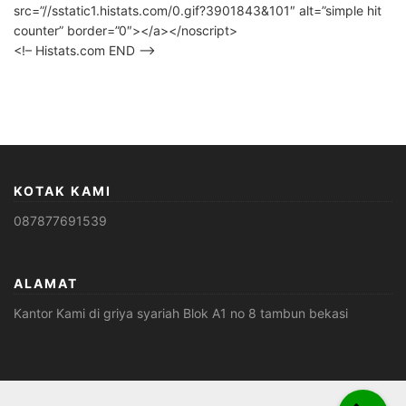
src=”//sstatic1.histats.com/0.gif?3901843&101″ alt=”simple hit
counter” border=”0″></a></noscript>
<!– Histats.com END –>
KOTAK KAMI
087877691539
ALAMAT
Kantor Kami di griya syariah Blok A1 no 8 tambun bekasi