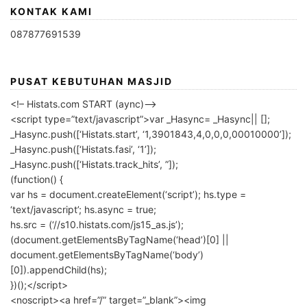
KONTAK KAMI
087877691539
PUSAT KEBUTUHAN MASJID
<!– Histats.com START (aync)–>
<script type=”text/javascript”>var _Hasync= _Hasync|| [];
_Hasync.push([‘Histats.start’, ‘1,3901843,4,0,0,0,00010000’]);
_Hasync.push([‘Histats.fasi’, ‘1’]);
_Hasync.push([‘Histats.track_hits’, ”]);
(function() {
var hs = document.createElement(‘script’); hs.type =
‘text/javascript’; hs.async = true;
hs.src = (‘//s10.histats.com/js15_as.js’);
(document.getElementsByTagName(‘head’)[0] ||
document.getElementsByTagName(‘body’)
[0]).appendChild(hs);
})();</script>
<noscript><a href=”/” target=”_blank”><img