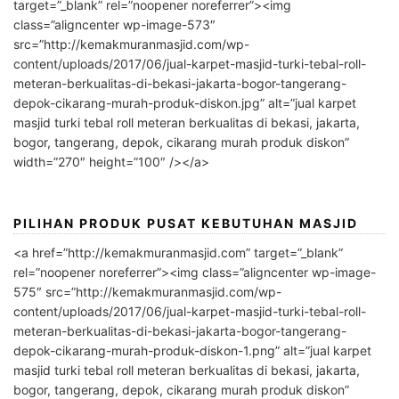
target=”_blank” rel=”noopener noreferrer”><img
class=”aligncenter wp-image-573″
src=”http://kemakmuranmasjid.com/wp-
content/uploads/2017/06/jual-karpet-masjid-turki-tebal-roll-
meteran-berkualitas-di-bekasi-jakarta-bogor-tangerang-
depok-cikarang-murah-produk-diskon.jpg” alt=”jual karpet
masjid turki tebal roll meteran berkualitas di bekasi, jakarta,
bogor, tangerang, depok, cikarang murah produk diskon”
width=”270″ height=”100″ /></a>
PILIHAN PRODUK PUSAT KEBUTUHAN MASJID
<a href=”http://kemakmuranmasjid.com” target=”_blank”
rel=”noopener noreferrer”><img class=”aligncenter wp-image-
575″ src=”http://kemakmuranmasjid.com/wp-
content/uploads/2017/06/jual-karpet-masjid-turki-tebal-roll-
meteran-berkualitas-di-bekasi-jakarta-bogor-tangerang-
depok-cikarang-murah-produk-diskon-1.png” alt=”jual karpet
masjid turki tebal roll meteran berkualitas di bekasi, jakarta,
bogor, tangerang, depok, cikarang murah produk diskon”