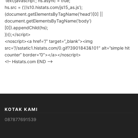
‘text/javascript’; hs.async = true;
hs.src = (‘//s10.histats.com/js15_as.js’);
(document.getElementsByTagName(‘head’)[0] ||
document.getElementsByTagName(‘body’)
[0]).appendChild(hs);
})();</script>
<noscript><a href=”/” target=”_blank”><img
src=”//sstatic1.histats.com/0.gif?3901843&101″ alt=”simple hit
counter” border=”0″></a></noscript>
<!– Histats.com END –>
KOTAK KAMI
087877691539