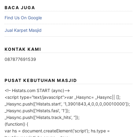
BACA JUGA
Find Us On Google
Jual Karpet Masjid
KONTAK KAMI
087877691539
PUSAT KEBUTUHAN MASJID
<!– Histats.com START (aync)–>
<script type=”text/javascript”>var _Hasync= _Hasync|| [];
_Hasync.push([‘Histats.start’, ‘1,3901843,4,0,0,0,00010000’]);
_Hasync.push([‘Histats.fasi’, ‘1’]);
_Hasync.push([‘Histats.track_hits’, ”]);
(function() {
var hs = document.createElement(‘script’); hs.type =