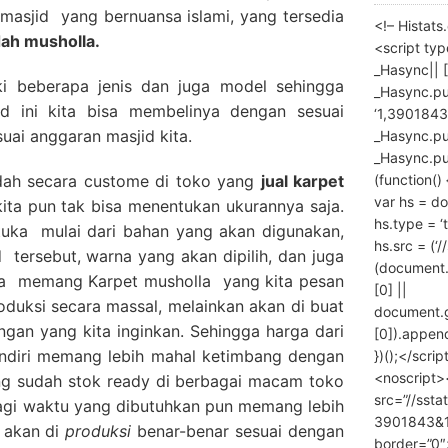
 masjid yang bernuansa islami, yang tersedia
<!– Histat
dah musholla.
<script ty
_Hasync|| [
ki beberapa jenis dan juga model sehingga
_Hasync.pus
d ini kita bisa membelinya dengan sesuai
‘1,3901843
uai anggaran masjid kita.
_Hasync.push
_Hasync.push
(function() 
adah secara custome di toko yang
jual karpet
var hs = do
kita pun tak bisa menentukan ukurannya saja.
hs.type = ‘
tuka mulai dari bahan yang akan digunakan,
hs.src = (‘/
d tersebut, warna yang akan dipilih, dan juga
(document
ena memang Karpet musholla yang kita pesan
[0] ||
roduksi secara massal, melainkan akan di buat
document.
ngan yang kita inginkan. Sehingga harga dari
[0]).append
ndiri memang lebih mahal ketimbang dengan
})();</scrip
<noscript>
ng sudah stok ready di berbagai macam toko
src=”//ssta
lagi waktu yang dibutuhkan pun memang lebih
3901843&10
 akan di
produksi
benar-benar sesuai dengan
border=”0″