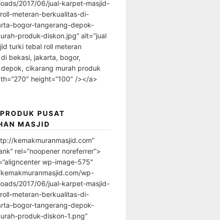
loads/2017/06/jual-karpet-masjid-
-roll-meteran-berkualitas-di-
arta-bogor-tangerang-depok-
urah-produk-diskon.jpg” alt=”jual
id turki tebal roll meteran
 di bekasi, jakarta, bogor,
 depok, cikarang murah produk
dth=”270″ height=”100″ /></a>
 PRODUK PUSAT
HAN MASJID
ttp://kemakmuranmasjid.com”
ank” rel=”noopener noreferrer”>
=”aligncenter wp-image-575″
//kemakmuranmasjid.com/wp-
loads/2017/06/jual-karpet-masjid-
-roll-meteran-berkualitas-di-
arta-bogor-tangerang-depok-
urah-produk-diskon-1.png”