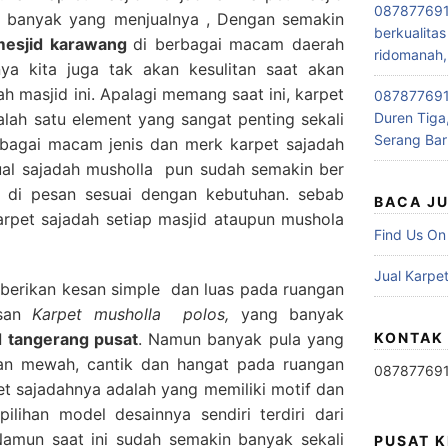
087877691
ga banyak yang menjualnya , Dengan semakin
berkualitas
 mesjid karawang
di berbagai macam daerah
ridomanah,
ya kita juga tak akan kesulitan saat akan
h masjid ini. Apalagi memang saat ini, karpet
0878776915
lah satu element yang sangat penting sekali
Duren Tiga,
Serang Bar
rbagai macam jenis dan merk karpet sajadah
jual sajadah musholla pun sudah semakin ber
 di pesan sesuai dengan kebutuhan. sebab
BACA J
pet sajadah setiap masjid ataupun mushola
Find Us On
Jual Karpet
erikan kesan simple dan luas pada ruangan
esan
Karpet musholla polos,
yang banyak
d tangerang pusat
. Namun banyak pula yang
KONTAK
san mewah, cantik dan hangat pada ruangan
08787769
rpet sajadahnya adalah yang memiliki motif dan
ilihan model desainnya sendiri terdiri dari
 Namun saat ini sudah semakin banyak sekali
PUSAT 