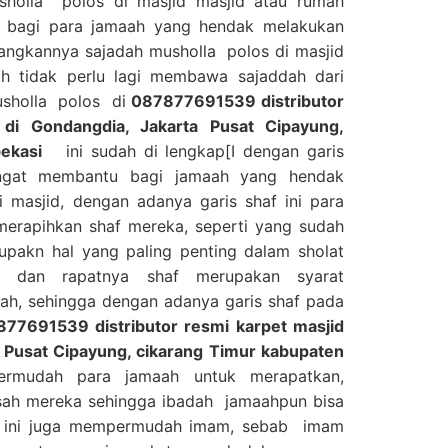
sholla polos di masjid masjid atau rumah
 bagi para jamaah yang hendak melakukan
angkannya sajadah musholla polos di masjid
h tidak perlu lagi membawa sajaddah dari
musholla polos di
087877691539 distributor
 di Gondangdia, Jakarta Pusat Cipayung,
ekasi
ini sudah di lengkap[I dengan garis
angat membantu bagi jamaah yang hendak
 masjid, dengan adanya garis shaf ini para
erapihkan shaf mereka, seperti yang sudah
upakn hal yang paling penting dalam sholat
s dan rapatnya shaf merupakan syarat
ah, sehingga dengan adanya garis shaf pada
77691539 distributor resmi karpet masjid
a Pusat Cipayung, cikarang Timur kabupaten
udah para jamaah untuk merapatkan,
sah mereka sehingga ibadah jamaahpun bisa
a, ini juga mempermudah imam, sebab imam