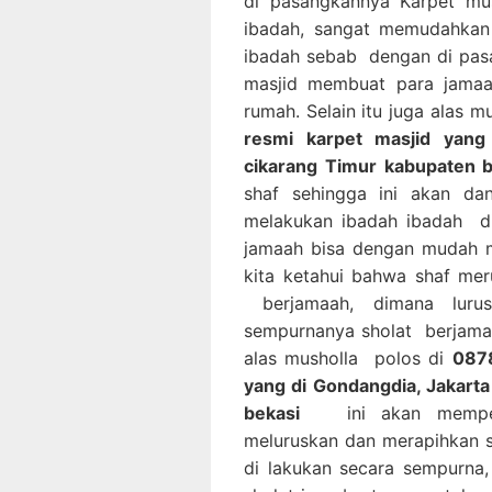
di pasangkannya Karpet mu
ibadah, sangat memudahkan
ibadah sebab dengan di pas
masjid membuat para jamaa
rumah. Selain itu juga alas 
resmi karpet masjid yang
cikarang Timur kabupaten b
shaf sehingga ini akan d
melakukan ibadah ibadah di
jamaah bisa dengan mudah m
kita ketahui bahwa shaf mer
berjamaah, dimana luru
sempurnanya sholat berjama
alas musholla polos di
0878
yang di Gondangdia, Jakart
bekasi
ini akan memperm
meluruskan dan merapihkan 
di lakukan secara sempurn