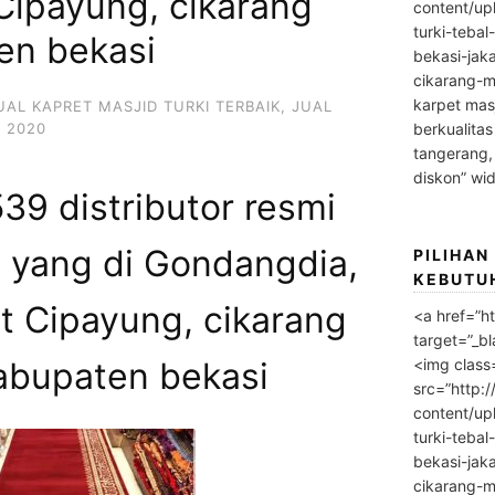
Cipayung, cikarang
content/up
turki-tebal
en bekasi
bekasi-jak
cikarang-m
karpet masj
UAL KAPRET MASJID TURKI TERBAIK
,
JUAL
 2020
berkualitas
tangerang,
diskon” wi
9 distributor resmi
d yang di Gondangdia,
PILIHAN
KEBUTU
t Cipayung, cikarang
<a href=”h
target=”_bl
<img class
abupaten bekasi
src=”http:
content/up
turki-tebal
bekasi-jak
cikarang-m