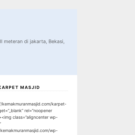
d
l meteran di jakarta, Bekasi,
KARPET MASJID
://kemakmuranmasjid.com/karpet-
get=”_blank” rel=”noopener
”><img class=”aligncenter wp-
″
//kemakmuranmasjid.com/wp-