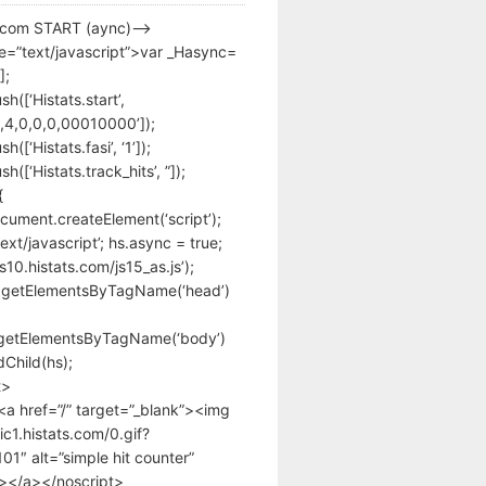
s.com START (aync)–>
pe=”text/javascript”>var _Hasync=
];
h([‘Histats.start’,
,4,0,0,0,00010000’]);
([‘Histats.fasi’, ‘1’]);
([‘Histats.track_hits’, ”]);
{
cument.createElement(‘script’);
text/javascript’; hs.async = true;
/s10.histats.com/js15_as.js’);
.getElementsByTagName(‘head’)
getElementsByTagName(‘body’)
Child(hs);
t>
<a href=”/” target=”_blank”><img
tic1.histats.com/0.gif?
1″ alt=”simple hit counter”
></a></noscript>