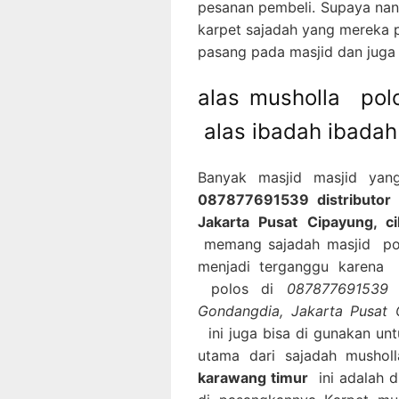
pesanan pembeli. Supaya nan
karpet sajadah yang mereka p
pasang pada masjid dan juga
alas musholla pol
alas ibadah ibadah
Banyak masjid masjid ya
087877691539 distributor 
Jakarta Pusat Cipayung, c
memang sajadah masjid polo
menjadi terganggu karena s
polos di
087877691539 
Gondangdia, Jakarta Pusat 
ini juga bisa di gunakan u
utama dari sajadah musho
karawang timur
ini adalah d