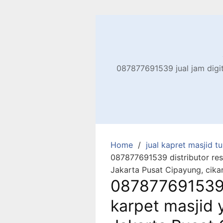
Skip
to
content
087877691539 jual jam digita
Home
jual kapret masjid tu
087877691539 distributor res
Jakarta Pusat Cipayung, cika
087877691539 
karpet masjid 