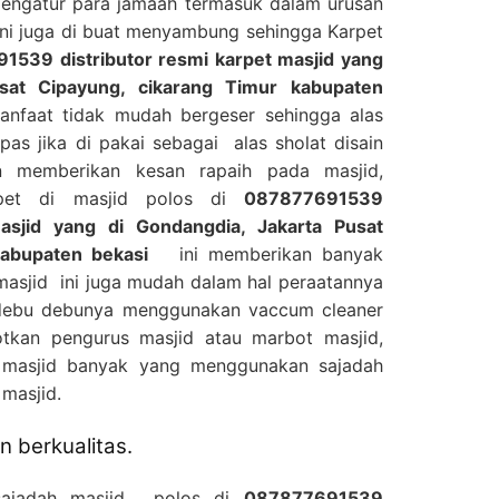
mengatur para jamaah termasuk dalam urusan
ini juga di buat menyambung sehingga Karpet
1539 distributor resmi karpet masjid yang
usat Cipayung, cikarang Timur kabupaten
nfaat tidak mudah bergeser sehingga alas
as jika di pakai sebagai alas sholat disain
 memberikan kesan rapaih pada masjid,
rpet di masjid polos di
087877691539
masjid yang di Gondangdia, Jakarta Pusat
kabupaten bekasi
ini memberikan banyak
masjid ini juga mudah dalam hal peraatannya
 debu debunya menggunakan vaccum cleaner
tkan pengurus masjid atau marbot masjid,
d masjid banyak yang menggunakan sajadah
masjid.
 berkualitas.
 sajadah masjid polos di
087877691539