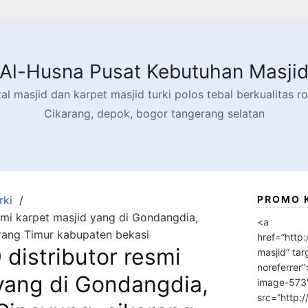
Al-Husna Pusat Kebutuhan Masji
l masjid dan karpet masjid turki polos tebal berkualitas rol
Cikarang, depok, bogor tangerang selatan
rki
PROMO 
mi karpet masjid yang di Gondangdia,
<a
rang Timur kabupaten bekasi
href=”http
distributor resmi
masjid” tar
noreferrer
yang di Gondangdia,
image-573
src=”http: