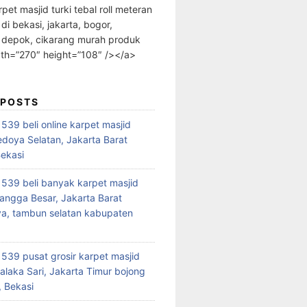
rpet masjid turki tebal roll meteran
 di bekasi, jakarta, bogor,
 depok, cikarang murah produk
dth=”270″ height=”108″ /></a>
 POSTS
39 beli online karpet masjid
edoya Selatan, Jakarta Barat
Bekasi
39 beli banyak karpet masjid
angga Besar, Jakarta Barat
a, tambun selatan kabupaten
39 pusat grosir karpet masjid
alaka Sari, Jakarta Timur bojong
 Bekasi