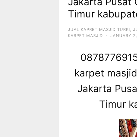
Jakarta Pusat 
Timur kabupat
JUAL KAPRET MASJID TURKI
,
J
KARPET MASJID
·
JANUARY 2,
08787769153
karpet masji
Jakarta Pusa
Timur k