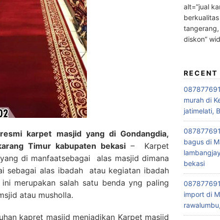
alt=”jual ka
berkualitas
tangerang,
diskon” wi
RECENT
0878776915
murah di K
jatimelati, 
0878776915
resmi karpet masjid yang di Gondangdia,
bagus di M
ikarang Timur kabupaten bekasi
– Karpet
lambangjay
yang di manfaatsebagai alas masjid dimana
bekasi
kai sebagai alas ibadah atau kegiatan ibadah
d ini merupakan salah satu benda yng paling
0878776915
msjid atau musholla.
import di M
rawalumbu,
han kapret masjid menjadikan Karpet masjid