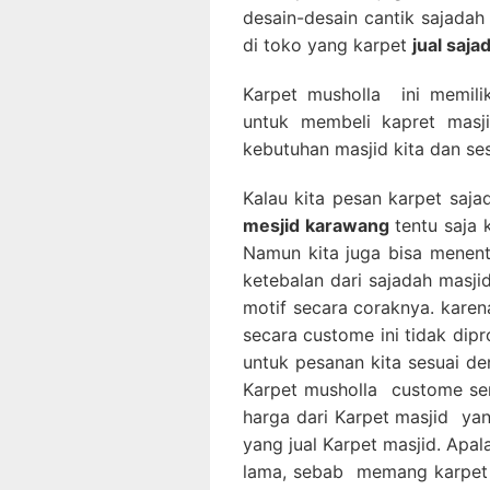
desain-desain cantik sajadah
di toko yang karpet
jual saja
Karpet musholla ini memili
untuk membeli kapret masji
kebutuhan masjid kita dan ses
Kalau kita pesan karpet saj
mesjid karawang
tentu saja 
Namun kita juga bisa menen
ketebalan dari sajadah masji
motif secara coraknya. kar
secara custome ini tidak dip
untuk pesanan kita sesuai de
Karpet musholla custome se
harga dari Karpet masjid ya
yang jual Karpet masjid. Apa
lama, sebab memang karpet