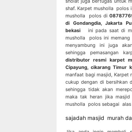
sholat juga bertugas untuk 
shaf. Karpet musholla polos 
musholla polos di
08787769
di Gondangdia, Jakarta P
bekasi
ini pada saat di ma
musholla polos ini memang p
menyambung ini juga akan
sehingga pemasangan ka
distributor resmi karpet 
Cipayung, cikarang Timur 
manfaat bagi masjid, Karpet 
cukup dengan di bersihkan
sehingga tidak akan merepo
maka tak heran jika masji
musholla polos sebagai alas 
sajadah masjid murah dan
Jika anda ingin membeli