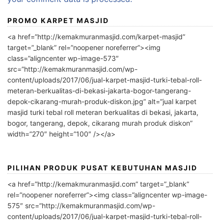
PROMO KARPET MASJID
<a href=”http://kemakmuranmasjid.com/karpet-masjid”
target=”_blank” rel=”noopener noreferrer”><img
class=”aligncenter wp-image-573″
src=”http://kemakmuranmasjid.com/wp-
content/uploads/2017/06/jual-karpet-masjid-turki-tebal-roll-
meteran-berkualitas-di-bekasi-jakarta-bogor-tangerang-
depok-cikarang-murah-produk-diskon.jpg” alt=”jual karpet
masjid turki tebal roll meteran berkualitas di bekasi, jakarta,
bogor, tangerang, depok, cikarang murah produk diskon”
width=”270″ height=”100″ /></a>
PILIHAN PRODUK PUSAT KEBUTUHAN MASJID
<a href=”http://kemakmuranmasjid.com” target=”_blank”
rel=”noopener noreferrer”><img class=”aligncenter wp-image-
575″ src=”http://kemakmuranmasjid.com/wp-
content/uploads/2017/06/jual-karpet-masjid-turki-tebal-roll-