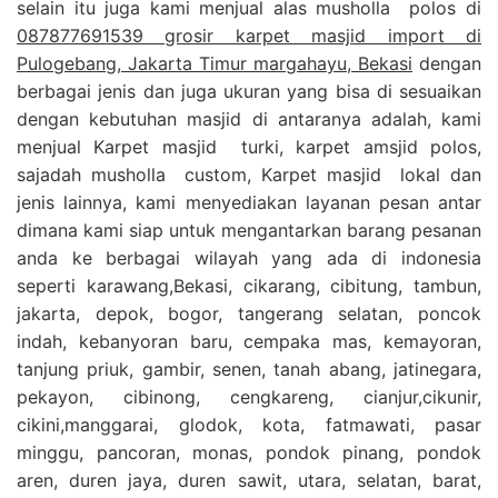
selain itu juga kami menjual alas musholla polos di
087877691539 grosir karpet masjid import di
Pulogebang, Jakarta Timur margahayu, Bekasi
dengan
berbagai jenis dan juga ukuran yang bisa di sesuaikan
dengan kebutuhan masjid di antaranya adalah, kami
menjual Karpet masjid turki, karpet amsjid polos,
sajadah musholla custom, Karpet masjid lokal dan
jenis lainnya, kami menyediakan layanan pesan antar
dimana kami siap untuk mengantarkan barang pesanan
anda ke berbagai wilayah yang ada di indonesia
seperti karawang,Bekasi, cikarang, cibitung, tambun,
jakarta, depok, bogor, tangerang selatan, poncok
indah, kebanyoran baru, cempaka mas, kemayoran,
tanjung priuk, gambir, senen, tanah abang, jatinegara,
pekayon, cibinong, cengkareng, cianjur,cikunir,
cikini,manggarai, glodok, kota, fatmawati, pasar
minggu, pancoran, monas, pondok pinang, pondok
aren, duren jaya, duren sawit, utara, selatan, barat,