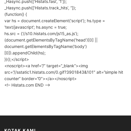
_Hasync.push([‘Histats.fasi’, ‘1’]);
_Hasync.push([‘Histats.track_hits’, ”]);
(function() {
var hs = document.createElement(‘script’); hs.type =
‘text/javascript’; hs.async = true;
hs.src = (‘//s10.histats.com/js15_as.js’);
(document.getElementsByTagName(‘head’)[0] ||
document.getElementsByTagName(‘body’)
[0]).appendChild(hs);
})();</script>
<noscript><a href=”/” target=”_blank”><img
src=”//sstatic1.histats.com/0.gif?3901843&101″ alt=”simple hit
counter” border=”0″></a></noscript>
<!– Histats.com END –>
KOTAK KAMI