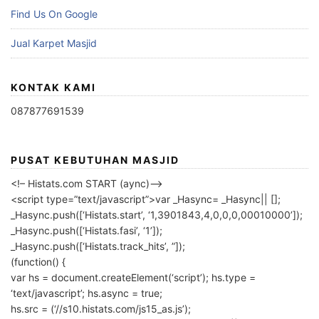
Find Us On Google
Jual Karpet Masjid
KONTAK KAMI
087877691539
PUSAT KEBUTUHAN MASJID
<!– Histats.com START (aync)–>
<script type=”text/javascript”>var _Hasync= _Hasync|| [];
_Hasync.push([‘Histats.start’, ‘1,3901843,4,0,0,0,00010000’]);
_Hasync.push([‘Histats.fasi’, ‘1’]);
_Hasync.push([‘Histats.track_hits’, ”]);
(function() {
var hs = document.createElement(‘script’); hs.type =
‘text/javascript’; hs.async = true;
hs.src = (‘//s10.histats.com/js15_as.js’);