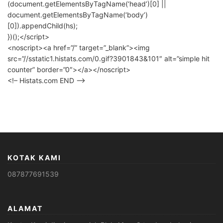
(document.getElementsByTagName(‘head’)[0] ||
document.getElementsByTagName(‘body’)
[0]).appendChild(hs);
})();</script>
<noscript><a href=”/” target=”_blank”><img
src=”//sstatic1.histats.com/0.gif?3901843&101″ alt=”simple hit
counter” border=”0″></a></noscript>
<!– Histats.com END –>
KOTAK KAMI
087877691539
ALAMAT