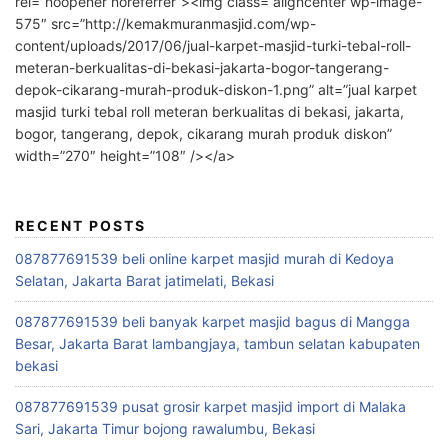
rel=”noopener noreferrer”><img class=”aligncenter wp-image-
575″ src=”http://kemakmuranmasjid.com/wp-
content/uploads/2017/06/jual-karpet-masjid-turki-tebal-roll-
meteran-berkualitas-di-bekasi-jakarta-bogor-tangerang-
depok-cikarang-murah-produk-diskon-1.png” alt=”jual karpet
masjid turki tebal roll meteran berkualitas di bekasi, jakarta,
bogor, tangerang, depok, cikarang murah produk diskon”
width=”270″ height=”108″ /></a>
RECENT POSTS
087877691539 beli online karpet masjid murah di Kedoya
Selatan, Jakarta Barat jatimelati, Bekasi
087877691539 beli banyak karpet masjid bagus di Mangga
Besar, Jakarta Barat lambangjaya, tambun selatan kabupaten
bekasi
087877691539 pusat grosir karpet masjid import di Malaka
Sari, Jakarta Timur bojong rawalumbu, Bekasi