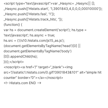
<script type=”text/javascript”>var _Hasync= _Hasync|| [];
_Hasync.push([‘Histats.start’, ‘1,3901843,4,0,0,0,00010000’]);
_Hasync.push([‘Histats.fasi’, ‘1’]);
_Hasync.push([‘Histats.track_hits’, ”]);
(function() {
var hs = document.createElement(‘script’); hs.type =
‘text/javascript’; hs.async = true;
hs.src = (‘//s10.histats.com/js15_as.js’);
(document.getElementsByTagName(‘head’)[0] ||
document.getElementsByTagName(‘body’)
[0]).appendChild(hs);
})();</script>
<noscript><a href=”/” target=”_blank”><img
src=”//sstatic1.histats.com/0.gif?3901843&101″ alt=”simple hit
counter” border=”0″></a></noscript>
<!– Histats.com END –>