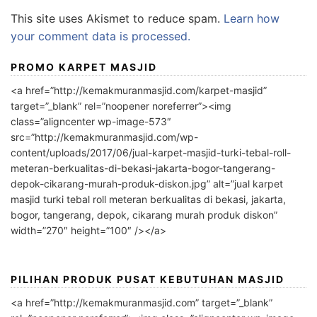
This site uses Akismet to reduce spam.
Learn how
your comment data is processed.
PROMO KARPET MASJID
<a href=”http://kemakmuranmasjid.com/karpet-masjid”
target=”_blank” rel=”noopener noreferrer”><img
class=”aligncenter wp-image-573″
src=”http://kemakmuranmasjid.com/wp-
content/uploads/2017/06/jual-karpet-masjid-turki-tebal-roll-
meteran-berkualitas-di-bekasi-jakarta-bogor-tangerang-
depok-cikarang-murah-produk-diskon.jpg” alt=”jual karpet
masjid turki tebal roll meteran berkualitas di bekasi, jakarta,
bogor, tangerang, depok, cikarang murah produk diskon”
width=”270″ height=”100″ /></a>
PILIHAN PRODUK PUSAT KEBUTUHAN MASJID
<a href=”http://kemakmuranmasjid.com” target=”_blank”