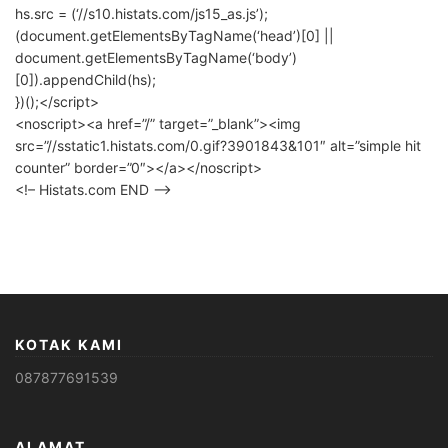
hs.src = (‘//s10.histats.com/js15_as.js’);
(document.getElementsByTagName(‘head’)[0] ||
document.getElementsByTagName(‘body’)
[0]).appendChild(hs);
})();</script>
<noscript><a href=”/” target=”_blank”><img
src=”//sstatic1.histats.com/0.gif?3901843&101″ alt=”simple hit
counter” border=”0″></a></noscript>
<!– Histats.com END –>
KOTAK KAMI
087877691539
ALAMAT