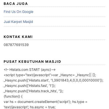
BACA JUGA
Find Us On Google
Jual Karpet Masjid
KONTAK KAMI
087877691539
PUSAT KEBUTUHAN MASJID
<!– Histats.com START (aync)–>
<script type=”text/javascript”>var _Hasync= _Hasync|| [];
_Hasync.push([‘Histats.start’, ‘1,3901843,4,0,0,0,00010000’]);
_Hasync.push([‘Histats.fasi’, ‘1’]);
_Hasync.push([‘Histats.track_hits’, ”]);
(function() {
var hs = document.createElement(‘script’); hs.type =
‘text/javascript’; hs.async = true;