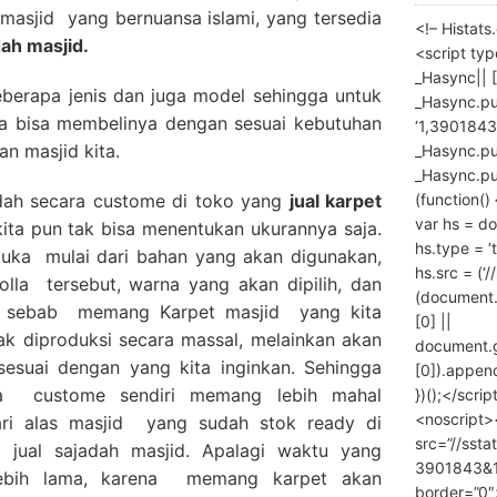
 masjid yang bernuansa islami, yang tersedia
<!– Histat
dah masjid.
<script ty
_Hasync|| [
eberapa jenis dan juga model sehingga untuk
_Hasync.pus
ita bisa membelinya dengan sesuai kebutuhan
‘1,3901843
an masjid kita.
_Hasync.push
_Hasync.push
(function() 
adah secara custome di toko yang
jual karpet
var hs = do
kita pun tak bisa menentukan ukurannya saja.
hs.type = ‘
tuka mulai dari bahan yang akan digunakan,
hs.src = (‘/
olla tersebut, warna yang akan dipilih, dan
(document
a. sebab memang Karpet masjid yang kita
[0] ||
ak diproduksi secara massal, melainkan akan
document.
sesuai dengan yang kita inginkan. Sehingga
[0]).append
la custome sendiri memang lebih mahal
})();</scrip
<noscript>
ri alas masjid yang sudah stok ready di
src=”//ssta
jual sajadah masjid. Apalagi waktu yang
3901843&10
ebih lama, karena memang karpet akan
border=”0″