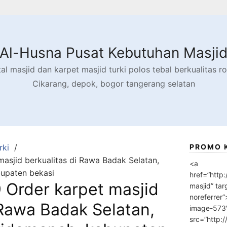
Al-Husna Pusat Kebutuhan Masji
l masjid dan karpet masjid turki polos tebal berkualitas rol
Cikarang, depok, bogor tangerang selatan
rki
PROMO 
sjid berkualitas di Rawa Badak Selatan,
<a
bupaten bekasi
href=”http
Order karpet masjid
masjid” tar
noreferrer
 Rawa Badak Selatan,
image-573
src=”http: