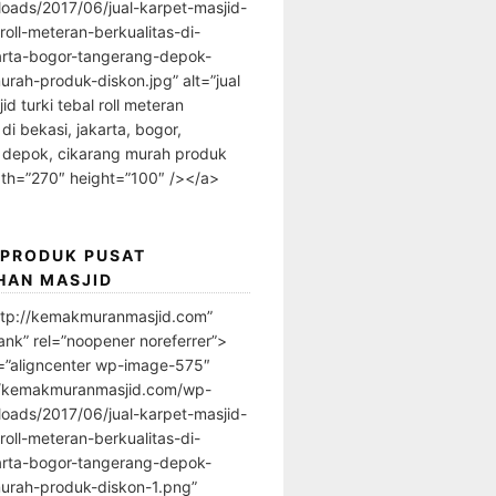
loads/2017/06/jual-karpet-masjid-
-roll-meteran-berkualitas-di-
arta-bogor-tangerang-depok-
urah-produk-diskon.jpg” alt=”jual
id turki tebal roll meteran
 di bekasi, jakarta, bogor,
 depok, cikarang murah produk
dth=”270″ height=”100″ /></a>
 PRODUK PUSAT
HAN MASJID
ttp://kemakmuranmasjid.com”
ank” rel=”noopener noreferrer”>
=”aligncenter wp-image-575″
//kemakmuranmasjid.com/wp-
loads/2017/06/jual-karpet-masjid-
-roll-meteran-berkualitas-di-
arta-bogor-tangerang-depok-
urah-produk-diskon-1.png”