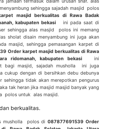
ra jamaah termasuk dalam urusan shaf. alas
at menyambung sehingga sajadah masjid polos
rpet masjid berkualitas di Rawa Badak
omanah, kabupaten bekasi
ini pada saat di
er sehingga alas masjid polos ini memang
las sholat disain menyambung ini juga akan
da masjid, sehingga pemasangan karpet di
 Order karpet masjid berkualitas di Rawa
tara ridomanah, kabupaten bekasi
ini
 bagi masjid, sajadah musholla ini juga
a cukup dengan di bersihkan debu debunya
 sehingga tidak akan merepotkan pengurus
aka tak heran jika masjid masjid banyak yang
 polos untuk alas masjid.
an berkualitas.
as musholla polos di
087877691539 Order
s di Rawa Badak Selatan, Jakarta Utara