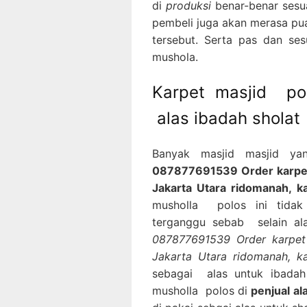
di
produksi
benar-benar sesu
pembeli juga akan merasa pu
tersebut. Serta pas dan se
mushola.
Karpet masjid po
alas ibadah sholat
Banyak masjid masjid y
087877691539 Order karpet 
Jakarta Utara ridomanah, k
musholla polos ini tidak
terganggu sebab selain al
087877691539 Order karpet 
Jakarta Utara ridomanah,
sebagai alas untuk ibada
musholla polos di
penjual al