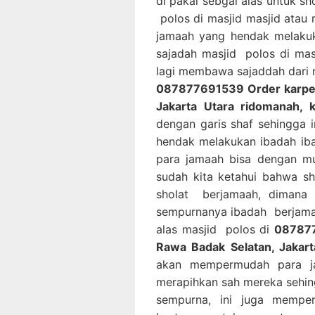
di pakai sebgai alas untuk s
polos di masjid masjid atau
jamaah yang hendak melaku
sajadah masjid polos di mas
lagi membawa sajaddah dari r
087877691539 Order karpet 
Jakarta Utara ridomanah, 
dengan garis shaf sehingga
hendak melakukan ibadah iba
para jamaah bisa dengan mu
sudah kita ketahui bahwa s
sholat berjamaah, dimana 
sempurnanya ibadah berjama
alas masjid polos di
087877
Rawa Badak Selatan, Jakart
akan mempermudah para ja
merapihkan sah mereka sehin
sempurna, ini juga memp