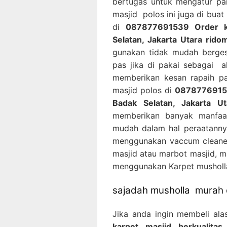
bertugas untuk mengatur pa
masjid polos ini juga di bu
di
087877691539 Order ka
Selatan, Jakarta Utara rid
gunakan tidak mudah berges
pas jika di pakai sebagai a
memberikan kesan rapaih pa
masjid polos di
087877691539
Badak Selatan, Jakarta U
memberikan banyak manfaat
mudah dalam hal peraatanny
menggunakan vaccum cleaner
masjid atau marbot masjid, m
menggunakan Karpet musholla
sajadah musholla murah d
Jika anda ingin membeli al
karpet masjid berkualita