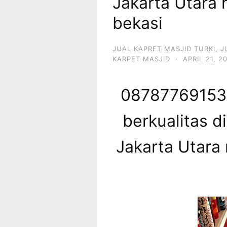
Jakarta Utara
bekasi
JUAL KAPRET MASJID TURKI
,
J
KARPET MASJID
·
APRIL 21, 2
087877691539
berkualitas d
Jakarta Utara