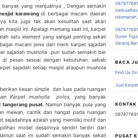
087877691
ga banyak yang menjualnya , Dengan semakin
berkualitas
 mesjid karawang
di berbagai macam daerah
ridomanah,
ya kita juga tak akan kesulitan saat akan
h masjid ini. Apalagi memang saat ini, karpet
0878776915
lah satu element yang sangat penting sekali
Duren Tiga,
Serang Bar
rbagai macam jenis dan merk karpet sajadah
jual sajadah musholla pun sudah semakin ber
 di pesan sesuai dengan kebutuhan. sebab
BACA J
pet sajadah setiap masjid ataupun mushola
Find Us On
Jual Karpet
erikan kesan simple dan luas pada ruangan
esan
Karpet musholla polos,
yang banyak
d tangerang pusat
. Namun banyak pula yang
KONTAK
san mewah, cantik dan hangat pada ruangan
08787769
rpet sajadahnya adalah yang memiliki motif dan
ilihan model desainnya sendiri terdiri dari
 Namun saat ini sudah semakin banyak sekali
PUSAT 