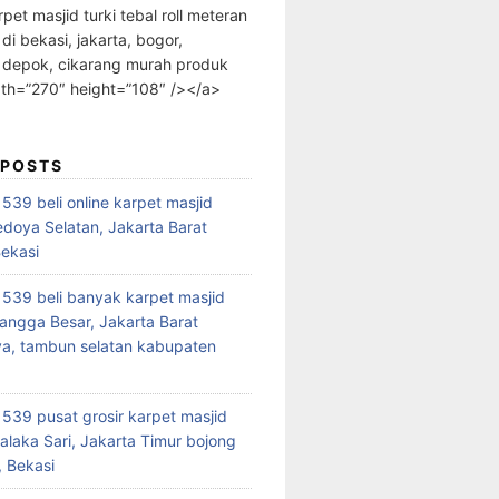
rpet masjid turki tebal roll meteran
 di bekasi, jakarta, bogor,
 depok, cikarang murah produk
dth=”270″ height=”108″ /></a>
 POSTS
39 beli online karpet masjid
edoya Selatan, Jakarta Barat
Bekasi
39 beli banyak karpet masjid
angga Besar, Jakarta Barat
a, tambun selatan kabupaten
39 pusat grosir karpet masjid
alaka Sari, Jakarta Timur bojong
 Bekasi