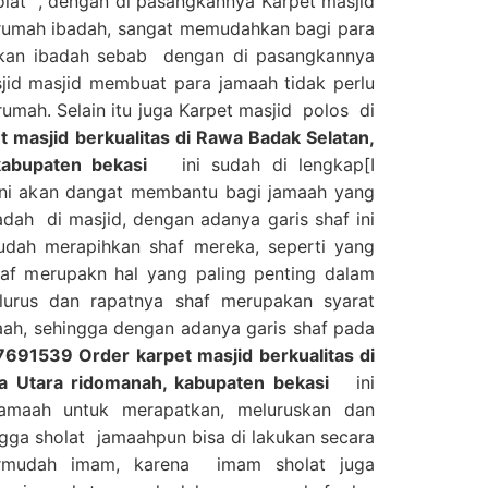
holat , dengan di pasangkannya Karpet masjid
 rumah ibadah, sangat memudahkan bagi para
kan ibadah sebab dengan di pasangkannya
jid masjid membuat para jamaah tidak perlu
umah. Selain itu juga Karpet masjid polos di
masjid berkualitas di Rawa Badak Selatan,
kabupaten bekasi
ini sudah di lengkap[I
 ini akan dangat membantu bagi jamaah yang
dah di masjid, dengan adanya garis shaf ini
dah merapihkan shaf mereka, seperti yang
haf merupakn hal yang paling penting dalam
lurus dan rapatnya shaf merupakan syarat
ah, sehingga dengan adanya garis shaf pada
691539 Order karpet masjid berkualitas di
a Utara ridomanah, kabupaten bekasi
ini
maah untuk merapatkan, meluruskan dan
gga sholat jamaahpun bisa di lakukan secara
ermudah imam, karena imam sholat juga