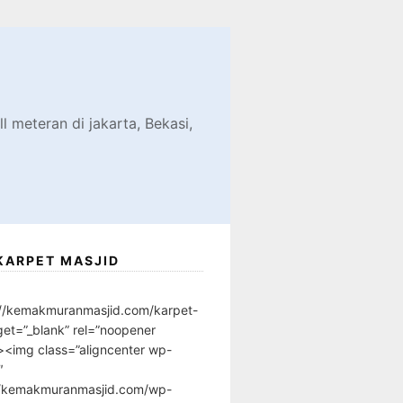
d
l meteran di jakarta, Bekasi,
KARPET MASJID
://kemakmuranmasjid.com/karpet-
get=”_blank” rel=”noopener
”><img class=”aligncenter wp-
″
//kemakmuranmasjid.com/wp-