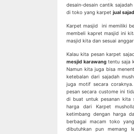
desain-desain cantik sajadah
di toko yang karpet
jual saja
Karpet masjid ini memiliki b
membeli kapret masjid ini k
masjid kita dan sesuai anggar
Kalau kita pesan karpet saj
mesjid karawang
tentu saja 
Namun kita juga bisa menen
ketebalan dari sajadah mush
juga motif secara corakny
pesan secara custome ini tid
di buat untuk pesanan kita 
harga dari Karpet mushol
ketimbang dengan harga da
berbagai macam toko yang 
dibutuhkan pun memang l