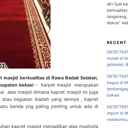
alt=”jual ka
berkualitas
tangerang,
diskon” wi
RECENT
0878776915
murah di K
jatimelati, 
0878776915
masjid berkualitas di Rawa Badak Selatan,
bagus di M
bupaten bekasi
– Karpet masjid merupakan
lambangjay
i alas masjid dimana kapret masjid ini juga
bekasi
 atau kegiatan ibadah yang lainnya , kapret
satu benda yng paling penting untuk ada di
0878776915
import di M
rawalumbu,
han kapret masjid menjadikan alas musholla