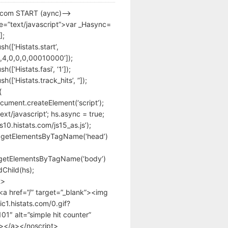
s.com START (aync)–>
pe=”text/javascript”>var _Hasync=
];
h([‘Histats.start’,
,4,0,0,0,00010000’]);
([‘Histats.fasi’, ‘1’]);
([‘Histats.track_hits’, ”]);
{
cument.createElement(‘script’);
text/javascript’; hs.async = true;
/s10.histats.com/js15_as.js’);
.getElementsByTagName(‘head’)
getElementsByTagName(‘body’)
Child(hs);
t>
<a href=”/” target=”_blank”><img
tic1.histats.com/0.gif?
1″ alt=”simple hit counter”
></a></noscript>