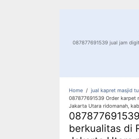
Skip
to
content
087877691539 jual jam digita
Home
jual kapret masjid tu
087877691539 Order karpet ma
Jakarta Utara ridomanah, ka
087877691539 
berkualitas di