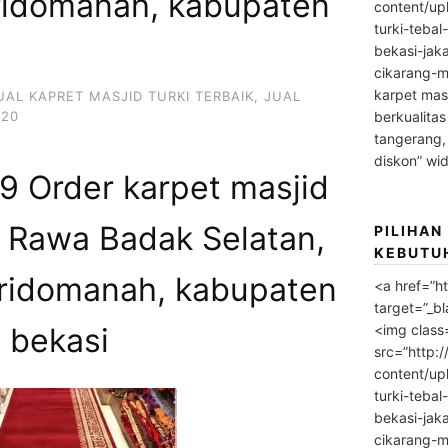
 ridomanah, kabupaten
content/up
turki-tebal
bekasi-jak
cikarang-m
karpet masj
UAL KAPRET MASJID TURKI TERBAIK
,
JUAL
020
berkualitas
tangerang,
diskon” wi
 Order karpet masjid
i Rawa Badak Selatan,
PILIHAN
KEBUTU
 ridomanah, kabupaten
<a href=”h
target=”_bl
<img class
bekasi
src=”http:
content/up
turki-tebal
bekasi-jak
cikarang-m