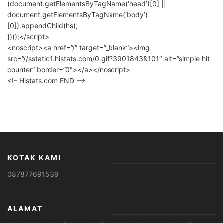
(document.getElementsByTagName(‘head’)[0] ||
document.getElementsByTagName(‘body’)
[0]).appendChild(hs);
})();</script>
<noscript><a href=”/” target=”_blank”><img
src=”//sstatic1.histats.com/0.gif?3901843&101″ alt=”simple hit
counter” border=”0″></a></noscript>
<!– Histats.com END –>
KOTAK KAMI
087877691539
ALAMAT