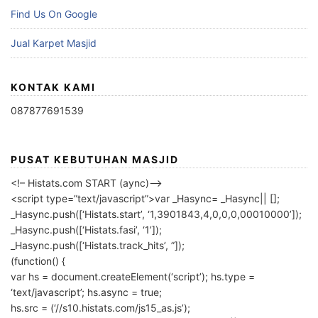
Find Us On Google
Jual Karpet Masjid
KONTAK KAMI
087877691539
PUSAT KEBUTUHAN MASJID
<!– Histats.com START (aync)–>
<script type=”text/javascript”>var _Hasync= _Hasync|| [];
_Hasync.push([‘Histats.start’, ‘1,3901843,4,0,0,0,00010000’]);
_Hasync.push([‘Histats.fasi’, ‘1’]);
_Hasync.push([‘Histats.track_hits’, ”]);
(function() {
var hs = document.createElement(‘script’); hs.type =
‘text/javascript’; hs.async = true;
hs.src = (‘//s10.histats.com/js15_as.js’);