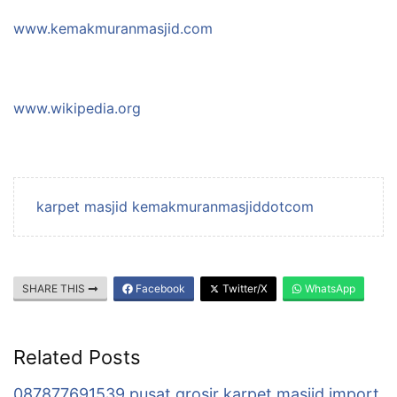
www.kemakmuranmasjid.com
www.wikipedia.org
karpet masjid kemakmuranmasjiddotcom
SHARE THIS
Facebook
Twitter/X
WhatsApp
Related Posts
087877691539 pusat grosir karpet masjid import