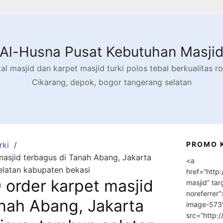
Al-Husna Pusat Kebutuhan Masji
l masjid dan karpet masjid turki polos tebal berkualitas rol
Cikarang, depok, bogor tangerang selatan
rki
PROMO 
asjid terbagus di Tanah Abang, Jakarta
<a
elatan kabupaten bekasi
href=”http
order karpet masjid
masjid” tar
noreferrer
nah Abang, Jakarta
image-573
src=”http: