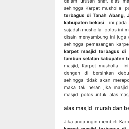
dalam urusan shaf. alas m
sehingga Karpet musholla p
terbagus di Tanah Abang, J
kabupaten bekasi
ini pada s
sajadah musholla polos ini m
disain menyambung ini juga
sehingga pemasangan karpe
karpet masjid terbagus di
tambun selatan kabupaten b
masjid, Karpet musholla in
dengan di bersihkan deb
sehingga tidak akan merepo
maka tak heran jika masji
masjid polos untuk alas masj
alas masjid murah dan be
Jika anda ingin membeli Kar
karpet masjid terbagus di