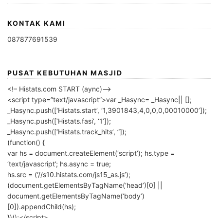
KONTAK KAMI
087877691539
PUSAT KEBUTUHAN MASJID
<!– Histats.com START (aync)–>
<script type=”text/javascript”>var _Hasync= _Hasync|| [];
_Hasync.push([‘Histats.start’, ‘1,3901843,4,0,0,0,00010000’]);
_Hasync.push([‘Histats.fasi’, ‘1’]);
_Hasync.push([‘Histats.track_hits’, ”]);
(function() {
var hs = document.createElement(‘script’); hs.type =
‘text/javascript’; hs.async = true;
hs.src = (‘//s10.histats.com/js15_as.js’);
(document.getElementsByTagName(‘head’)[0] ||
document.getElementsByTagName(‘body’)
[0]).appendChild(hs);
})();</script>