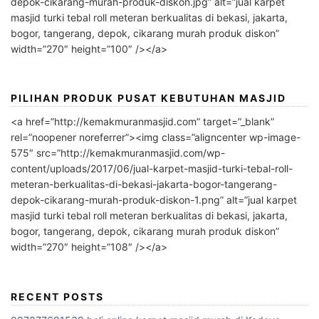
depok-cikarang-murah-produk-diskon.jpg” alt=”jual karpet
masjid turki tebal roll meteran berkualitas di bekasi, jakarta,
bogor, tangerang, depok, cikarang murah produk diskon”
width=”270″ height=”100″ /></a>
PILIHAN PRODUK PUSAT KEBUTUHAN MASJID
<a href=”http://kemakmuranmasjid.com” target=”_blank”
rel=”noopener noreferrer”><img class=”aligncenter wp-image-
575″ src=”http://kemakmuranmasjid.com/wp-
content/uploads/2017/06/jual-karpet-masjid-turki-tebal-roll-
meteran-berkualitas-di-bekasi-jakarta-bogor-tangerang-
depok-cikarang-murah-produk-diskon-1.png” alt=”jual karpet
masjid turki tebal roll meteran berkualitas di bekasi, jakarta,
bogor, tangerang, depok, cikarang murah produk diskon”
width=”270″ height=”108″ /></a>
RECENT POSTS