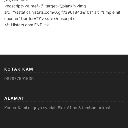
<noscript><a href=”/” target=”_blank”><img
src=”//sstatic1.histats.com/0.gif?3901843&101″ alt=”simple hit
counter” border=”0″></a></noscript>
<!– Histats.com END –>
KOTAK KAMI
087877691539
ALAMAT
Kantor Kami di griya syariah Blok A1 no 8 tambun bekasi