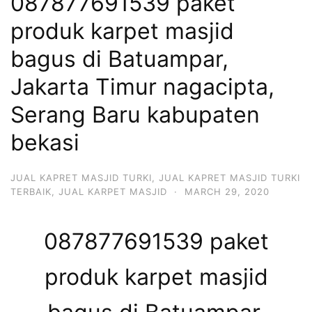
087877691539 paket
produk karpet masjid
bagus di Batuampar,
Jakarta Timur nagacipta,
Serang Baru kabupaten
bekasi
JUAL KAPRET MASJID TURKI
,
JUAL KAPRET MASJID TURKI
TERBAIK
,
JUAL KARPET MASJID
·
MARCH 29, 2020
087877691539 paket
produk karpet masjid