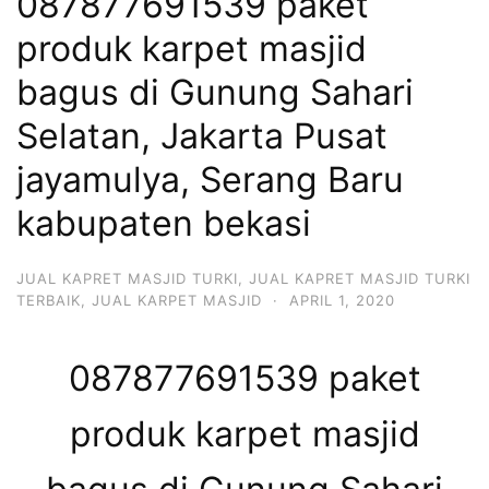
087877691539 paket
produk karpet masjid
bagus di Gunung Sahari
Selatan, Jakarta Pusat
jayamulya, Serang Baru
kabupaten bekasi
JUAL KAPRET MASJID TURKI
,
JUAL KAPRET MASJID TURKI
TERBAIK
,
JUAL KARPET MASJID
·
APRIL 1, 2020
087877691539 paket
produk karpet masjid