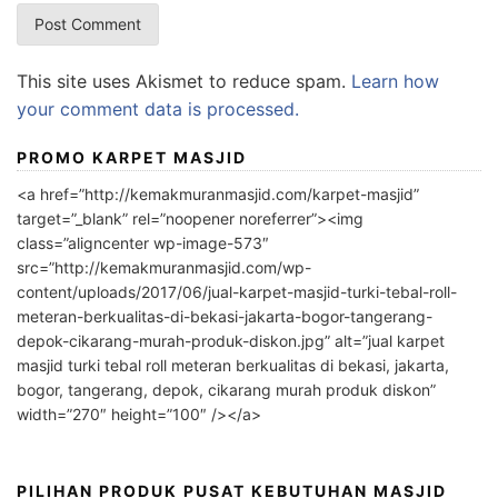
This site uses Akismet to reduce spam.
Learn how
your comment data is processed.
PROMO KARPET MASJID
<a href=”http://kemakmuranmasjid.com/karpet-masjid”
target=”_blank” rel=”noopener noreferrer”><img
class=”aligncenter wp-image-573″
src=”http://kemakmuranmasjid.com/wp-
content/uploads/2017/06/jual-karpet-masjid-turki-tebal-roll-
meteran-berkualitas-di-bekasi-jakarta-bogor-tangerang-
depok-cikarang-murah-produk-diskon.jpg” alt=”jual karpet
masjid turki tebal roll meteran berkualitas di bekasi, jakarta,
bogor, tangerang, depok, cikarang murah produk diskon”
width=”270″ height=”100″ /></a>
PILIHAN PRODUK PUSAT KEBUTUHAN MASJID