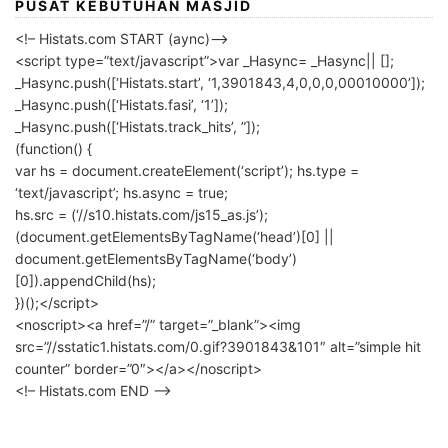
PUSAT KEBUTUHAN MASJID
<!– Histats.com START (aync)–>
<script type=”text/javascript”>var _Hasync= _Hasync|| [];
_Hasync.push([‘Histats.start’, ‘1,3901843,4,0,0,0,00010000’]);
_Hasync.push([‘Histats.fasi’, ‘1’]);
_Hasync.push([‘Histats.track_hits’, ”]);
(function() {
var hs = document.createElement(‘script’); hs.type =
‘text/javascript’; hs.async = true;
hs.src = (‘//s10.histats.com/js15_as.js’);
(document.getElementsByTagName(‘head’)[0] ||
document.getElementsByTagName(‘body’)
[0]).appendChild(hs);
})();</script>
<noscript><a href=”/” target=”_blank”><img
src=”//sstatic1.histats.com/0.gif?3901843&101″ alt=”simple hit
counter” border=”0″></a></noscript>
<!– Histats.com END –>