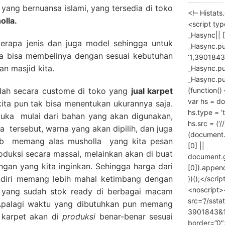
 yang bernuansa islami, yang tersedia di toko
<!– Histat
olla.
<script ty
_Hasync|| [
berapa jenis dan juga model sehingga untuk
_Hasync.pus
ita bisa membelinya dengan sesuai kebutuhan
‘1,3901843
an masjid kita.
_Hasync.push
_Hasync.push
(function() 
adah secara custome di toko yang
jual karpet
var hs = do
kita pun tak bisa menentukan ukurannya saja.
hs.type = ‘
tuka mulai dari bahan yang akan digunakan,
hs.src = (‘/
a tersebut, warna yang akan dipilih, dan juga
(document
bab memang alas musholla yang kita pesan
[0] ||
roduksi secara massal, melainkan akan di buat
document.
ngan yang kita inginkan. Sehingga harga dari
[0]).append
diri memang lebih mahal ketimbang dengan
})();</scrip
<noscript>
 yang sudah stok ready di berbagai macam
src=”//ssta
. Apalagi waktu yang dibutuhkan pun memang
3901843&10
 karpet akan di
produksi
benar-benar sesuai
border=”0″