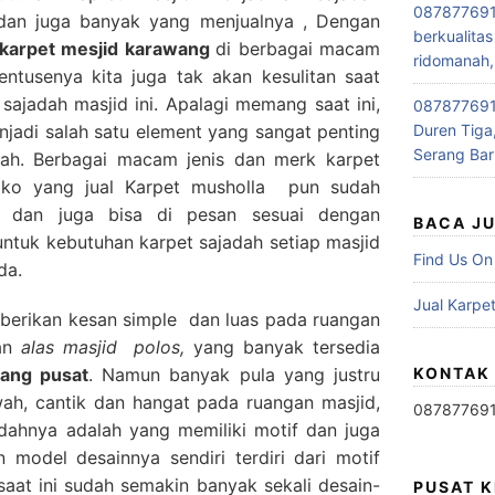
087877691
 dan juga banyak yang menjualnya , Dengan
berkualitas
l karpet mesjid karawang
di berbagai macam
ridomanah,
ntusenya kita juga tak akan kesulitan saat
ajadah masjid ini. Apalagi memang saat ini,
0878776915
jadi salah satu element yang sangat penting
Duren Tiga,
Serang Bar
adah. Berbagai macam jenis dan merk karpet
toko yang jual Karpet musholla pun sudah
 dan juga bisa di pesan sesuai dengan
BACA J
tuk kebutuhan karpet sajadah setiap masjid
Find Us On
da.
Jual Karpet
erikan kesan simple dan luas pada ruangan
san
alas masjid polos,
yang banyak tersedia
rang pusat
. Namun banyak pula yang justru
KONTAK
ah, cantik dan hangat pada ruangan masjid,
08787769
jadahnya adalah yang memiliki motif dan juga
n model desainnya sendiri terdiri dari motif
 saat ini sudah semakin banyak sekali desain-
PUSAT 