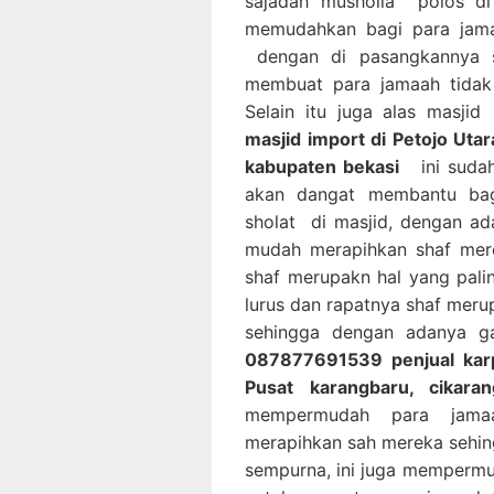
sajadah musholla polos di
memudahkan bagi para jam
dengan di pasangkannya s
membuat para jamaah tidak
Selain itu juga alas masj
masjid import di Petojo Utar
kabupaten bekasi
ini sudah 
akan dangat membantu bag
sholat di masjid, dengan ad
mudah merapihkan shaf mere
shaf merupakn hal yang pal
lurus dan rapatnya shaf mer
sehingga dengan adanya g
087877691539 penjual karpe
Pusat karangbaru, cikara
mempermudah para jamaa
merapihkan sah mereka sehin
sempurna, ini juga memperm