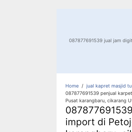
Skip
to
content
087877691539 jual jam digita
Home
jual kapret masjid tu
087877691539 penjual karpet 
Pusat karangbaru, cikarang U
087877691539 
import di Peto