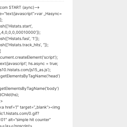
s.com START (aync)–>
pe=”text/javascript”>var _Hasync=
];
h([‘Histats.start’,
,4,0,0,0,00010000’]);
([‘Histats.fasi’, ‘1’]);
([‘Histats.track_hits’, ”]);
{
cument.createElement(‘script’);
text/javascript’; hs.async = true;
/s10.histats.com/js15_as.js’);
.getElementsByTagName(‘head’)
getElementsByTagName(‘body’)
Child(hs);
t>
<a href=”/” target=”_blank”><img
tic1.histats.com/0.gif?
1″ alt=”simple hit counter”
></a></noscript>