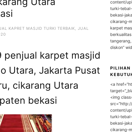
karang Utara
content/up
turki-tebal
asi
bekasi-jak
cikarang-m
karpet masj
UAL KAPRET MASJID TURKI TERBAIK
,
JUAL
020
berkualitas
tangerang,
diskon” wi
penjual karpet masjid
jo Utara, Jakarta Pusat
PILIHAN
KEBUTU
u, cikarang Utara
<a href=”h
target=”_bl
<img class
paten bekasi
src=”http:
content/up
turki-tebal
bekasi-jak
cikarang-m