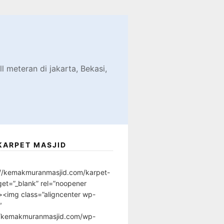
d
l meteran di jakarta, Bekasi,
KARPET MASJID
://kemakmuranmasjid.com/karpet-
get=”_blank” rel=”noopener
”><img class=”aligncenter wp-
″
//kemakmuranmasjid.com/wp-