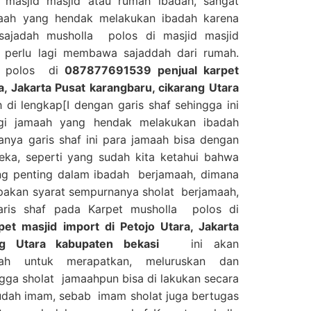
 masjid masjid atau rumah ibadah, sangat
aah yang hendak melakukan ibadah karena
ajadah musholla polos di masjid masjid
 perlu lagi membawa sajaddah dari rumah.
id polos di
087877691539 penjual karpet
a, Jakarta Pusat karangbaru, cikarang Utara
di lengkap[I dengan garis shaf sehingga ini
i jamaah yang hendak melakukan ibadah
anya garis shaf ini para jamaah bisa dengan
ka, seperti yang sudah kita ketahui bahwa
ing penting dalam ibadah berjamaah, dimana
upakan syarat sempurnanya sholat berjamaah,
aris shaf pada Karpet musholla polos di
t masjid import di Petojo Utara, Jakarta
ng Utara kabupaten bekasi
ini akan
h untuk merapatkan, meluruskan dan
gga sholat jamaahpun bisa di lakukan secara
udah imam, sebab imam sholat juga bertugas