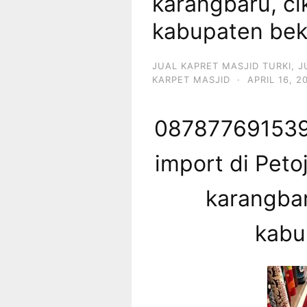
karangbaru, ci
kabupaten bek
JUAL KAPRET MASJID TURKI
,
J
KARPET MASJID
·
APRIL 16, 2
087877691539 
import di Peto
karangbar
kabu