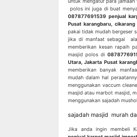
untuk mengatur para jamaah 
polos ini juga di buat men
087877691539 penjual karpe
Pusat karangbaru, cikarang
pakai tidak mudah bergeser 
jika di manfaat sebagai al
memberikan kesan rapaih pa
masjid polos di
08787769153
Utara, Jakarta Pusat karang
memberikan banyak manfaat
mudah dalam hal peraatanny
menggunakan vaccum cleaner
masjid atau marbot masjid, m
menggunakan sajadah musholl
sajadah masjid murah dan
Jika anda ingin membeli 
penjual karpet masjid import