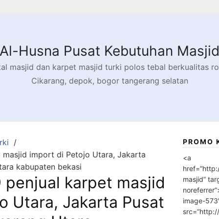
Al-Husna Pusat Kebutuhan Masji
l masjid dan karpet masjid turki polos tebal berkualitas rol
Cikarang, depok, bogor tangerang selatan
rki
PROMO 
masjid import di Petojo Utara, Jakarta
<a
tara kabupaten bekasi
href=”http
penjual karpet masjid
masjid” tar
noreferrer
jo Utara, Jakarta Pusat
image-573
src=”http: