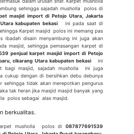
termasuk dalam urusan shaf. Karpet musholla
yambung sehingga sajadah musholla polos di
t masjid import di Petojo Utara, Jakarta
 Utara kabupaten bekasi
ini pada saat di
sehingga Karpet masjid polos ini memang pas
as ibadah disain menyambung ini juga akan
da masjid, sehingga pemasangan karpet di
9 penjual karpet masjid import di Petojo
baru, cikarang Utara kabupaten bekasi
ini
 bagi masjid, sajadah musholla ini juga
a cukup dengan di bersihkan debu debunya
 sehingga tidak akan merepotkan pengurus
aka tak heran jika masjid masjid banyak yang
a polos sebagai alas masjid.
 berkualitas.
Karpet musholla polos di
087877691539
 di Petojo Utara, Jakarta Pusat karangbaru,