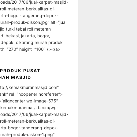
loads/2017/06/jual-karpet-masjid-
-roll-meteran-berkualitas-di-
arta-bogor-tangerang-depok-
urah-produk-diskon.jpg” alt=”jual
id turki tebal roll meteran
 di bekasi, jakarta, bogor,
 depok, cikarang murah produk
dth=”270″ height=”100″ /></a>
 PRODUK PUSAT
HAN MASJID
ttp://kemakmuranmasjid.com”
ank” rel=”noopener noreferrer”>
=”aligncenter wp-image-575″
//kemakmuranmasjid.com/wp-
loads/2017/06/jual-karpet-masjid-
-roll-meteran-berkualitas-di-
arta-bogor-tangerang-depok-
urah-produk-diskon-1.png”