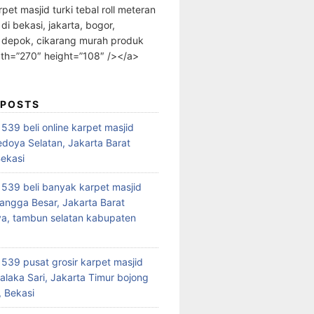
rpet masjid turki tebal roll meteran
 di bekasi, jakarta, bogor,
 depok, cikarang murah produk
dth=”270″ height=”108″ /></a>
 POSTS
39 beli online karpet masjid
edoya Selatan, Jakarta Barat
Bekasi
39 beli banyak karpet masjid
angga Besar, Jakarta Barat
a, tambun selatan kabupaten
39 pusat grosir karpet masjid
alaka Sari, Jakarta Timur bojong
 Bekasi