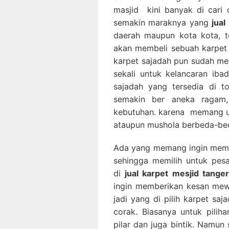
masjid kini banyak di cari
semakin maraknya yang
jua
daerah maupun kota kota, te
akan membeli sebuah karpet s
karpet sajadah pun sudah men
sekali untuk kelancaran ib
sajadah yang tersedia di 
semakin ber aneka ragam,
kebutuhan. karena memang un
ataupun mushola berbeda-be
Ada yang memang ingin memb
sehingga memilih untuk pe
di
jual karpet mesjid tange
ingin memberikan kesan mew
jadi yang di pilih karpet sa
corak. Biasanya untuk piliha
pilar dan juga bintik. Namun