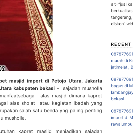
alt=”jual ka
berkualitas
tangerang,
diskon” wi
RECENT
0878776915
murah di K
jatimelati, 
0878776915
t masjid import di Petojo Utara, Jakarta
bagus di M
 Utara kabupaten bekasi
– sajadah musholla
lambangjay
manfaatsebagai alas masjid dimana kapret
bekasi
bagai alas sholat atau kegiatan ibadah yang
merupakan salah satu benda yng paling penting
0878776915
au musholla.
import di M
rawalumbu,
utuhan kapret masjid menjadikan sajadah