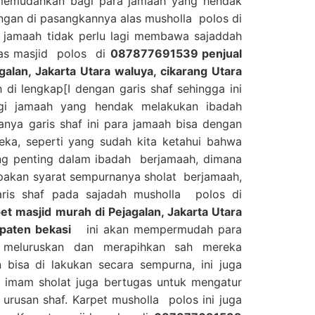
 memudahkan bagi para jamaah yang hendak
gan di pasangkannya alas musholla polos di
 jamaah tidak perlu lagi membawa sajaddah
alas masjid polos di
087877691539 penjual
galan, Jakarta Utara waluya, cikarang Utara
di lengkap[I dengan garis shaf sehingga ini
i jamaah yang hendak melakukan ibadah
anya garis shaf ini para jamaah bisa dengan
ka, seperti yang sudah kita ketahui bahwa
ing penting dalam ibadah berjamaah, dimana
upakan syarat sempurnanya sholat berjamaah,
ris shaf pada sajadah musholla polos di
t masjid murah di Pejagalan, Jakarta Utara
upaten bekasi
ini akan mempermudah para
 meluruskan dan merapihkan sah mereka
bisa di lakukan secara sempurna, ini juga
mam sholat juga bertugas untuk mengatur
urusan shaf. Karpet musholla polos ini juga