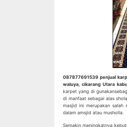
087877691539 penjual karpe
waluya, cikarang Utara kab
karpet yang di gunakansebaga
di manfaat sebagai alas shol
masjid ini merupakan salah 
dalam amsjid atau musholla.
Semakin meningkatnya kebutu