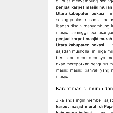
di buat menyambung sehing
penjual karpet masjid murah 
Utara kabupaten bekasi
ini
sehingga alas musholla polo
ibadah disain menyambung i
masjid, sehingga pemasanga
penjual karpet masjid murah 
Utara kabupaten bekasi
ini
sajadah musholla ini juga m
bersihkan debu debunya me
akan merepotkan pengurus mas
masjid masjid banyak yang 
masjid.
Karpet masjid murah dan 
Jika anda ingin membeli saj
karpet masjid murah di Peja
kabupaten bekasi
yang mura