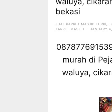
waluya, cikar
bekasi
JUAL KAPRET MASJID TURKI
,
J
KARPET MASJID
·
JANUARY 4,
087877691539 
murah di Pej
waluya, cika