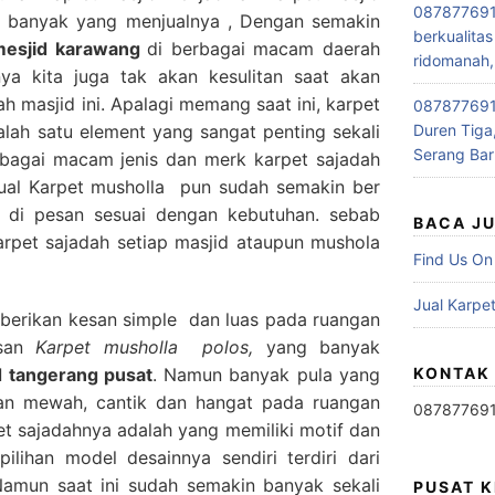
087877691
ga banyak yang menjualnya , Dengan semakin
berkualitas
 mesjid karawang
di berbagai macam daerah
ridomanah,
ya kita juga tak akan kesulitan saat akan
h masjid ini. Apalagi memang saat ini, karpet
0878776915
lah satu element yang sangat penting sekali
Duren Tiga,
Serang Bar
rbagai macam jenis dan merk karpet sajadah
jual Karpet musholla pun sudah semakin ber
 di pesan sesuai dengan kebutuhan. sebab
BACA J
pet sajadah setiap masjid ataupun mushola
Find Us On
Jual Karpet
erikan kesan simple dan luas pada ruangan
esan
Karpet musholla polos,
yang banyak
d tangerang pusat
. Namun banyak pula yang
KONTAK
san mewah, cantik dan hangat pada ruangan
08787769
rpet sajadahnya adalah yang memiliki motif dan
ilihan model desainnya sendiri terdiri dari
 Namun saat ini sudah semakin banyak sekali
PUSAT 