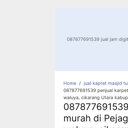
Skip
to
content
087877691539 jual jam digita
Home
jual kapret masjid tu
087877691539 penjual karpet 
waluya, cikarang Utara kabup
087877691539 
murah di Pejag