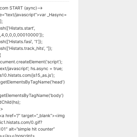
s.com START (aync)–>
pe=”text/javascript”>var _Hasync=
];
h([‘Histats.start’,
,4,0,0,0,00010000’]);
([‘Histats.fasi’, ‘1’]);
([‘Histats.track_hits’, ”]);
{
cument.createElement(‘script’);
text/javascript’; hs.async = true;
/s10.histats.com/js15_as.js’);
.getElementsByTagName(‘head’)
getElementsByTagName(‘body’)
Child(hs);
t>
<a href=”/” target=”_blank”><img
tic1.histats.com/0.gif?
1″ alt=”simple hit counter”
></a></noscript>