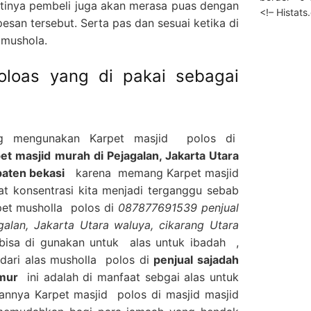
tinya pembeli juga akan merasa puas dengan
<!– Histat
esan tersebut. Serta pas dan sesuai ketika di
 mushola.
loas yang di pakai sebagai
ng mengunakan Karpet masjid polos di
t masjid murah di Pejagalan, Jakarta Utara
paten bekasi
karena memang Karpet masjid
t konsentrasi kita menjadi terganggu sebab
rpet musholla polos di
087877691539 penjual
galan, Jakarta Utara waluya, cikarang Utara
 bisa di gunakan untuk alas untuk ibadah ,
dari alas musholla polos di
penjual sajadah
imur
ini adalah di manfaat sebgai alas untuk
annya Karpet masjid polos di masjid masjid