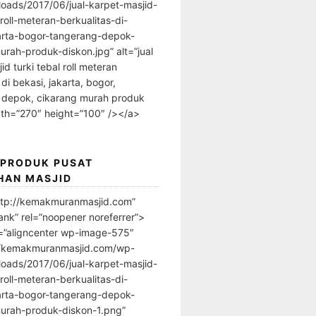
loads/2017/06/jual-karpet-masjid-
-roll-meteran-berkualitas-di-
arta-bogor-tangerang-depok-
urah-produk-diskon.jpg” alt=”jual
id turki tebal roll meteran
 di bekasi, jakarta, bogor,
 depok, cikarang murah produk
dth=”270″ height=”100″ /></a>
 PRODUK PUSAT
HAN MASJID
ttp://kemakmuranmasjid.com”
ank” rel=”noopener noreferrer”>
=”aligncenter wp-image-575″
//kemakmuranmasjid.com/wp-
loads/2017/06/jual-karpet-masjid-
-roll-meteran-berkualitas-di-
arta-bogor-tangerang-depok-
urah-produk-diskon-1.png”