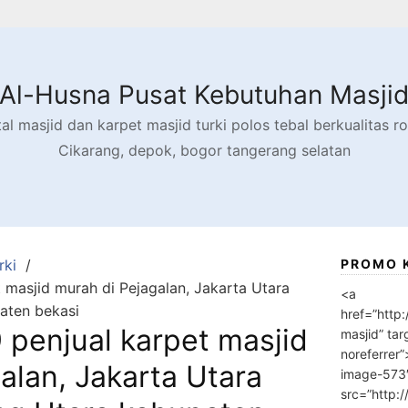
Al-Husna Pusat Kebutuhan Masji
l masjid dan karpet masjid turki polos tebal berkualitas rol
Cikarang, depok, bogor tangerang selatan
rki
PROMO 
masjid murah di Pejagalan, Jakarta Utara
<a
aten bekasi
href=”http
penjual karpet masjid
masjid” tar
noreferrer
alan, Jakarta Utara
image-573
src=”http: