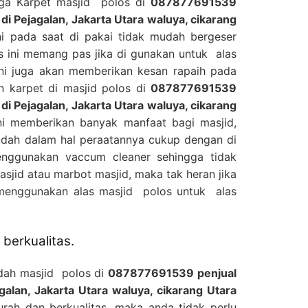
ga Karpet masjid polos di
087877691539
di Pejagalan, Jakarta Utara waluya, cikarang
 pada saat di pakai tidak mudah bergeser
s ini memang pas jika di gunakan untuk alas
ni juga akan memberikan kesan rapaih pada
n karpet di masjid polos di
087877691539
di Pejagalan, Jakarta Utara waluya, cikarang
 memberikan banyak manfaat bagi masjid,
udah dalam hal peraatannya cukup dengan di
nggunakan vaccum cleaner sehingga tidak
jid atau marbot masjid, maka tak heran jika
menggunakan alas masjid polos untuk alas
berkualitas.
adah masjid polos di
087877691539 penjual
galan, Jakarta Utara waluya, cikarang Utara
h dan berkualitas, maka anda tidak perlu