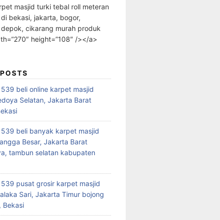
rpet masjid turki tebal roll meteran
 di bekasi, jakarta, bogor,
 depok, cikarang murah produk
dth=”270″ height=”108″ /></a>
 POSTS
39 beli online karpet masjid
edoya Selatan, Jakarta Barat
Bekasi
39 beli banyak karpet masjid
angga Besar, Jakarta Barat
a, tambun selatan kabupaten
39 pusat grosir karpet masjid
alaka Sari, Jakarta Timur bojong
 Bekasi