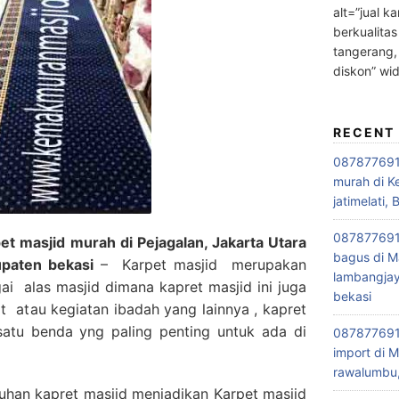
alt=”jual ka
berkualitas
tangerang,
diskon” wi
RECENT
0878776915
murah di K
jatimelati, 
0878776915
t masjid murah di Pejagalan, Jakarta Utara
bagus di M
upaten bekasi
– Karpet masjid merupakan
lambangjay
i alas masjid dimana kapret masjid ini juga
bekasi
at atau kegiatan ibadah yang lainnya , kapret
satu benda yng paling penting untuk ada di
0878776915
import di M
rawalumbu,
han kapret masjid menjadikan Karpet masjid