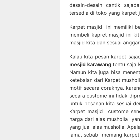
desain-desain cantik saja
tersedia di toko yang karpet
Karpet masjid ini memiliki b
membeli kapret masjid ini k
masjid kita dan sesuai anggar
Kalau kita pesan karpet saj
mesjid karawang
tentu saja 
Namun kita juga bisa menen
ketebalan dari Karpet musholl
motif secara coraknya. kar
secara custome ini tidak dip
untuk pesanan kita sesuai de
Karpet masjid custome sen
harga dari alas musholla ya
yang jual alas musholla. Apa
lama, sebab memang karpet