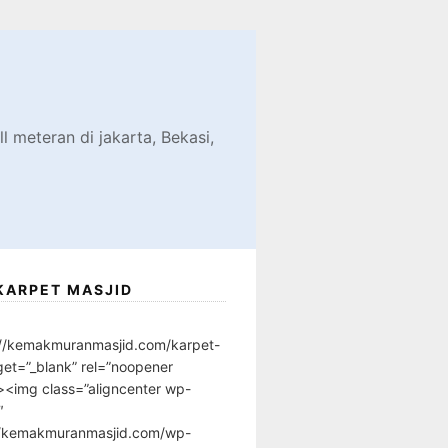
d
l meteran di jakarta, Bekasi,
KARPET MASJID
://kemakmuranmasjid.com/karpet-
get=”_blank” rel=”noopener
”><img class=”aligncenter wp-
″
//kemakmuranmasjid.com/wp-