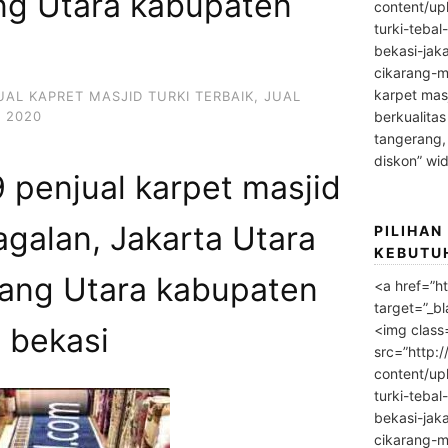
ang Utara kabupaten
content/up
turki-tebal
bekasi-jak
cikarang-m
karpet masj
UAL KAPRET MASJID TURKI TERBAIK
,
JUAL
 2020
berkualitas
tangerang,
diskon” wi
penjual karpet masjid
agalan, Jakarta Utara
PILIHAN
KEBUTU
rang Utara kabupaten
<a href=”h
target=”_bl
<img class
bekasi
src=”http:
content/up
turki-tebal
bekasi-jak
cikarang-m