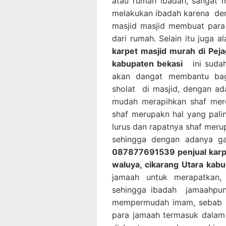
atau rumah ibadah, sangat
melakukan ibadah karena den
masjid masjid membuat para
dari rumah. Selain itu juga 
karpet masjid murah di Peja
kabupaten bekasi
ini sudah 
akan dangat membantu bag
sholat di masjid, dengan ad
mudah merapihkan shaf mere
shaf merupakn hal yang pal
lurus dan rapatnya shaf mer
sehingga dengan adanya ga
087877691539 penjual karpe
waluya, cikarang Utara kab
jamaah untuk merapatkan,
sehingga ibadah jamaahpun 
mempermudah imam, sebab i
para jamaah termasuk dalam 