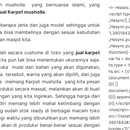
dah musholla yang bernuansa islami, yang
<!– Histat
jual Karpet musholla.
<script ty
_Hasync|| [
eberapa jenis dan juga model sehingga untuk
_Hasync.pus
ita bisa membelinya dengan sesuai kebutuhan
‘1,3901843
an masjid kita.
_Hasync.push
_Hasync.push
(function() 
adah secara custome di toko yang
jual karpet
var hs = do
kita pun tak bisa menentukan ukurannya saja.
hs.type = ‘
tuka mulai dari bahan yang akan digunakan,
hs.src = (‘/
a tersebut, warna yang akan dipilih, dan juga
(document
ena memang Karpet musholla yang kita pesan
[0] ||
roduksi secara massal, melainkan akan di buat
document.
ngan yang kita inginkan. Sehingga harga dari
[0]).append
diri memang lebih mahal ketimbang dengan
})();</scrip
<noscript>
ng sudah stok ready di berbagai macam toko
src=”//ssta
lagi waktu yang dibutuhkan pun memang lebih
3901843&10
 akan di
produksi
benar-benar sesuai dengan
border=”0″