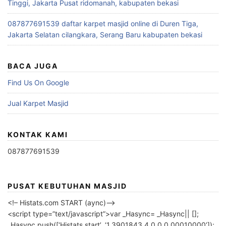
Tinggi, Jakarta Pusat ridomanah, kabupaten bekasi
087877691539 daftar karpet masjid online di Duren Tiga,
Jakarta Selatan cilangkara, Serang Baru kabupaten bekasi
BACA JUGA
Find Us On Google
Jual Karpet Masjid
KONTAK KAMI
087877691539
PUSAT KEBUTUHAN MASJID
<!– Histats.com START (aync)–>
<script type=”text/javascript”>var _Hasync= _Hasync|| [];
_Hasync.push([‘Histats.start’, ‘1,3901843,4,0,0,0,00010000’]);