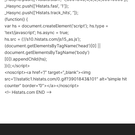
_Hasync.push([‘Histats.fasi’, ‘1’]);
_Hasync.push([‘Histats.track_hits’, ”]);
(function() {
var hs = document.createElement(‘script’); hs.type =
‘text/javascript’; hs.async = true;
hs.src = (‘//s10.histats.com/js15_as.js’);
(document.getElementsByTagName(‘head’)[0] ||
document.getElementsByTagName(‘body’)
[0]).appendChild(hs);
})();</script>
<noscript><a href=”/” target=”_blank”><img
src=”//sstatic1.histats.com/0.gif?3901843&101″ alt=”simple hit
counter” border=”0″></a></noscript>
<!– Histats.com END –>