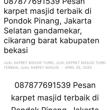
087877691539 Pesan
karpet masjid terbaik di
Pondok Pinang, Jakarta
Selatan gandamekar,
cikarang barat kabupaten
bekasi
JUAL KAPRET MASJID TURKI
,
JUAL KAPRET MASJID TURKI
TERBAIK
,
JUAL KARPET MASJID
·
APRIL 26, 2020
087877691539 Pesan
karpet masjid terbaik di