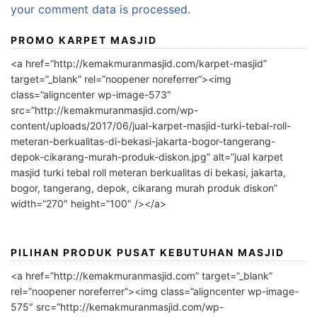
your comment data is processed.
PROMO KARPET MASJID
<a href=”http://kemakmuranmasjid.com/karpet-masjid”
target=”_blank” rel=”noopener noreferrer”><img
class=”aligncenter wp-image-573″
src=”http://kemakmuranmasjid.com/wp-
content/uploads/2017/06/jual-karpet-masjid-turki-tebal-roll-
meteran-berkualitas-di-bekasi-jakarta-bogor-tangerang-
depok-cikarang-murah-produk-diskon.jpg” alt=”jual karpet
masjid turki tebal roll meteran berkualitas di bekasi, jakarta,
bogor, tangerang, depok, cikarang murah produk diskon”
width=”270″ height=”100″ /></a>
PILIHAN PRODUK PUSAT KEBUTUHAN MASJID
<a href=”http://kemakmuranmasjid.com” target=”_blank”
rel=”noopener noreferrer”><img class=”aligncenter wp-image-
575″ src=”http://kemakmuranmasjid.com/wp-