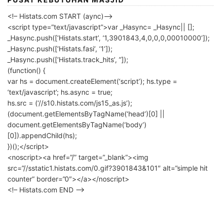
<!– Histats.com START (aync)–>
<script type=”text/javascript”>var _Hasync= _Hasync|| [];
_Hasync.push([‘Histats.start’, ‘1,3901843,4,0,0,0,00010000’]);
_Hasync.push([‘Histats.fasi’, ‘1’]);
_Hasync.push([‘Histats.track_hits’, ”]);
(function() {
var hs = document.createElement(‘script’); hs.type =
‘text/javascript’; hs.async = true;
hs.src = (‘//s10.histats.com/js15_as.js’);
(document.getElementsByTagName(‘head’)[0] ||
document.getElementsByTagName(‘body’)
[0]).appendChild(hs);
})();</script>
<noscript><a href=”/” target=”_blank”><img
src=”//sstatic1.histats.com/0.gif?3901843&101″ alt=”simple hit
counter” border=”0″></a></noscript>
<!– Histats.com END –>