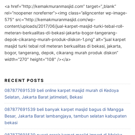
<a href=”http://kemakmuranmasjid.com” target=”_blank”
rel=”noopener noreferrer”><img class=”aligncenter wp-image-
575″ src=”http://kemakmuranmasjid.com/wp-
content/uploads/2017/06/jual-karpet-masjid-turki-tebal-roll-
meteran-berkualitas-di-bekasi-jakarta-bogor-tangerang-
depok-cikarang-murah-produk-diskon-1.png” alt=”jual karpet
masjid turki tebal roll meteran berkualitas di bekasi, jakarta,
bogor, tangerang, depok, cikarang murah produk diskon”
width=”270″ height=”108″ /></a>
RECENT POSTS
087877691539 beli online karpet masjid murah di Kedoya
Selatan, Jakarta Barat jatimelati, Bekasi
087877691539 beli banyak karpet masjid bagus di Mangga
Besar, Jakarta Barat lambangjaya, tambun selatan kabupaten
bekasi
087877691539 pusat grosir karpet masjid import di Malaka