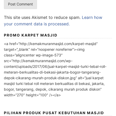
This site uses Akismet to reduce spam.
Learn how
your comment data is processed.
PROMO KARPET MASJID
<a href=”http://kemakmuranmasjid.com/karpet-masjid”
target=”_blank” rel=”noopener noreferrer”><img
class=”aligncenter wp-image-573″
src=”http://kemakmuranmasjid.com/wp-
content/uploads/2017/06/jual-karpet-masjid-turki-tebal-roll-
meteran-berkualitas-di-bekasi-jakarta-bogor-tangerang-
depok-cikarang-murah-produk-diskon.jpg” alt=”jual karpet
masjid turki tebal roll meteran berkualitas di bekasi, jakarta,
bogor, tangerang, depok, cikarang murah produk diskon”
width=”270″ height=”100″ /></a>
PILIHAN PRODUK PUSAT KEBUTUHAN MASJID