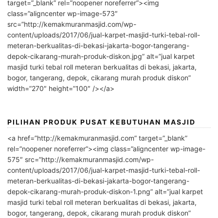
target=”_blank” rel=”noopener noreferrer”><img
class=”aligncenter wp-image-573″
src=”http://kemakmuranmasjid.com/wp-
content/uploads/2017/06/jual-karpet-masjid-turki-tebal-roll-
meteran-berkualitas-di-bekasi-jakarta-bogor-tangerang-
depok-cikarang-murah-produk-diskon.jpg” alt=”jual karpet
masjid turki tebal roll meteran berkualitas di bekasi, jakarta,
bogor, tangerang, depok, cikarang murah produk diskon”
width=”270″ height=”100″ /></a>
PILIHAN PRODUK PUSAT KEBUTUHAN MASJID
<a href=”http://kemakmuranmasjid.com” target=”_blank”
rel=”noopener noreferrer”><img class=”aligncenter wp-image-
575″ src=”http://kemakmuranmasjid.com/wp-
content/uploads/2017/06/jual-karpet-masjid-turki-tebal-roll-
meteran-berkualitas-di-bekasi-jakarta-bogor-tangerang-
depok-cikarang-murah-produk-diskon-1.png” alt=”jual karpet
masjid turki tebal roll meteran berkualitas di bekasi, jakarta,
bogor, tangerang, depok, cikarang murah produk diskon”