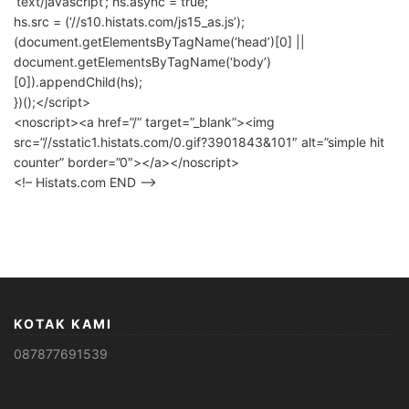
‘text/javascript’; hs.async = true;
hs.src = (‘//s10.histats.com/js15_as.js’);
(document.getElementsByTagName(‘head’)[0] ||
document.getElementsByTagName(‘body’)
[0]).appendChild(hs);
})();</script>
<noscript><a href=”/” target=”_blank”><img
src=”//sstatic1.histats.com/0.gif?3901843&101″ alt=”simple hit
counter” border=”0″></a></noscript>
<!– Histats.com END –>
KOTAK KAMI
087877691539