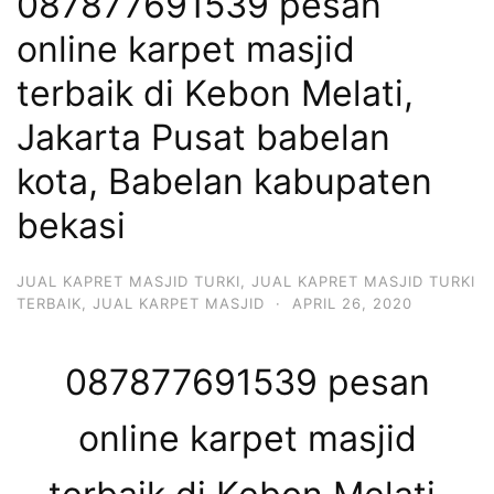
087877691539 pesan
online karpet masjid
terbaik di Kebon Melati,
Jakarta Pusat babelan
kota, Babelan kabupaten
bekasi
JUAL KAPRET MASJID TURKI
,
JUAL KAPRET MASJID TURKI
TERBAIK
,
JUAL KARPET MASJID
·
APRIL 26, 2020
087877691539 pesan
online karpet masjid