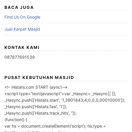
BACA JUGA
Find Us On Google
Jual Karpet Masjid
KONTAK KAMI
087877691539
PUSAT KEBUTUHAN MASJID
<!– Histats.com START (aync)–>
<script type=”text/javascript”>var _Hasync= _Hasync|| [];
_Hasync.push([‘Histats.start’, ‘1,3901843,4,0,0,0,00010000’]);
_Hasync.push([‘Histats.fasi’, ‘1’]);
_Hasync.push([‘Histats.track_hits’, ”]);
(function() {
var hs = document.createElement(‘script’); hs.type =