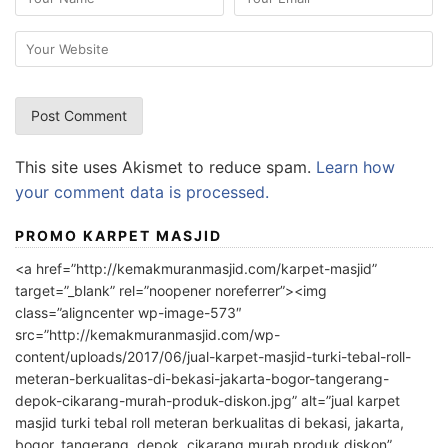
This site uses Akismet to reduce spam.
Learn how
your comment data is processed.
PROMO KARPET MASJID
<a href=”http://kemakmuranmasjid.com/karpet-masjid”
target=”_blank” rel=”noopener noreferrer”><img
class=”aligncenter wp-image-573″
src=”http://kemakmuranmasjid.com/wp-
content/uploads/2017/06/jual-karpet-masjid-turki-tebal-roll-
meteran-berkualitas-di-bekasi-jakarta-bogor-tangerang-
depok-cikarang-murah-produk-diskon.jpg” alt=”jual karpet
masjid turki tebal roll meteran berkualitas di bekasi, jakarta,
bogor, tangerang, depok, cikarang murah produk diskon”