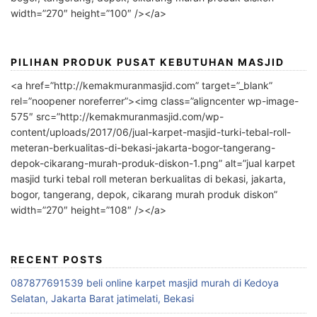
width=”270″ height=”100″ /></a>
PILIHAN PRODUK PUSAT KEBUTUHAN MASJID
<a href=”http://kemakmuranmasjid.com” target=”_blank”
rel=”noopener noreferrer”><img class=”aligncenter wp-image-
575″ src=”http://kemakmuranmasjid.com/wp-
content/uploads/2017/06/jual-karpet-masjid-turki-tebal-roll-
meteran-berkualitas-di-bekasi-jakarta-bogor-tangerang-
depok-cikarang-murah-produk-diskon-1.png” alt=”jual karpet
masjid turki tebal roll meteran berkualitas di bekasi, jakarta,
bogor, tangerang, depok, cikarang murah produk diskon”
width=”270″ height=”108″ /></a>
RECENT POSTS
087877691539 beli online karpet masjid murah di Kedoya
Selatan, Jakarta Barat jatimelati, Bekasi