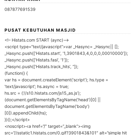
087877691539
PUSAT KEBUTUHAN MASJID
<!– Histats.com START (aync)–>
<script type=”text/javascript”>var _Hasync= _Hasync|| [];
_Hasync.push([‘Histats.start’, ‘1,3901843,4,0,0,0,00010000’]);
_Hasync.push([‘Histats.fasi’, ‘1’]);
_Hasync.push([‘Histats.track_hits’, ”]);
(function() {
var hs = document.createElement(‘script’); hs.type =
‘text/javascript’; hs.async = true;
hs.src = (‘//s10.histats.com/js15_as.js’);
(document.getElementsByTagName(‘head’)[0] ||
document.getElementsByTagName(‘body’)
[0]).appendChild(hs);
})();</script>
<noscript><a href=”/” target=”_blank”><img
src=”//sstatic1.histats.com/0.gif?3901843&101″ alt=”simple hit