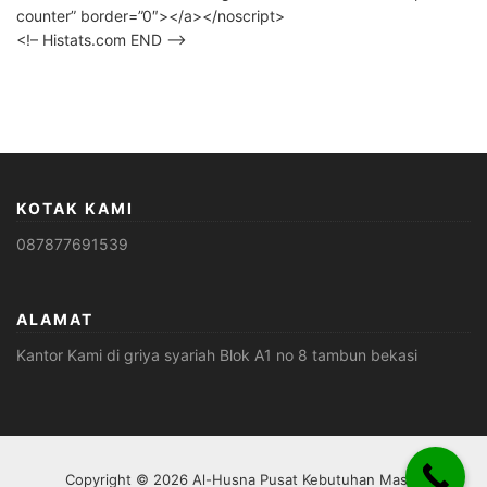
counter” border=”0″></a></noscript>
<!– Histats.com END –>
KOTAK KAMI
087877691539
ALAMAT
Kantor Kami di griya syariah Blok A1 no 8 tambun bekasi
Copyright © 2026 Al-Husna Pusat Kebutuhan Masjid