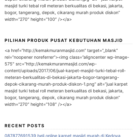
masjid turki tebal roll meteran berkualitas di bekasi, jakarta,
bogor, tangerang, depok, cikarang murah produk diskon”
width=”270″ height=”100″ /></a>
PILIHAN PRODUK PUSAT KEBUTUHAN MASJID
<a href=”http://kemakmuranmasjid.com” target=”_blank”
rel=”noopener noreferrer”><img class=”aligncenter wp-image-
575″ src=”http://kemakmuranmasjid.com/wp-
content/uploads/2017/06/jual-karpet-masjid-turki-tebal-roll-
meteran-berkualitas-di-bekasi-jakarta-bogor-tangerang-
depok-cikarang-murah-produk-diskon-1.png” alt=”jual karpet
masjid turki tebal roll meteran berkualitas di bekasi, jakarta,
bogor, tangerang, depok, cikarang murah produk diskon”
width=”270″ height=”108″ /></a>
RECENT POSTS
087877691539 beli online karpet masjid murah di Kedoya