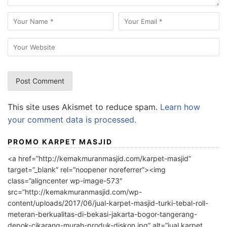
This site uses Akismet to reduce spam.
Learn how
your comment data is processed.
PROMO KARPET MASJID
<a href=”http://kemakmuranmasjid.com/karpet-masjid”
target=”_blank” rel=”noopener noreferrer”><img
class=”aligncenter wp-image-573″
src=”http://kemakmuranmasjid.com/wp-
content/uploads/2017/06/jual-karpet-masjid-turki-tebal-roll-
meteran-berkualitas-di-bekasi-jakarta-bogor-tangerang-
depok-cikarang-murah-produk-diskon.jpg” alt=”jual karpet