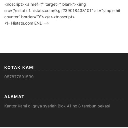
<noscript><a href=”/” target=”_blank”><img
src=”//sstatic1.histats.com/0.gif?3901843&101″ alt=”simple hit
counter” border=”0″></a></noscript>
<!– Histats.com END –>
KOTAK KAMI
087877691539
ALAMAT
Kantor Kami di griya syariah Blok A1 no 8 tambun bekasi