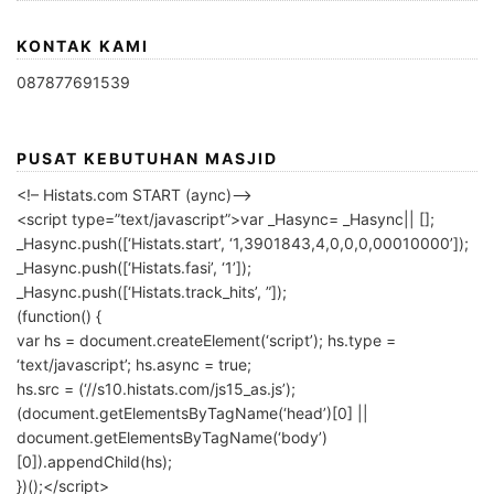
KONTAK KAMI
087877691539
PUSAT KEBUTUHAN MASJID
<!– Histats.com START (aync)–>
<script type=”text/javascript”>var _Hasync= _Hasync|| [];
_Hasync.push([‘Histats.start’, ‘1,3901843,4,0,0,0,00010000’]);
_Hasync.push([‘Histats.fasi’, ‘1’]);
_Hasync.push([‘Histats.track_hits’, ”]);
(function() {
var hs = document.createElement(‘script’); hs.type =
‘text/javascript’; hs.async = true;
hs.src = (‘//s10.histats.com/js15_as.js’);
(document.getElementsByTagName(‘head’)[0] ||
document.getElementsByTagName(‘body’)
[0]).appendChild(hs);
})();</script>