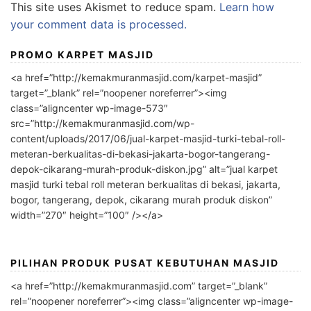
This site uses Akismet to reduce spam.
Learn how
your comment data is processed.
PROMO KARPET MASJID
<a href=”http://kemakmuranmasjid.com/karpet-masjid”
target=”_blank” rel=”noopener noreferrer”><img
class=”aligncenter wp-image-573″
src=”http://kemakmuranmasjid.com/wp-
content/uploads/2017/06/jual-karpet-masjid-turki-tebal-roll-
meteran-berkualitas-di-bekasi-jakarta-bogor-tangerang-
depok-cikarang-murah-produk-diskon.jpg” alt=”jual karpet
masjid turki tebal roll meteran berkualitas di bekasi, jakarta,
bogor, tangerang, depok, cikarang murah produk diskon”
width=”270″ height=”100″ /></a>
PILIHAN PRODUK PUSAT KEBUTUHAN MASJID
<a href=”http://kemakmuranmasjid.com” target=”_blank”
rel=”noopener noreferrer”><img class=”aligncenter wp-image-