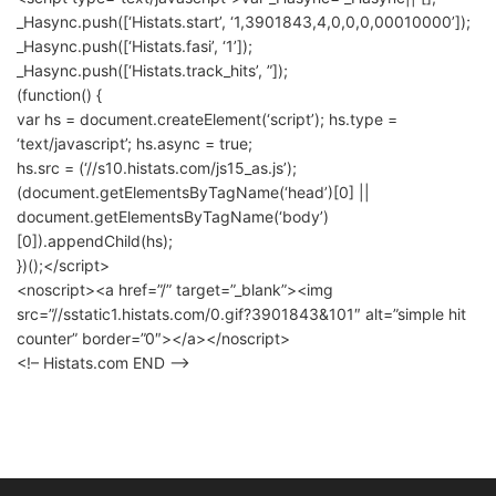
_Hasync.push([‘Histats.start’, ‘1,3901843,4,0,0,0,00010000’]);
_Hasync.push([‘Histats.fasi’, ‘1’]);
_Hasync.push([‘Histats.track_hits’, ”]);
(function() {
var hs = document.createElement(‘script’); hs.type =
‘text/javascript’; hs.async = true;
hs.src = (‘//s10.histats.com/js15_as.js’);
(document.getElementsByTagName(‘head’)[0] ||
document.getElementsByTagName(‘body’)
[0]).appendChild(hs);
})();</script>
<noscript><a href=”/” target=”_blank”><img
src=”//sstatic1.histats.com/0.gif?3901843&101″ alt=”simple hit
counter” border=”0″></a></noscript>
<!– Histats.com END –>