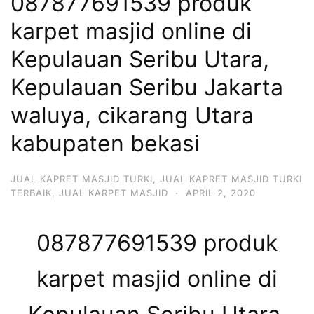
087877691539 produk
karpet masjid online di
Kepulauan Seribu Utara,
Kepulauan Seribu Jakarta
waluya, cikarang Utara
kabupaten bekasi
JUAL KAPRET MASJID TURKI
,
JUAL KAPRET MASJID TURKI
TERBAIK
,
JUAL KARPET MASJID
·
APRIL 2, 2020
087877691539 produk
karpet masjid online di