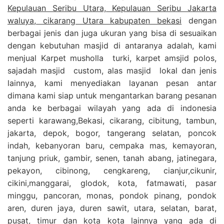
Kepulauan Seribu Utara, Kepulauan Seribu Jakarta
waluya, cikarang Utara kabupaten bekasi
dengan
berbagai jenis dan juga ukuran yang bisa di sesuaikan
dengan kebutuhan masjid di antaranya adalah, kami
menjual Karpet musholla turki, karpet amsjid polos,
sajadah masjid custom, alas masjid lokal dan jenis
lainnya, kami menyediakan layanan pesan antar
dimana kami siap untuk mengantarkan barang pesanan
anda ke berbagai wilayah yang ada di indonesia
seperti karawang,Bekasi, cikarang, cibitung, tambun,
jakarta, depok, bogor, tangerang selatan, poncok
indah, kebanyoran baru, cempaka mas, kemayoran,
tanjung priuk, gambir, senen, tanah abang, jatinegara,
pekayon, cibinong, cengkareng, cianjur,cikunir,
cikini,manggarai, glodok, kota, fatmawati, pasar
minggu, pancoran, monas, pondok pinang, pondok
aren, duren jaya, duren sawit, utara, selatan, barat,
pusat, timur dan kota kota lainnya yang ada di