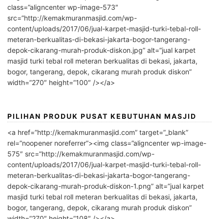
class=”aligncenter wp-image-573″
src=”http://kemakmuranmasjid.com/wp-
content/uploads/2017/06/jual-karpet-masjid-turki-tebal-roll-
meteran-berkualitas-di-bekasi-jakarta-bogor-tangerang-
depok-cikarang-murah-produk-diskon.jpg” alt=”jual karpet
masjid turki tebal roll meteran berkualitas di bekasi, jakarta,
bogor, tangerang, depok, cikarang murah produk diskon”
width=”270″ height=”100″ /></a>
PILIHAN PRODUK PUSAT KEBUTUHAN MASJID
<a href=”http://kemakmuranmasjid.com” target=”_blank”
rel=”noopener noreferrer”><img class=”aligncenter wp-image-
575″ src=”http://kemakmuranmasjid.com/wp-
content/uploads/2017/06/jual-karpet-masjid-turki-tebal-roll-
meteran-berkualitas-di-bekasi-jakarta-bogor-tangerang-
depok-cikarang-murah-produk-diskon-1.png” alt=”jual karpet
masjid turki tebal roll meteran berkualitas di bekasi, jakarta,
bogor, tangerang, depok, cikarang murah produk diskon”
width=”270″ height=”108″ /></a>