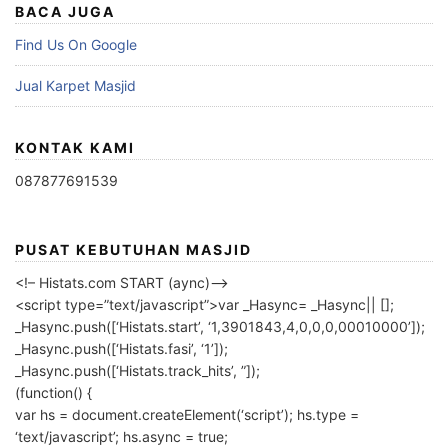
BACA JUGA
Find Us On Google
Jual Karpet Masjid
KONTAK KAMI
087877691539
PUSAT KEBUTUHAN MASJID
<!– Histats.com START (aync)–>
<script type=”text/javascript”>var _Hasync= _Hasync|| [];
_Hasync.push([‘Histats.start’, ‘1,3901843,4,0,0,0,00010000’]);
_Hasync.push([‘Histats.fasi’, ‘1’]);
_Hasync.push([‘Histats.track_hits’, ”]);
(function() {
var hs = document.createElement(‘script’); hs.type =
‘text/javascript’; hs.async = true;