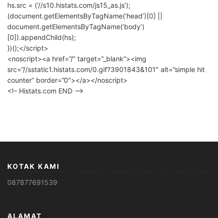
hs.src = (‘//s10.histats.com/js15_as.js’);
(document.getElementsByTagName(‘head’)[0] ||
document.getElementsByTagName(‘body’)
[0]).appendChild(hs);
})();</script>
<noscript><a href=”/” target=”_blank”><img
src=”//sstatic1.histats.com/0.gif?3901843&101″ alt=”simple hit
counter” border=”0″></a></noscript>
<!– Histats.com END –>
KOTAK KAMI
087877691539
ALAMAT