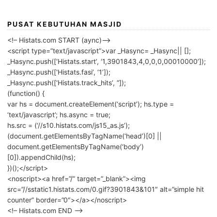
PUSAT KEBUTUHAN MASJID
<!– Histats.com START (aync)–>
<script type=”text/javascript”>var _Hasync= _Hasync|| [];
_Hasync.push([‘Histats.start’, ‘1,3901843,4,0,0,0,00010000’]);
_Hasync.push([‘Histats.fasi’, ‘1’]);
_Hasync.push([‘Histats.track_hits’, ”]);
(function() {
var hs = document.createElement(‘script’); hs.type =
‘text/javascript’; hs.async = true;
hs.src = (‘//s10.histats.com/js15_as.js’);
(document.getElementsByTagName(‘head’)[0] ||
document.getElementsByTagName(‘body’)
[0]).appendChild(hs);
})();</script>
<noscript><a href=”/” target=”_blank”><img
src=”//sstatic1.histats.com/0.gif?3901843&101″ alt=”simple hit
counter” border=”0″></a></noscript>
<!– Histats.com END –>