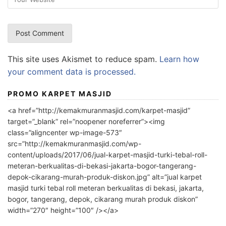
This site uses Akismet to reduce spam.
Learn how
your comment data is processed.
PROMO KARPET MASJID
<a href=”http://kemakmuranmasjid.com/karpet-masjid”
target=”_blank” rel=”noopener noreferrer”><img
class=”aligncenter wp-image-573″
src=”http://kemakmuranmasjid.com/wp-
content/uploads/2017/06/jual-karpet-masjid-turki-tebal-roll-
meteran-berkualitas-di-bekasi-jakarta-bogor-tangerang-
depok-cikarang-murah-produk-diskon.jpg” alt=”jual karpet
masjid turki tebal roll meteran berkualitas di bekasi, jakarta,
bogor, tangerang, depok, cikarang murah produk diskon”
width=”270″ height=”100″ /></a>