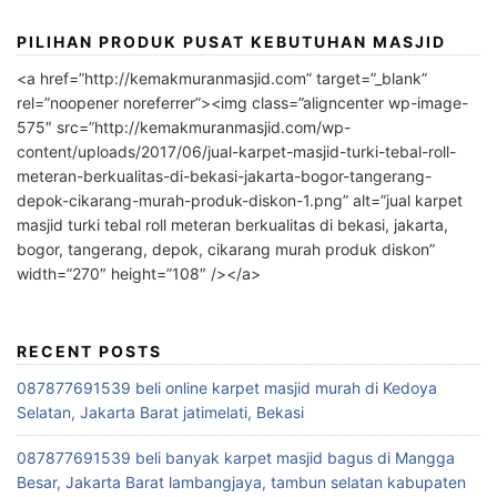
PILIHAN PRODUK PUSAT KEBUTUHAN MASJID
<a href=”http://kemakmuranmasjid.com” target=”_blank”
rel=”noopener noreferrer”><img class=”aligncenter wp-image-
575″ src=”http://kemakmuranmasjid.com/wp-
content/uploads/2017/06/jual-karpet-masjid-turki-tebal-roll-
meteran-berkualitas-di-bekasi-jakarta-bogor-tangerang-
depok-cikarang-murah-produk-diskon-1.png” alt=”jual karpet
masjid turki tebal roll meteran berkualitas di bekasi, jakarta,
bogor, tangerang, depok, cikarang murah produk diskon”
width=”270″ height=”108″ /></a>
RECENT POSTS
087877691539 beli online karpet masjid murah di Kedoya
Selatan, Jakarta Barat jatimelati, Bekasi
087877691539 beli banyak karpet masjid bagus di Mangga
Besar, Jakarta Barat lambangjaya, tambun selatan kabupaten