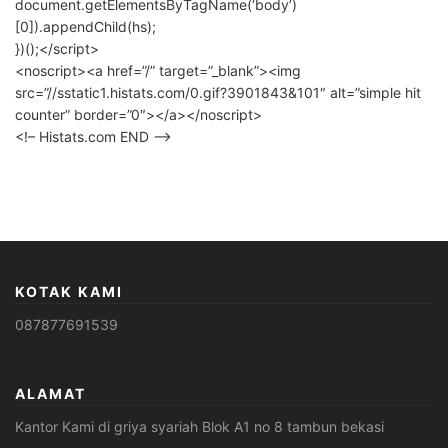
document.getElementsByTagName(‘body’)
[0]).appendChild(hs);
})();</script>
<noscript><a href=”/” target=”_blank”><img
src=”//sstatic1.histats.com/0.gif?3901843&101″ alt=”simple hit
counter” border=”0″></a></noscript>
<!– Histats.com END –>
KOTAK KAMI
087877691539
ALAMAT
Kantor Kami di griya syariah Blok A1 no 8 tambun bekasi