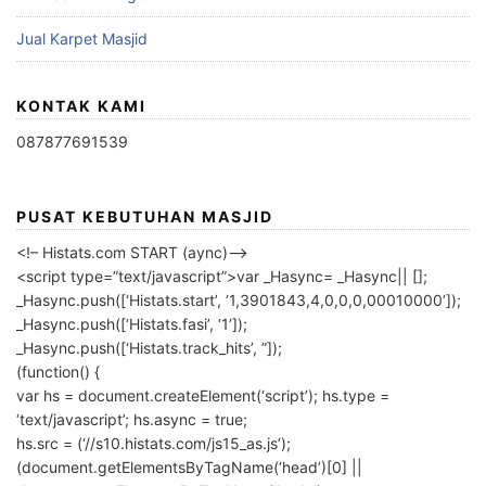
Jual Karpet Masjid
KONTAK KAMI
087877691539
PUSAT KEBUTUHAN MASJID
<!– Histats.com START (aync)–>
<script type=”text/javascript”>var _Hasync= _Hasync|| [];
_Hasync.push([‘Histats.start’, ‘1,3901843,4,0,0,0,00010000’]);
_Hasync.push([‘Histats.fasi’, ‘1’]);
_Hasync.push([‘Histats.track_hits’, ”]);
(function() {
var hs = document.createElement(‘script’); hs.type =
‘text/javascript’; hs.async = true;
hs.src = (‘//s10.histats.com/js15_as.js’);
(document.getElementsByTagName(‘head’)[0] ||