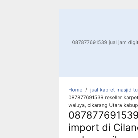
Skip
to
content
087877691539 jual jam digita
Home
jual kapret masjid tu
087877691539 reseller karpet
waluya, cikarang Utara kabup
087877691539 
import di Cila