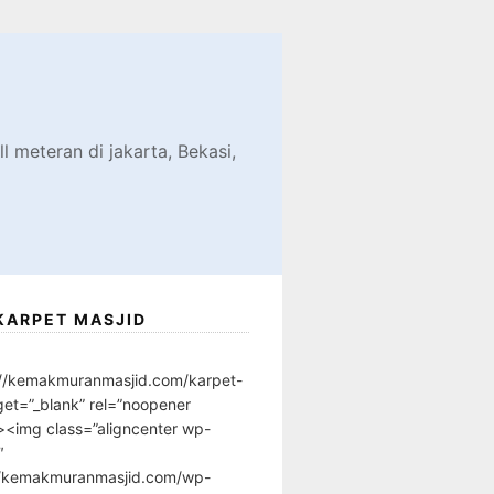
d
l meteran di jakarta, Bekasi,
KARPET MASJID
://kemakmuranmasjid.com/karpet-
get=”_blank” rel=”noopener
”><img class=”aligncenter wp-
″
//kemakmuranmasjid.com/wp-