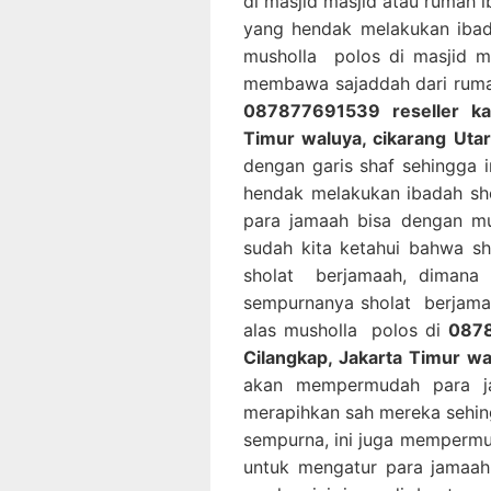
di masjid masjid atau rumah
yang hendak melakukan iba
musholla polos di masjid m
membawa sajaddah dari rumah
087877691539 reseller kar
Timur waluya, cikarang Uta
dengan garis shaf sehingga
hendak melakukan ibadah sho
para jamaah bisa dengan mu
sudah kita ketahui bahwa s
sholat berjamaah, dimana 
sempurnanya sholat berjama
alas musholla polos di
0878
Cilangkap, Jakarta Timur wa
akan mempermudah para ja
merapihkan sah mereka sehin
sempurna, ini juga memperm
untuk mengatur para jamaah