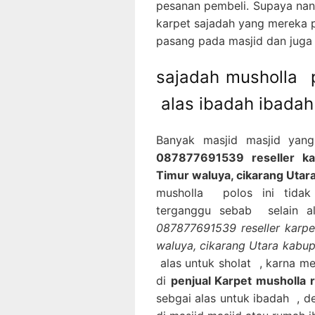
pesanan pembeli. Supaya nan
karpet sajadah yang mereka p
pasang pada masjid dan juga
sajadah musholla 
alas ibadah ibadah
Banyak masjid masjid yan
087877691539 reseller kar
Timur waluya, cikarang Utar
musholla polos ini tidak
terganggu sebab selain a
087877691539 reseller karpe
waluya, cikarang Utara kab
alas untuk sholat , karna m
di
penjual Karpet musholla r
sebgai alas untuk ibadah , 