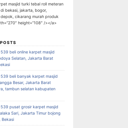
rpet masjid turki tebal roll meteran
 di bekasi, jakarta, bogor,
 depok, cikarang murah produk
dth=”270″ height=”108″ /></a>
 POSTS
39 beli online karpet masjid
edoya Selatan, Jakarta Barat
Bekasi
39 beli banyak karpet masjid
angga Besar, Jakarta Barat
a, tambun selatan kabupaten
39 pusat grosir karpet masjid
alaka Sari, Jakarta Timur bojong
 Bekasi