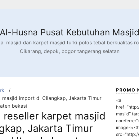
Al-Husna Pusat Kebutuhan Masji
l masjid dan karpet masjid turki polos tebal berkualitas rol
Cikarang, depok, bogor tangerang selatan
rki
PROMO 
 masjid import di Cilangkap, Jakarta Timur
<a
aten bekasi
href=”http
reseller karpet masjid
masjid” tar
noreferrer
ngkap, Jakarta Timur
image-573
src=”http: