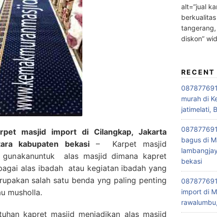
alt=”jual ka
berkualitas
tangerang,
diskon” wi
RECENT
0878776915
murah di K
jatimelati, 
0878776915
pet masjid import di Cilangkap, Jakarta
bagus di M
tara kabupaten bekasi
– Karpet masjid
lambangjay
 gunakanuntuk alas masjid dimana kapret
bekasi
ebagai alas ibadah atau kegiatan ibadah yang
merupakan salah satu benda yng paling penting
0878776915
au musholla.
import di M
rawalumbu,
uhan kapret masjid menjadikan alas masjid