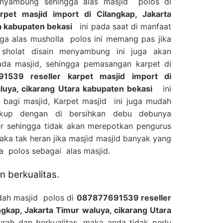
enyambung sehingga alas masjid polos di
pet masjid import di Cilangkap, Jakarta
a kabupaten bekasi
ini pada saat di manfaat
ga alas musholla polos ini memang pas jika
sholat disain menyambung ini juga akan
da masjid, sehingga pemasangan karpet di
1539 reseller karpet masjid import di
luya, cikarang Utara kabupaten bekasi
ini
bagi masjid, Karpet masjid ini juga mudah
ukup dengan di bersihkan debu debunya
 sehingga tidak akan merepotkan pengurus
aka tak heran jika masjid masjid banyak yang
 polos sebagai alas masjid.
 berkualitas.
adah masjid polos di
087877691539 reseller
ngkap, Jakarta Timur waluya, cikarang Utara
h dan berkualitas, maka anda tidak perlu