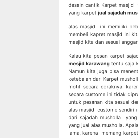
desain cantik Karpet masjid 
yang karpet
jual sajadah mus
alas masjid ini memiliki be
membeli kapret masjid ini k
masjid kita dan sesuai anggar
Kalau kita pesan karpet saj
mesjid karawang
tentu saja 
Namun kita juga bisa menen
ketebalan dari Karpet musholl
motif secara coraknya. kar
secara custome ini tidak dip
untuk pesanan kita sesuai de
alas masjid custome sendiri
dari sajadah musholla yang
yang jual alas musholla. Apa
lama, karena memang karpet