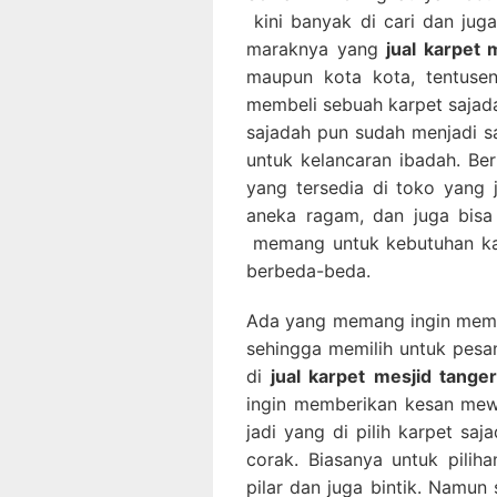
kini banyak di cari dan ju
maraknya yang
jual karpet
maupun kota kota, tentusen
membeli sebuah karpet sajada
sajadah pun sudah menjadi sa
untuk kelancaran ibadah. Be
yang tersedia di toko yang
aneka ragam, dan juga bisa
memang untuk kebutuhan kar
berbeda-beda.
Ada yang memang ingin memb
sehingga memilih untuk pes
di
jual karpet mesjid tange
ingin memberikan kesan mew
jadi yang di pilih karpet sa
corak. Biasanya untuk piliha
pilar dan juga bintik. Namun