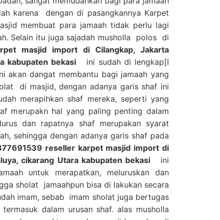
 ibadah, sangat memudahkan bagi para jamaah
dah karena dengan di pasangkannya Karpet
asjid membuat para jamaah tidak perlu lagi
. Selain itu juga sajadah musholla polos di
pet masjid import di Cilangkap, Jakarta
ra kabupaten bekasi
ini sudah di lengkap[I
 ini akan dangat membantu bagi jamaah yang
lat di masjid, dengan adanya garis shaf ini
dah merapihkan shaf mereka, seperti yang
haf merupakn hal yang paling penting dalam
lurus dan rapatnya shaf merupakan syarat
ah, sehingga dengan adanya garis shaf pada
77691539 reseller karpet masjid import di
luya, cikarang Utara kabupaten bekasi
ini
maah untuk merapatkan, meluruskan dan
gga sholat jamaahpun bisa di lakukan secara
udah imam, sebab imam sholat juga bertugas
 termasuk dalam urusan shaf. alas musholla