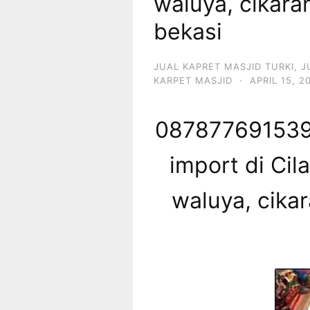
waluya, cikar
bekasi
JUAL KAPRET MASJID TURKI
,
J
KARPET MASJID
·
APRIL 15, 2
087877691539 
import di Cil
waluya, cika