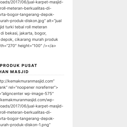
loads/2017/06/jual-karpet-masjid-
-roll-meteran-berkualitas-di-
arta-bogor-tangerang-depok-
urah-produk-diskon.jpg” alt=”jual
id turki tebal roll meteran
 di bekasi, jakarta, bogor,
 depok, cikarang murah produk
dth=”270″ height=”100″ /></a>
 PRODUK PUSAT
HAN MASJID
ttp://kemakmuranmasjid.com”
ank” rel=”noopener noreferrer”>
=”aligncenter wp-image-575″
//kemakmuranmasjid.com/wp-
loads/2017/06/jual-karpet-masjid-
-roll-meteran-berkualitas-di-
arta-bogor-tangerang-depok-
urah-produk-diskon-1.png”