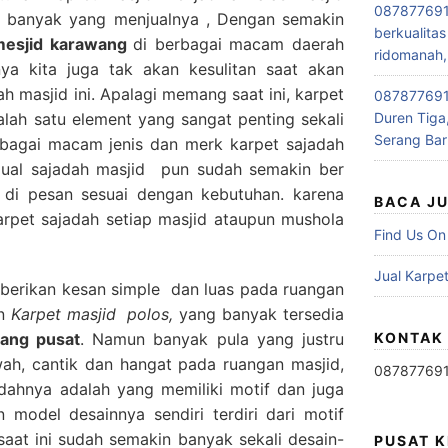
087877691
ga banyak yang menjualnya , Dengan semakin
berkualitas
 mesjid karawang
di berbagai macam daerah
ridomanah,
ya kita juga tak akan kesulitan saat akan
h masjid ini. Apalagi memang saat ini, karpet
0878776915
lah satu element yang sangat penting sekali
Duren Tiga,
Serang Bar
rbagai macam jenis dan merk karpet sajadah
 jual sajadah masjid pun sudah semakin ber
 di pesan sesuai dengan kebutuhan. karena
BACA J
pet sajadah setiap masjid ataupun mushola
Find Us On
Jual Karpet
erikan kesan simple dan luas pada ruangan
an
Karpet masjid polos,
yang banyak tersedia
rang pusat
. Namun banyak pula yang justru
KONTAK
ah, cantik dan hangat pada ruangan masjid,
08787769
jadahnya adalah yang memiliki motif dan juga
n model desainnya sendiri terdiri dari motif
 saat ini sudah semakin banyak sekali desain-
PUSAT 