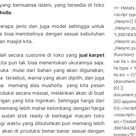
yang bernuansa islami, yang tersedia di toko
<!– Histat
holla.
<script ty
_Hasync|| [
berapa jenis dan juga model sehingga untuk
_Hasync.pus
ita bisa membelinya dengan sesuai kebutuhan
‘1,3901843
an masjid kita.
_Hasync.push
_Hasync.push
(function() 
adah secara custome di toko yang
jual karpet
var hs = do
kita pun tak bisa menentukan ukurannya saja.
hs.type = ‘
tuka mulai dari bahan yang akan digunakan,
hs.src = (‘/
a tersebut, warna yang akan dipilih, dan juga
(document
ena memang alas musholla yang kita pesan
[0] ||
roduksi secara massal, melainkan akan di buat
document.
ngan yang kita inginkan. Sehingga harga dari
[0]).append
 memang lebih mahal ketimbang dengan harga
})();</scrip
<noscript>
 sudah stok ready di berbagai macam toko
src=”//ssta
lagi waktu yang dibutuhkan pun memang lebih
3901843&10
 akan di
produksi
benar-benar sesuai dengan
border=”0″