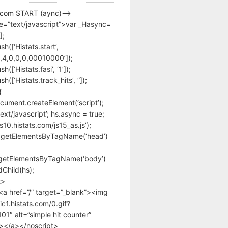
s.com START (aync)–>
pe=”text/javascript”>var _Hasync=
];
h([‘Histats.start’,
,4,0,0,0,00010000’]);
([‘Histats.fasi’, ‘1’]);
([‘Histats.track_hits’, ”]);
{
cument.createElement(‘script’);
text/javascript’; hs.async = true;
/s10.histats.com/js15_as.js’);
.getElementsByTagName(‘head’)
getElementsByTagName(‘body’)
Child(hs);
t>
<a href=”/” target=”_blank”><img
tic1.histats.com/0.gif?
1″ alt=”simple hit counter”
></a></noscript>