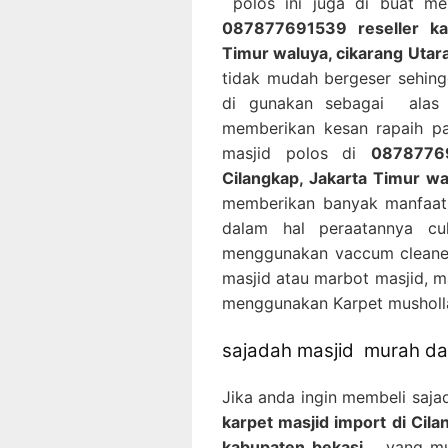
polos ini juga di buat m
087877691539 reseller kar
Timur waluya, cikarang Utar
tidak mudah bergeser sehing
di gunakan sebagai alas 
memberikan kesan rapaih pa
masjid polos di
08787769
Cilangkap, Jakarta Timur wa
memberikan banyak manfaat 
dalam hal peraatannya c
menggunakan vaccum cleaner
masjid atau marbot masjid, m
menggunakan Karpet musholla
sajadah masjid murah dan
Jika anda ingin membeli saj
karpet masjid import di Cila
kabupaten bekasi
yang mura