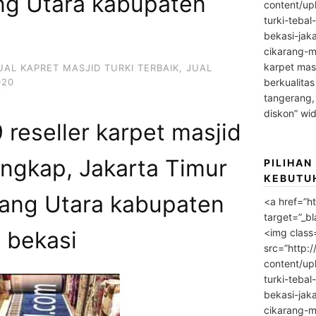
ang Utara kabupaten
content/up
turki-tebal
bekasi-jak
cikarang-m
karpet masj
UAL KAPRET MASJID TURKI TERBAIK
,
JUAL
020
berkualitas
tangerang,
diskon” wi
reseller karpet masjid
angkap, Jakarta Timur
PILIHAN
KEBUTU
rang Utara kabupaten
<a href=”h
target=”_bl
<img class
bekasi
src=”http:
content/up
turki-tebal
bekasi-jak
cikarang-m