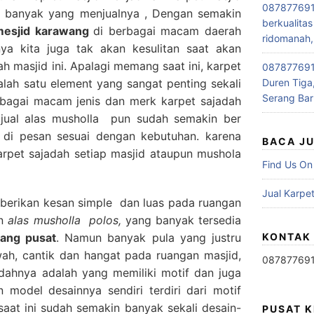
087877691
ga banyak yang menjualnya , Dengan semakin
berkualitas
 mesjid karawang
di berbagai macam daerah
ridomanah,
ya kita juga tak akan kesulitan saat akan
h masjid ini. Apalagi memang saat ini, karpet
0878776915
lah satu element yang sangat penting sekali
Duren Tiga,
Serang Bar
rbagai macam jenis dan merk karpet sajadah
 jual alas musholla pun sudah semakin ber
 di pesan sesuai dengan kebutuhan. karena
BACA J
pet sajadah setiap masjid ataupun mushola
Find Us On
Jual Karpet
erikan kesan simple dan luas pada ruangan
an
alas musholla polos,
yang banyak tersedia
rang pusat
. Namun banyak pula yang justru
KONTAK
ah, cantik dan hangat pada ruangan masjid,
08787769
jadahnya adalah yang memiliki motif dan juga
n model desainnya sendiri terdiri dari motif
 saat ini sudah semakin banyak sekali desain-
PUSAT 