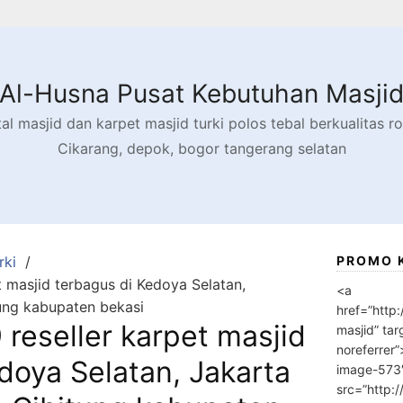
Al-Husna Pusat Kebutuhan Masji
l masjid dan karpet masjid turki polos tebal berkualitas rol
Cikarang, depok, bogor tangerang selatan
rki
PROMO 
 masjid terbagus di Kedoya Selatan,
<a
tung kabupaten bekasi
href=”http
reseller karpet masjid
masjid” tar
noreferrer
doya Selatan, Jakarta
image-573
src=”http: