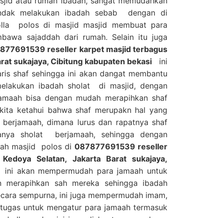
asjid atau rumah ibadah, sangat memudahkan
ndak melakukan ibadah sebab dengan di
lla polos di masjid masjid membuat para
mbawa sajaddah dari rumah. Selain itu juga
877691539 reseller karpet masjid terbagus
arat sukajaya, Cibitung kabupaten bekasi
ini
aris shaf sehingga ini akan dangat membantu
elakukan ibadah sholat di masjid, dengan
 jamaah bisa dengan mudah merapihkan shaf
 kita ketahui bahwa shaf merupakn hal yang
 berjamaah, dimana lurus dan rapatnya shaf
anya sholat berjamaah, sehingga dengan
dah masjid polos di
087877691539 reseller
 Kedoya Selatan, Jakarta Barat sukajaya,
ni akan mempermudah para jamaah untuk
n merapihkan sah mereka sehingga ibadah
ecara sempurna, ini juga mempermudah imam,
rtugas untuk mengatur para jamaah termasuk