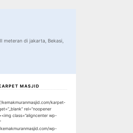
d
l meteran di jakarta, Bekasi,
KARPET MASJID
://kemakmuranmasjid.com/karpet-
get=”_blank” rel=”noopener
”><img class=”aligncenter wp-
″
//kemakmuranmasjid.com/wp-