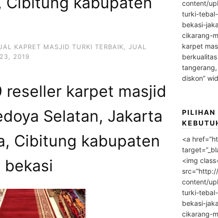
, Cibitung kabupaten
content/up
turki-tebal
bekasi-jak
cikarang-m
karpet masj
UAL KAPRET MASJID TURKI TERBAIK
,
JUAL
23, 2019
berkualitas
tangerang,
diskon” wi
reseller karpet masjid
edoya Selatan, Jakarta
PILIHAN
KEBUTU
a, Cibitung kabupaten
<a href=”h
target=”_bl
<img class
bekasi
src=”http:
content/up
turki-tebal
bekasi-jak
cikarang-m