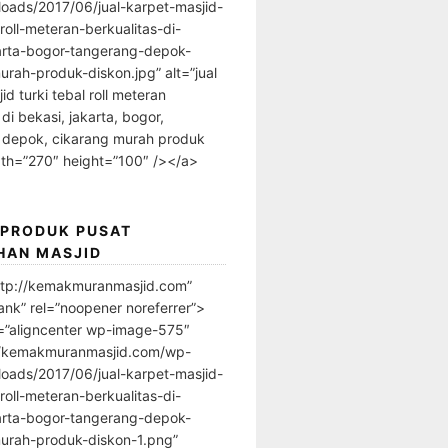
loads/2017/06/jual-karpet-masjid-
-roll-meteran-berkualitas-di-
arta-bogor-tangerang-depok-
urah-produk-diskon.jpg” alt=”jual
id turki tebal roll meteran
 di bekasi, jakarta, bogor,
 depok, cikarang murah produk
dth=”270″ height=”100″ /></a>
 PRODUK PUSAT
HAN MASJID
ttp://kemakmuranmasjid.com”
ank” rel=”noopener noreferrer”>
=”aligncenter wp-image-575″
//kemakmuranmasjid.com/wp-
loads/2017/06/jual-karpet-masjid-
-roll-meteran-berkualitas-di-
arta-bogor-tangerang-depok-
urah-produk-diskon-1.png”