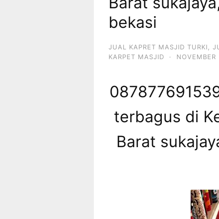
Barat sukajaya
bekasi
JUAL KAPRET MASJID TURKI
,
J
KARPET MASJID
·
NOVEMBER 
087877691539 
terbagus di K
Barat sukajay