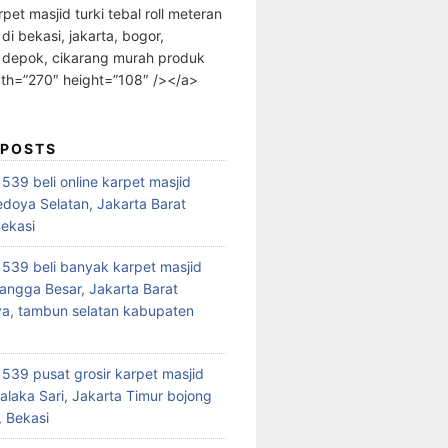
rpet masjid turki tebal roll meteran
 di bekasi, jakarta, bogor,
 depok, cikarang murah produk
dth=”270″ height=”108″ /></a>
 POSTS
39 beli online karpet masjid
edoya Selatan, Jakarta Barat
Bekasi
39 beli banyak karpet masjid
angga Besar, Jakarta Barat
a, tambun selatan kabupaten
39 pusat grosir karpet masjid
alaka Sari, Jakarta Timur bojong
 Bekasi