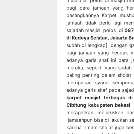
musholla polos di masjid m
bagi para jamaah yang he
pasangkannya Karpet musho
jamaah tidak perlu lagi me
sajadah masjid polos di
087
di Kedoya Selatan, Jakarta B
sudah di lengkap[I dengan g
bagi jamaah yang hendak m
adanya garis shaf ini para
mereka, seperti yang sudah
paling penting dalam sholat
merupakan syarat sempurn
adanya garis shaf pada saja
karpet masjid terbagus di
Cibitung kabupaten bekasi
i
merapatkan, meluruskan da
jamaahpun bisa di lakukan s
karena imam sholat juga be