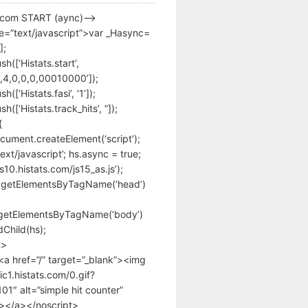
s.com START (aync)–>
pe=”text/javascript”>var _Hasync=
];
h([‘Histats.start’,
,4,0,0,0,00010000’]);
([‘Histats.fasi’, ‘1’]);
([‘Histats.track_hits’, ”]);
{
cument.createElement(‘script’);
text/javascript’; hs.async = true;
/s10.histats.com/js15_as.js’);
.getElementsByTagName(‘head’)
getElementsByTagName(‘body’)
Child(hs);
t>
<a href=”/” target=”_blank”><img
tic1.histats.com/0.gif?
1″ alt=”simple hit counter”
></a></noscript>