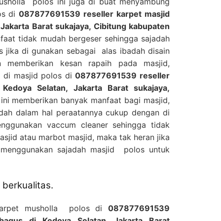
musholla polos ini juga di buat menyambung
os di
087877691539 reseller karpet masjid
 Jakarta Barat sukajaya, Cibitung kabupaten
faat tidak mudah bergeser sehingga sajadah
 jika di gunakan sebagai alas ibadah disain
 memberikan kesan rapaih pada masjid,
 di masjid polos di
087877691539 reseller
 Kedoya Selatan, Jakarta Barat sukajaya,
ni memberikan banyak manfaat bagi masjid,
udah dalam hal peraatannya cukup dengan di
nggunakan vaccum cleaner sehingga tidak
jid atau marbot masjid, maka tak heran jika
 menggunakan sajadah masjid polos untuk
berkualitas.
Karpet musholla polos di
087877691539
rbagus di Kedoya Selatan, Jakarta Barat