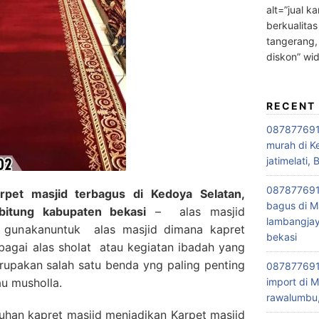
alt=”jual ka
berkualitas
tangerang,
diskon” wi
RECENT
0878776915
murah di K
jatimelati, 
0878776915
rpet masjid terbagus di Kedoya Selatan,
bagus di M
ibitung kabupaten bekasi
– alas masjid
lambangjay
 gunakanuntuk alas masjid dimana kapret
bekasi
ebagai alas sholat atau kegiatan ibadah yang
merupakan salah satu benda yng paling penting
0878776915
au musholla.
import di M
rawalumbu,
han kapret masjid menjadikan Karpet masjid