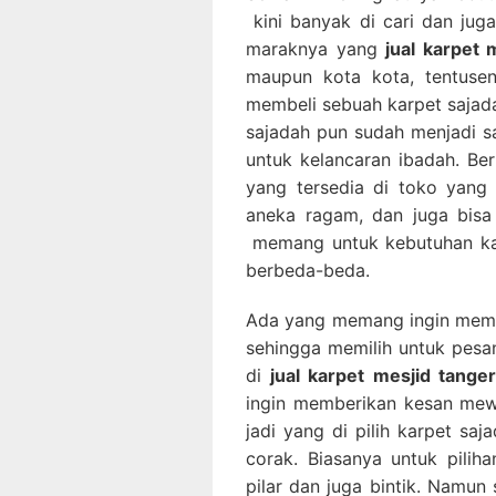
kini banyak di cari dan ju
maraknya yang
jual karpet
maupun kota kota, tentusen
membeli sebuah karpet sajada
sajadah pun sudah menjadi sa
untuk kelancaran ibadah. Be
yang tersedia di toko yang
aneka ragam, dan juga bisa
memang untuk kebutuhan kar
berbeda-beda.
Ada yang memang ingin memb
sehingga memilih untuk pes
di
jual karpet mesjid tange
ingin memberikan kesan mew
jadi yang di pilih karpet sa
corak. Biasanya untuk piliha
pilar dan juga bintik. Namun