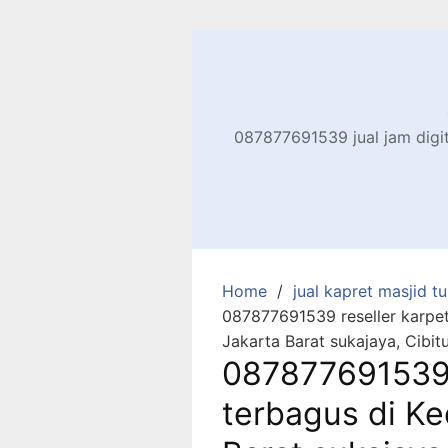
Skip
to
content
087877691539 jual jam digita
Home
jual kapret masjid tu
087877691539 reseller karpet
Jakarta Barat sukajaya, Cibi
087877691539 
terbagus di Ke