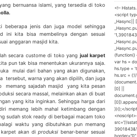
yang bernuansa islami, yang tersedia di toko
<!– Histat
olla.
<script ty
_Hasync|| [
ki beberapa jenis dan juga model sehingga
_Hasync.pus
d ini kita bisa membelinya dengan sesuai
‘1,3901843
uai anggaran masjid kita.
_Hasync.push
_Hasync.push
(function() 
adah secara custome di toko yang
jual karpet
var hs = do
kita pun tak bisa menentukan ukurannya saja.
hs.type = ‘
tuka mulai dari bahan yang akan digunakan,
hs.src = (‘/
a tersebut, warna yang akan dipilih, dan juga
(document
ab memang sajadah masjid yang kita pesan
[0] ||
roduksi secara massal, melainkan akan di buat
document.
ngan yang kita inginkan. Sehingga harga dari
[0]).append
diri memang lebih mahal ketimbang dengan
})();</scrip
<noscript>
ang sudah stok ready di berbagai macam toko
src=”//ssta
Apalagi waktu yang dibutuhkan pun memang
3901843&10
 karpet akan di
produksi
benar-benar sesuai
border=”0″