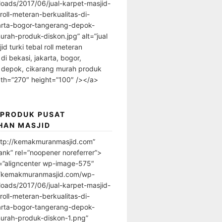
loads/2017/06/jual-karpet-masjid-
-roll-meteran-berkualitas-di-
arta-bogor-tangerang-depok-
urah-produk-diskon.jpg” alt=”jual
id turki tebal roll meteran
 di bekasi, jakarta, bogor,
 depok, cikarang murah produk
dth=”270″ height=”100″ /></a>
 PRODUK PUSAT
HAN MASJID
ttp://kemakmuranmasjid.com”
ank” rel=”noopener noreferrer”>
=”aligncenter wp-image-575″
//kemakmuranmasjid.com/wp-
loads/2017/06/jual-karpet-masjid-
-roll-meteran-berkualitas-di-
arta-bogor-tangerang-depok-
urah-produk-diskon-1.png”