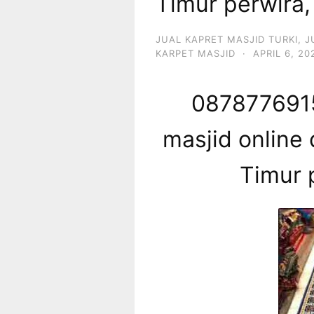
Timur perwira,
JUAL KAPRET MASJID TURKI
,
J
KARPET MASJID
·
APRIL 6, 20
0878776915
masjid online 
Timur 