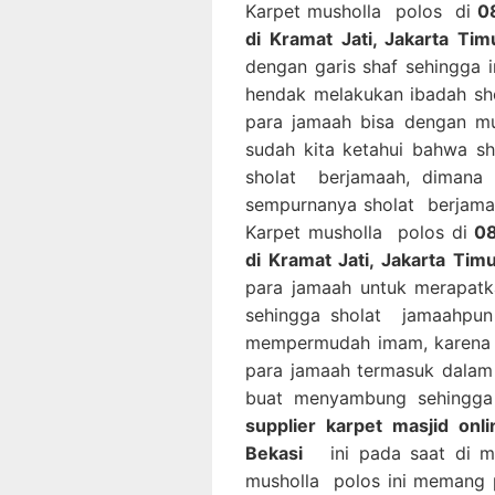
Karpet musholla polos di
0
di Kramat Jati, Jakarta Tim
dengan garis shaf sehingga
hendak melakukan ibadah sho
para jamaah bisa dengan mu
sudah kita ketahui bahwa s
sholat berjamaah, dimana 
sempurnanya sholat berjama
Karpet musholla polos di
08
di Kramat Jati, Jakarta Tim
para jamaah untuk merapatk
sehingga sholat jamaahpun 
mempermudah imam, karena 
para jamaah termasuk dalam u
buat menyambung sehingga
supplier karpet masjid onl
Bekasi
ini pada saat di ma
musholla polos ini memang p