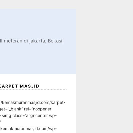
d
l meteran di jakarta, Bekasi,
KARPET MASJID
://kemakmuranmasjid.com/karpet-
get=”_blank” rel=”noopener
”><img class=”aligncenter wp-
″
//kemakmuranmasjid.com/wp-