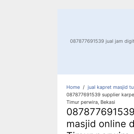
Skip
to
content
087877691539 jual jam digita
Home
jual kapret masjid tu
087877691539 supplier karpet
Timur perwira, Bekasi
087877691539 
masjid online d