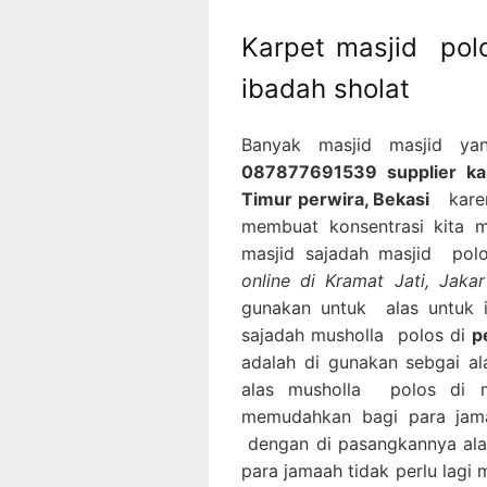
Karpet masjid pol
ibadah sholat
Banyak masjid masjid y
087877691539 supplier karp
Timur perwira, Bekasi
karena
membuat konsentrasi kita m
masjid sajadah masjid pol
online di Kramat Jati, Jak
gunakan untuk alas untuk 
sajadah musholla polos di
p
adalah di gunakan sebgai a
alas musholla polos di m
memudahkan bagi para jam
dengan di pasangkannya ala
para jamaah tidak perlu lagi