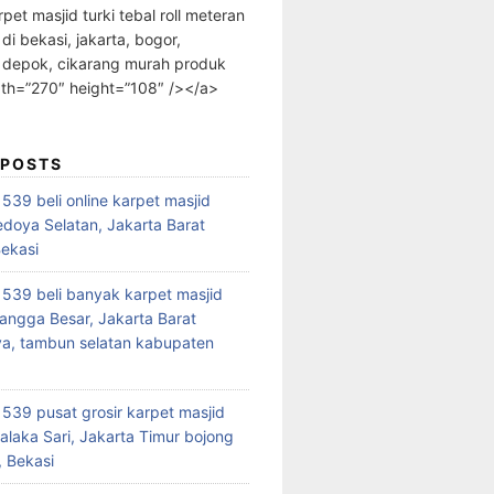
rpet masjid turki tebal roll meteran
 di bekasi, jakarta, bogor,
 depok, cikarang murah produk
dth=”270″ height=”108″ /></a>
 POSTS
39 beli online karpet masjid
edoya Selatan, Jakarta Barat
Bekasi
39 beli banyak karpet masjid
angga Besar, Jakarta Barat
a, tambun selatan kabupaten
39 pusat grosir karpet masjid
alaka Sari, Jakarta Timur bojong
 Bekasi