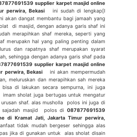
87877691539 supplier karpet masjid online
ur perwira, Bekasi
ini sudah di lengkap[I
 ini akan dangat membantu bagi jamaah yang
lat di masjid, dengan adanya garis shaf ini
dah merapihkan shaf mereka, seperti yang
haf merupakn hal yang paling penting dalam
lurus dan rapatnya shaf merupakan syarat
ah, sehingga dengan adanya garis shaf pada
7877691539 supplier karpet masjid online
ur perwira, Bekasi
ini akan mempermudah
an, meluruskan dan merapihkan sah mereka
bisa di lakukan secara sempurna, ini juga
imam sholat juga bertugas untuk mengatur
rusan shaf. alas musholla polos ini juga di
 sajadah masjid polos di
087877691539
ine di Kramat Jati, Jakarta Timur perwira,
nfaat tidak mudah bergeser sehingga alas
as jika di gunakan untuk alas sholat disain