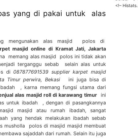
<!– Histat
oas yang di pakai untuk alas
ang mengunakan alas masjid polos di
et masjid online di Kramat Jati, Jakarta
 memang alas masjid polos ini tidak akan
enjadi terganggu sebab selain alas untuk
os di
087877691539 supplier karpet masjid
arta Timur perwira, Bekasi
ini juga bisa di
ibadah , karna memang fungsi utama dari
enjual alas masjid roll di karawang timur
ini
las untuk ibadah , dengan di pasangkannya
asjid masjid atau rumah ibadah, sangat
aah yang hendak melakukan ibadah sebab
s musholla polos di masjid masjid membuat
 membawa sajaddah dari rumah. Selain itu juga