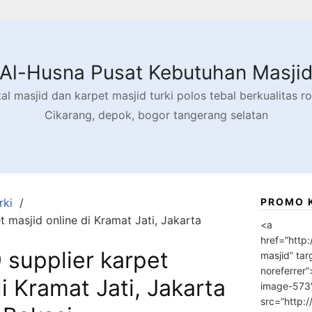
Al-Husna Pusat Kebutuhan Masji
l masjid dan karpet masjid turki polos tebal berkualitas rol
Cikarang, depok, bogor tangerang selatan
rki
PROMO 
 masjid online di Kramat Jati, Jakarta
<a
href=”http
supplier karpet
masjid” tar
noreferrer
i Kramat Jati, Jakarta
image-573
src=”http: