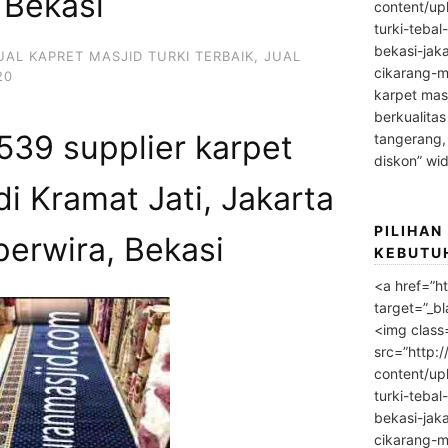
 Bekasi
content/up
turki-tebal
bekasi-jak
UAL KAPRET MASJID TURKI TERBAIK
,
JUAL
cikarang-m
20
karpet masj
berkualitas
39 supplier karpet
tangerang,
diskon” wi
di Kramat Jati, Jakarta
PILIHAN
perwira, Bekasi
KEBUTU
<a href=”h
target=”_bl
<img class
src=”http:
content/up
turki-tebal
bekasi-jak
cikarang-m