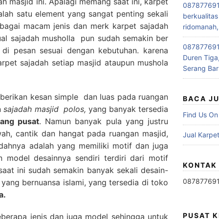
h masjid ini. Apalagi memang saat ini, karpet
087877691
lah satu element yang sangat penting sekali
berkualitas
rbagai macam jenis dan merk karpet sajadah
ridomanah,
jual sajadah musholla pun sudah semakin ber
0878776915
 di pesan sesuai dengan kebutuhan. karena
Duren Tiga,
pet sajadah setiap masjid ataupun mushola
Serang Bar
erikan kesan simple dan luas pada ruangan
BACA J
n
sajadah masjid polos,
yang banyak tersedia
Find Us On
rang pusat
. Namun banyak pula yang justru
ah, cantik dan hangat pada ruangan masjid,
Jual Karpet
jadahnya adalah yang memiliki motif dan juga
n model desainnya sendiri terdiri dari motif
KONTAK
 saat ini sudah semakin banyak sekali desain-
08787769
 yang bernuansa islami, yang tersedia di toko
a.
PUSAT 
eberapa jenis dan juga model sehingga untuk