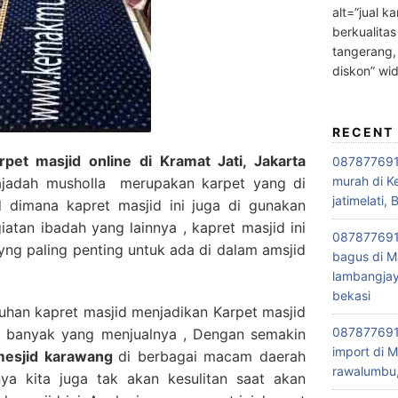
alt=”jual ka
berkualitas
tangerang,
diskon” wi
RECENT
et masjid online di Kramat Jati, Jakarta
0878776915
murah di K
adah musholla merupakan karpet yang di
jatimelati, 
 dimana kapret masjid ini juga di gunakan
iatan ibadah yang lainnya , kapret masjid ini
0878776915
ng paling penting untuk ada di dalam amsjid
bagus di M
lambangjay
bekasi
han kapret masjid menjadikan Karpet masjid
0878776915
ga banyak yang menjualnya , Dengan semakin
import di M
 mesjid karawang
di berbagai macam daerah
rawalumbu,
ya kita juga tak akan kesulitan saat akan