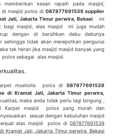
 memberikan kesan rapaih pada masjid,
di masjid polos di
087877691539 supplier
at Jati, Jakarta Timur perwira, Bekasi
ini
 bagi masjid, alas masjid ini juga mudah
ukup dengan di bersihkan debu debunya
 sehingga tidak akan merepotkan pengurus
aka tak heran jika masjid masjid banyak yang
polos sebagai alas masjid.
rkualitas.
Karpet musholla polos di
087877691539
ine di Kramat Jati, Jakarta Timur perwira,
litas, maka anda tidak perlu lagi bingung ,
al Karpet masjid polos yang murah dan
menyesuaikan sesuai dengan kebutuhan masjid
menjual alas masjid polos di
087877691539
 di Kramat Jati, Jakarta Timur perwira, Bekasi