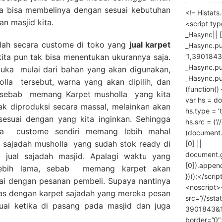
ita bisa membelinya dengan sesuai kebutuhan
<!– Histat
an masjid kita.
<script ty
_Hasync|| [
adah secara custome di toko yang
jual karpet
_Hasync.pus
‘1,3901843
kita pun tak bisa menentukan ukurannya saja.
_Hasync.push
tuka mulai dari bahan yang akan digunakan,
_Hasync.push
olla tersebut, warna yang akan dipilih, dan
(function() 
. sebab memang Karpet musholla yang kita
var hs = do
ak diproduksi secara massal, melainkan akan
hs.type = ‘
sesuai dengan yang kita inginkan. Sehingga
hs.src = (‘/
lla custome sendiri memang lebih mahal
(document
 sajadah musholla yang sudah stok ready di
[0] ||
document.
jual sajadah masjid. Apalagi waktu yang
[0]).append
lebih lama, sebab memang karpet akan
})();</scrip
ai dengan pesanan pembeli. Supaya nantinya
<noscript>
as dengan karpet sajadah yang mereka pesan
src=”//ssta
suai ketika di pasang pada masjid dan juga
3901843&10
border=”0″