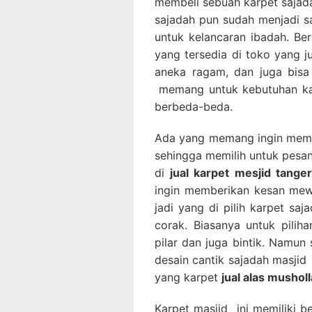
membeli sebuah karpet sajada
sajadah pun sudah menjadi sa
untuk kelancaran ibadah. Be
yang tersedia di toko yang 
aneka ragam, dan juga bisa
memang untuk kebutuhan kar
berbeda-beda.
Ada yang memang ingin memb
sehingga memilih untuk pesa
di
jual karpet mesjid tange
ingin memberikan kesan mew
jadi yang di pilih karpet sa
corak. Biasanya untuk piliha
pilar dan juga bintik. Namun
desain cantik sajadah masjid
yang karpet
jual alas musholl
Karpet masjid ini memiliki b