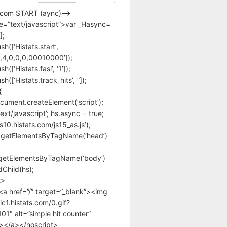
s.com START (aync)–>
pe=”text/javascript”>var _Hasync=
];
h([‘Histats.start’,
,4,0,0,0,00010000’]);
([‘Histats.fasi’, ‘1’]);
([‘Histats.track_hits’, ”]);
{
cument.createElement(‘script’);
text/javascript’; hs.async = true;
/s10.histats.com/js15_as.js’);
.getElementsByTagName(‘head’)
getElementsByTagName(‘body’)
Child(hs);
t>
<a href=”/” target=”_blank”><img
tic1.histats.com/0.gif?
1″ alt=”simple hit counter”
></a></noscript>