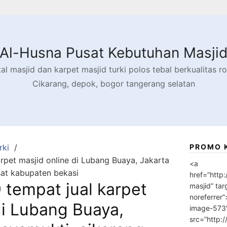
Al-Husna Pusat Kebutuhan Masji
l masjid dan karpet masjid turki polos tebal berkualitas rol
Cikarang, depok, bogor tangerang selatan
rki
PROMO 
pet masjid online di Lubang Buaya, Jakarta
<a
sat kabupaten bekasi
href=”http
tempat jual karpet
masjid” tar
noreferrer
di Lubang Buaya,
image-573
src=”http: