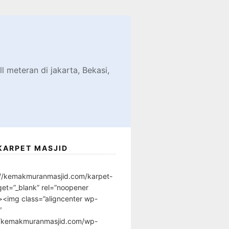
d
l meteran di jakarta, Bekasi,
KARPET MASJID
://kemakmuranmasjid.com/karpet-
get=”_blank” rel=”noopener
”><img class=”aligncenter wp-
″
//kemakmuranmasjid.com/wp-