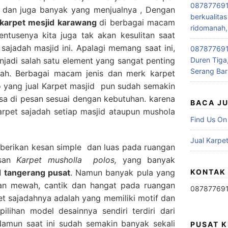
087877691
i dan juga banyak yang menjualnya , Dengan
berkualitas
l karpet mesjid karawang
di berbagai macam
ridomanah,
ntusenya kita juga tak akan kesulitan saat
ajadah masjid ini. Apalagi memang saat ini,
0878776915
jadi salah satu element yang sangat penting
Duren Tiga,
Serang Bar
adah. Berbagai macam jenis dan merk karpet
o yang jual Karpet masjid pun sudah semakin
sa di pesan sesuai dengan kebutuhan. karena
BACA J
pet sajadah setiap masjid ataupun mushola
Find Us On
Jual Karpet
erikan kesan simple dan luas pada ruangan
esan
Karpet musholla polos,
yang banyak
d tangerang pusat
. Namun banyak pula yang
KONTAK
san mewah, cantik dan hangat pada ruangan
08787769
rpet sajadahnya adalah yang memiliki motif dan
ilihan model desainnya sendiri terdiri dari
 Namun saat ini sudah semakin banyak sekali
PUSAT 