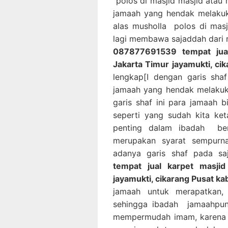
polos di masjid masjid atau
jamaah yang hendak melaku
alas musholla polos di mas
lagi membawa sajaddah dari r
087877691539 tempat jual
Jakarta Timur jayamukti, ci
lengkap[I dengan garis sha
jamaah yang hendak melakuk
garis shaf ini para jamaah
seperti yang sudah kita ke
penting dalam ibadah ber
merupakan syarat sempurn
adanya garis shaf pada s
tempat jual karpet masji
jayamukti, cikarang Pusat k
jamaah untuk merapatkan,
sehingga ibadah jamaahpun 
mempermudah imam, karena 