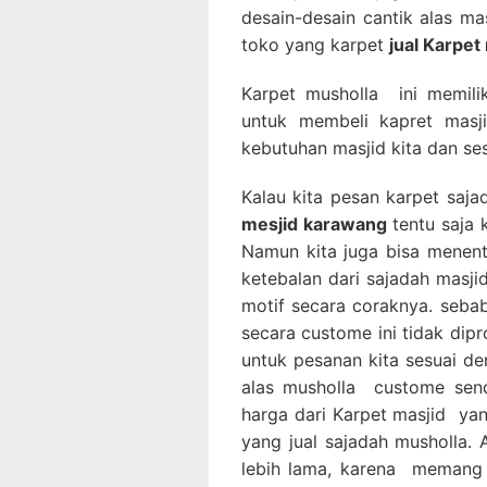
desain-desain cantik alas ma
toko yang karpet
jual Karpet
Karpet musholla ini memili
untuk membeli kapret masji
kebutuhan masjid kita dan ses
Kalau kita pesan karpet saj
mesjid karawang
tentu saja 
Namun kita juga bisa menen
ketebalan dari sajadah masji
motif secara coraknya. seb
secara custome ini tidak dip
untuk pesanan kita sesuai de
alas musholla custome sen
harga dari Karpet masjid ya
yang jual sajadah musholla
lebih lama, karena memang