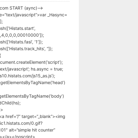
s.com START (aync)–>
pe=”text/javascript”>var _Hasync=
];
h([‘Histats.start’,
,4,0,0,0,00010000’]);
([‘Histats.fasi’, ‘1’]);
([‘Histats.track_hits’, ”]);
{
cument.createElement(‘script’);
text/javascript’; hs.async = true;
/s10.histats.com/js15_as.js’);
.getElementsByTagName(‘head’)
getElementsByTagName(‘body’)
Child(hs);
t>
<a href=”/” target=”_blank”><img
tic1.histats.com/0.gif?
1″ alt=”simple hit counter”
></a></noscript>