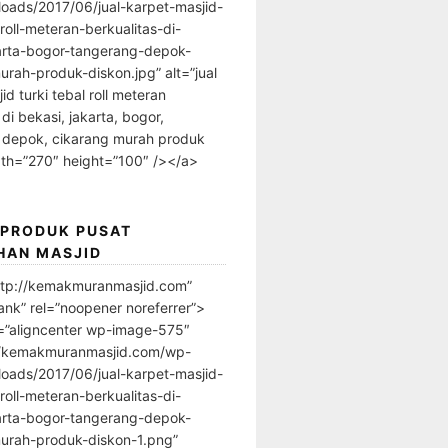
loads/2017/06/jual-karpet-masjid-
-roll-meteran-berkualitas-di-
arta-bogor-tangerang-depok-
urah-produk-diskon.jpg” alt=”jual
id turki tebal roll meteran
 di bekasi, jakarta, bogor,
 depok, cikarang murah produk
dth=”270″ height=”100″ /></a>
 PRODUK PUSAT
HAN MASJID
ttp://kemakmuranmasjid.com”
ank” rel=”noopener noreferrer”>
=”aligncenter wp-image-575″
//kemakmuranmasjid.com/wp-
loads/2017/06/jual-karpet-masjid-
-roll-meteran-berkualitas-di-
arta-bogor-tangerang-depok-
urah-produk-diskon-1.png”