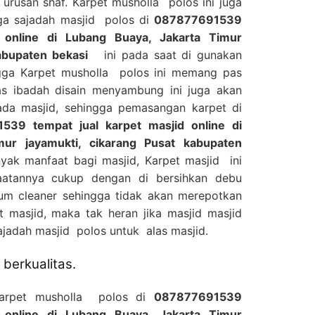
urusan shaf. Karpet musholla polos ini juga
ga sajadah masjid polos di
087877691539
d online di Lubang Buaya, Jakarta Timur
abupaten bekasi
ini pada saat di gunakan
gga Karpet musholla polos ini memang pas
as ibadah disain menyambung ini juga akan
da masjid, sehingga pemasangan karpet di
539 tempat jual karpet masjid online di
mur jayamukti, cikarang Pusat kabupaten
k manfaat bagi masjid, Karpet masjid ini
aatannya cukup dengan di bersihkan debu
m cleaner sehingga tidak akan merepotkan
 masjid, maka tak heran jika masjid masjid
adah masjid polos untuk alas masjid.
berkualitas.
Karpet musholla polos di
087877691539
d online di Lubang Buaya, Jakarta Timur