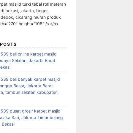
rpet masjid turki tebal roll meteran
 di bekasi, jakarta, bogor,
 depok, cikarang murah produk
dth=”270″ height=”108″ /></a>
 POSTS
39 beli online karpet masjid
edoya Selatan, Jakarta Barat
Bekasi
39 beli banyak karpet masjid
angga Besar, Jakarta Barat
a, tambun selatan kabupaten
39 pusat grosir karpet masjid
alaka Sari, Jakarta Timur bojong
 Bekasi