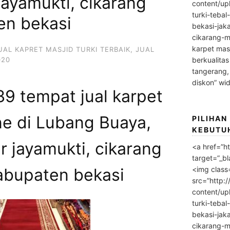
jayamukti, cikarang
content/up
turki-tebal
en bekasi
bekasi-jak
cikarang-m
karpet masj
UAL KAPRET MASJID TURKI TERBAIK
,
JUAL
020
berkualitas
tangerang,
diskon” wi
9 tempat jual karpet
ne di Lubang Buaya,
PILIHAN
KEBUTU
r jayamukti, cikarang
<a href=”h
target=”_bl
<img class
abupaten bekasi
src=”http:
content/up
turki-tebal
bekasi-jak
cikarang-m