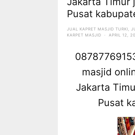
Jakarta Timur 
Pusat kabupat
JUAL KAPRET MASJID TURKI
,
J
KARPET MASJID
·
APRIL 12, 2
08787769153
masjid onli
Jakarta Timu
Pusat k