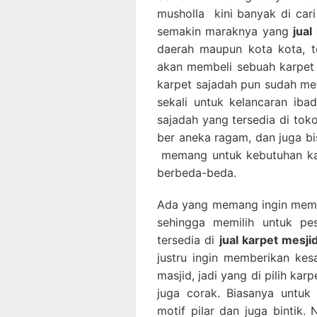
musholla kini banyak di car
semakin maraknya yang
jua
daerah maupun kota kota, te
akan membeli sebuah karpet s
karpet sajadah pun sudah men
sekali untuk kelancaran ib
sajadah yang tersedia di tok
ber aneka ragam, dan juga bi
memang untuk kebutuhan kar
berbeda-beda.
Ada yang memang ingin memb
sehingga memilih untuk p
tersedia di
jual karpet mesji
justru ingin memberikan ke
masjid, jadi yang di pilih ka
juga corak. Biasanya untuk p
motif pilar dan juga bintik.