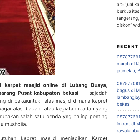
alt=”jual ka
berkualitas
tangerang,
diskon” wi
RECENT
0878776915
murah di K
jatimelati, 
0878776915
 karpet masjid online di Lubang Buaya,
bagus di M
ikarang Pusat kabupaten bekasi
– sajadah
lambangjay
ng di pakaiuntuk alas masjid dimana kapret
bekasi
ebagai alas ibadah atau kegiatan ibadah yang
merupakan salah satu benda yng paling penting
0878776915
au musholla.
import di M
rawalumbu,
utuhan kapret masjid menjadikan Karpet