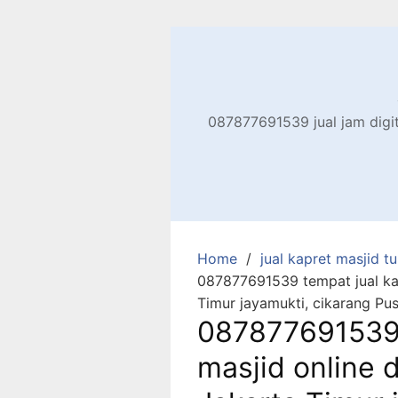
Skip
to
content
087877691539 jual jam digita
Home
jual kapret masjid tu
087877691539 tempat jual kar
Timur jayamukti, cikarang Pu
087877691539 
masjid online 