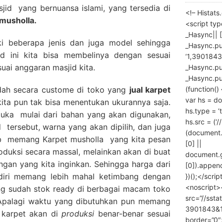
sjid yang bernuansa islami, yang tersedia di
<!– Histat
 musholla.
<script ty
_Hasync|| [
ki beberapa jenis dan juga model sehingga
_Hasync.pus
d ini kita bisa membelinya dengan sesuai
‘1,3901843
uai anggaran masjid kita.
_Hasync.push
_Hasync.push
(function() 
adah secara custome di toko yang
jual karpet
var hs = do
kita pun tak bisa menentukan ukurannya saja.
hs.type = ‘
tuka mulai dari bahan yang akan digunakan,
hs.src = (‘/
d tersebut, warna yang akan dipilih, dan juga
(document
ab memang Karpet musholla yang kita pesan
[0] ||
roduksi secara massal, melainkan akan di buat
document.
ngan yang kita inginkan. Sehingga harga dari
[0]).append
diri memang lebih mahal ketimbang dengan
})();</scrip
<noscript>
ng sudah stok ready di berbagai macam toko
src=”//ssta
. Apalagi waktu yang dibutuhkan pun memang
3901843&10
 karpet akan di
produksi
benar-benar sesuai
border=”0″