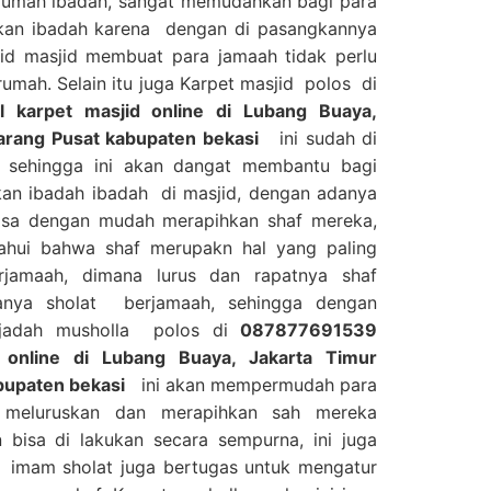
 rumah ibadah, sangat memudahkan bagi para
kan ibadah karena dengan di pasangkannya
jid masjid membuat para jamaah tidak perlu
umah. Selain itu juga Karpet masjid polos di
 karpet masjid online di Lubang Buaya,
karang Pusat kabupaten bekasi
ini sudah di
f sehingga ini akan dangat membantu bagi
an ibadah ibadah di masjid, dengan adanya
 bisa dengan mudah merapihkan shaf mereka,
tahui bahwa shaf merupakn hal yang paling
jamaah, dimana lurus dan rapatnya shaf
anya sholat berjamaah, sehingga dengan
ajadah musholla polos di
087877691539
d online di Lubang Buaya, Jakarta Timur
abupaten bekasi
ini akan mempermudah para
 meluruskan dan merapihkan sah mereka
bisa di lakukan secara sempurna, ini juga
imam sholat juga bertugas untuk mengatur