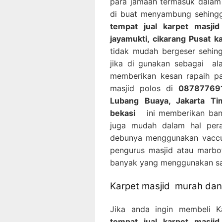
para jamaah termasuk dalam 
di buat menyambung sehing
tempat jual karpet masji
jayamukti, cikarang Pusat k
tidak mudah bergeser sehin
jika di gunakan sebagai al
memberikan kesan rapaih pa
masjid polos di
087877691
Lubang Buaya, Jakarta Ti
bekasi
ini memberikan banya
juga mudah dalam hal per
debunya menggunakan vaccu
pengurus masjid atau marbot
banyak yang menggunakan saj
Karpet masjid murah dan 
Jika anda ingin membeli 
tempat jual karpet masji