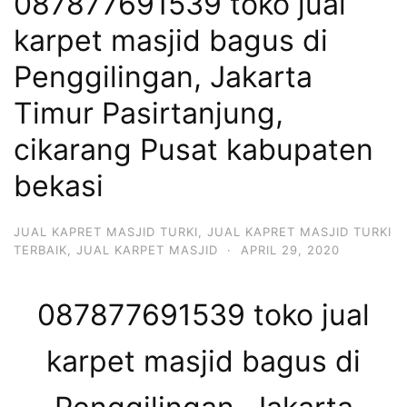
087877691539 toko jual
karpet masjid bagus di
Penggilingan, Jakarta
Timur Pasirtanjung,
cikarang Pusat kabupaten
bekasi
JUAL KAPRET MASJID TURKI
,
JUAL KAPRET MASJID TURKI
TERBAIK
,
JUAL KARPET MASJID
·
APRIL 29, 2020
087877691539 toko jual
karpet masjid bagus di