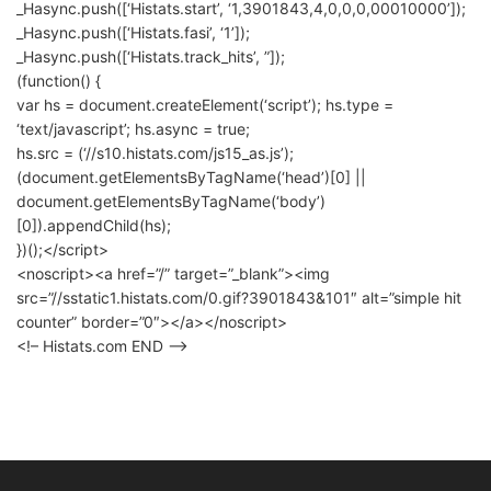
_Hasync.push([‘Histats.start’, ‘1,3901843,4,0,0,0,00010000’]);
_Hasync.push([‘Histats.fasi’, ‘1’]);
_Hasync.push([‘Histats.track_hits’, ”]);
(function() {
var hs = document.createElement(‘script’); hs.type =
‘text/javascript’; hs.async = true;
hs.src = (‘//s10.histats.com/js15_as.js’);
(document.getElementsByTagName(‘head’)[0] ||
document.getElementsByTagName(‘body’)
[0]).appendChild(hs);
})();</script>
<noscript><a href=”/” target=”_blank”><img
src=”//sstatic1.histats.com/0.gif?3901843&101″ alt=”simple hit
counter” border=”0″></a></noscript>
<!– Histats.com END –>