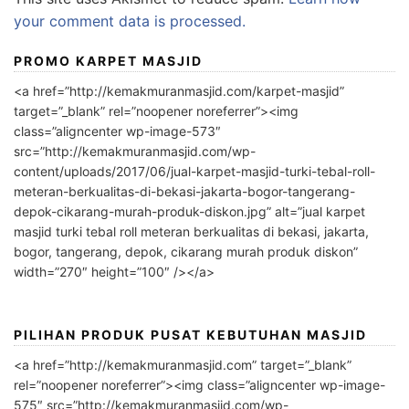
your comment data is processed.
PROMO KARPET MASJID
<a href=”http://kemakmuranmasjid.com/karpet-masjid”
target=”_blank” rel=”noopener noreferrer”><img
class=”aligncenter wp-image-573″
src=”http://kemakmuranmasjid.com/wp-
content/uploads/2017/06/jual-karpet-masjid-turki-tebal-roll-
meteran-berkualitas-di-bekasi-jakarta-bogor-tangerang-
depok-cikarang-murah-produk-diskon.jpg” alt=”jual karpet
masjid turki tebal roll meteran berkualitas di bekasi, jakarta,
bogor, tangerang, depok, cikarang murah produk diskon”
width=”270″ height=”100″ /></a>
PILIHAN PRODUK PUSAT KEBUTUHAN MASJID
<a href=”http://kemakmuranmasjid.com” target=”_blank”
rel=”noopener noreferrer”><img class=”aligncenter wp-image-
575″ src=”http://kemakmuranmasjid.com/wp-