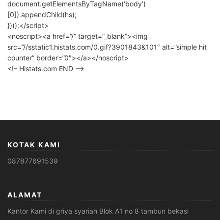
document.getElementsByTagName(‘body’)
[0]).appendChild(hs);
})();</script>
<noscript><a href=”/” target=”_blank”><img
src=”//sstatic1.histats.com/0.gif?3901843&101″ alt=”simple hit
counter” border=”0″></a></noscript>
<!– Histats.com END –>
KOTAK KAMI
087877691539
ALAMAT
Kantor Kami di griya syariah Blok A1 no 8 tambun bekasi