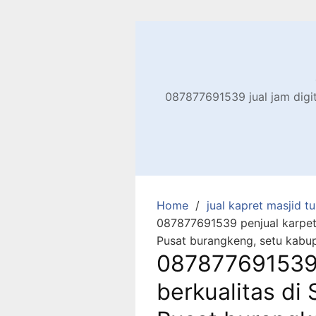
Skip
to
content
087877691539 jual jam digita
Home
jual kapret masjid tu
087877691539 penjual karpet 
Pusat burangkeng, setu kabu
087877691539 
berkualitas di