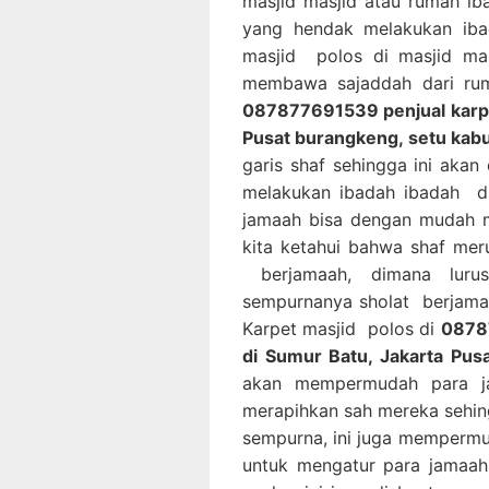
masjid masjid atau rumah i
yang hendak melakukan ib
masjid polos di masjid mas
membawa sajaddah dari rum
087877691539 penjual karpet
Pusat burangkeng, setu kab
garis shaf sehingga ini ak
melakukan ibadah ibadah di
jamaah bisa dengan mudah m
kita ketahui bahwa shaf mer
berjamaah, dimana luru
sempurnanya sholat berjama
Karpet masjid polos di
08787
di Sumur Batu, Jakarta Pus
akan mempermudah para ja
merapihkan sah mereka sehin
sempurna, ini juga memperm
untuk mengatur para jamaah