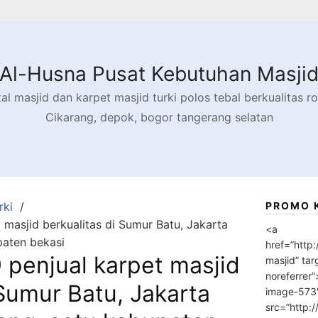
Al-Husna Pusat Kebutuhan Masji
l masjid dan karpet masjid turki polos tebal berkualitas rol
Cikarang, depok, bogor tangerang selatan
rki
PROMO 
masjid berkualitas di Sumur Batu, Jakarta
<a
paten bekasi
href=”http
penjual karpet masjid
masjid” tar
noreferrer
 Sumur Batu, Jakarta
image-573
src=”http: