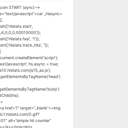
s.com START (aync)–>
pe=”text/javascript”>var _Hasync=
];
h([‘Histats.start’,
,4,0,0,0,00010000’]);
([‘Histats.fasi’, ‘1’]);
([‘Histats.track_hits’, ”]);
{
cument.createElement(‘script’);
text/javascript’; hs.async = true;
/s10.histats.com/js15_as.js’);
.getElementsByTagName(‘head’)
getElementsByTagName(‘body’)
Child(hs);
t>
<a href=”/” target=”_blank”><img
tic1.histats.com/0.gif?
1″ alt=”simple hit counter”
></a></noscript>