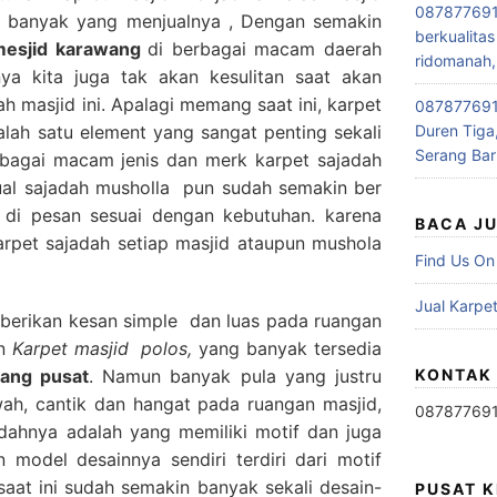
087877691
ga banyak yang menjualnya , Dengan semakin
berkualitas
 mesjid karawang
di berbagai macam daerah
ridomanah,
ya kita juga tak akan kesulitan saat akan
h masjid ini. Apalagi memang saat ini, karpet
0878776915
lah satu element yang sangat penting sekali
Duren Tiga,
Serang Bar
rbagai macam jenis dan merk karpet sajadah
jual sajadah musholla pun sudah semakin ber
 di pesan sesuai dengan kebutuhan. karena
BACA J
pet sajadah setiap masjid ataupun mushola
Find Us On
Jual Karpet
erikan kesan simple dan luas pada ruangan
an
Karpet masjid polos,
yang banyak tersedia
rang pusat
. Namun banyak pula yang justru
KONTAK
ah, cantik dan hangat pada ruangan masjid,
08787769
jadahnya adalah yang memiliki motif dan juga
n model desainnya sendiri terdiri dari motif
 saat ini sudah semakin banyak sekali desain-
PUSAT 