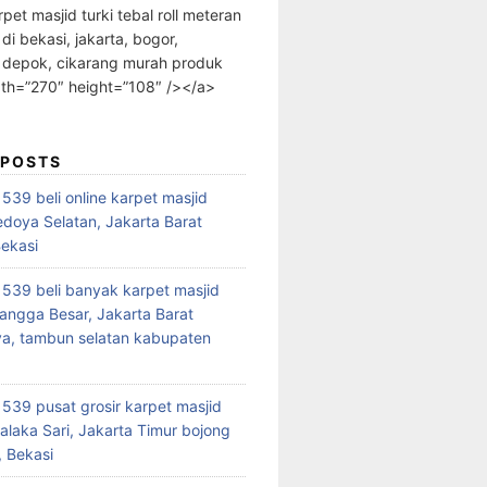
rpet masjid turki tebal roll meteran
 di bekasi, jakarta, bogor,
 depok, cikarang murah produk
dth=”270″ height=”108″ /></a>
 POSTS
39 beli online karpet masjid
edoya Selatan, Jakarta Barat
Bekasi
39 beli banyak karpet masjid
angga Besar, Jakarta Barat
a, tambun selatan kabupaten
39 pusat grosir karpet masjid
alaka Sari, Jakarta Timur bojong
 Bekasi