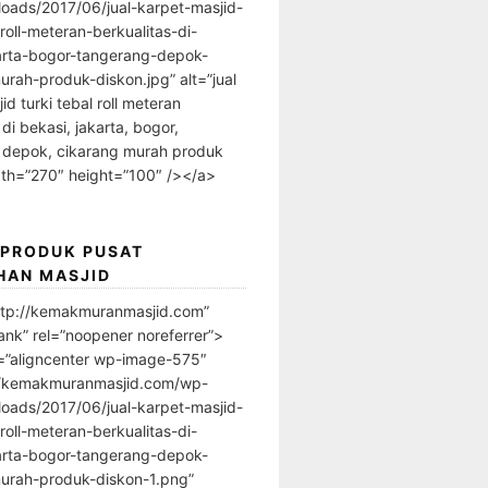
loads/2017/06/jual-karpet-masjid-
-roll-meteran-berkualitas-di-
arta-bogor-tangerang-depok-
urah-produk-diskon.jpg” alt=”jual
id turki tebal roll meteran
 di bekasi, jakarta, bogor,
 depok, cikarang murah produk
dth=”270″ height=”100″ /></a>
 PRODUK PUSAT
HAN MASJID
ttp://kemakmuranmasjid.com”
ank” rel=”noopener noreferrer”>
=”aligncenter wp-image-575″
//kemakmuranmasjid.com/wp-
loads/2017/06/jual-karpet-masjid-
-roll-meteran-berkualitas-di-
arta-bogor-tangerang-depok-
urah-produk-diskon-1.png”