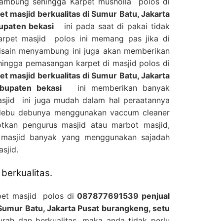
yambung sehingga Karpet musholla polos di
 masjid berkualitas di Sumur Batu, Jakarta
upaten bekasi
ini pada saat di pakai tidak
rpet masjid polos ini memang pas jika di
disain menyambung ini juga akan memberikan
hingga pemasangan karpet di masjid polos di
 masjid berkualitas di Sumur Batu, Jakarta
bupaten bekasi
ini memberikan banyak
asjid ini juga mudah dalam hal peraatannya
 debu debunya menggunakan vaccum cleaner
tkan pengurus masjid atau marbot masjid,
d masjid banyak yang menggunakan sajadah
sjid.
berkualitas.
pet masjid polos di
087877691539 penjual
 Sumur Batu, Jakarta Pusat burangkeng, setu
h dan berkualitas, maka anda tidak perlu