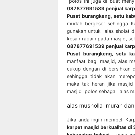
polos ini juga di buat men
087877691539 penjual karpet
Pusat burangkeng, setu kab
mudah bergeser sehingga Ka
gunakan untuk alas sholat 
kesan rapaih pada masjid, se
087877691539 penjual karpet
Pusat burangkeng, setu ka
manfaat bagi masjid, alas m
cukup dengan di bersihkan
sehingga tidak akan merepo
maka tak heran jika masji
masjid polos sebagai alas ma
alas musholla murah dan 
Jika anda ingin membeli Kar
karpet masjid berkualitas di
kabupaten bekasi
yang mura