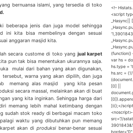
yang bernuansa islami, yang tersedia di toko
<!– Histat
d.
<script ty
_Hasync|| [
iki beberapa jenis dan juga model sehingga
_Hasync.pus
d ini kita bisa membelinya dengan sesuai
‘1,3901843
uai anggaran masjid kita.
_Hasync.push
_Hasync.push
(function() 
adah secara custome di toko yang
jual karpet
var hs = do
kita pun tak bisa menentukan ukurannya saja.
hs.type = ‘
tuka mulai dari bahan yang akan digunakan,
hs.src = (‘/
 tersebut, warna yang akan dipilih, dan juga
(document
ebab memang alas masjid yang kita pesan
[0] ||
roduksi secara massal, melainkan akan di buat
document.
ngan yang kita inginkan. Sehingga harga dari
[0]).append
diri memang lebih mahal ketimbang dengan
})();</scrip
<noscript>
ng sudah stok ready di berbagai macam toko
src=”//ssta
 Apalagi waktu yang dibutuhkan pun memang
3901843&10
karpet akan di
produksi
benar-benar sesuai
border=”0″