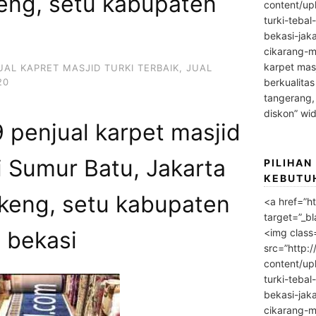
eng, setu kabupaten
content/up
turki-tebal
bekasi-jak
cikarang-m
karpet masj
UAL KAPRET MASJID TURKI TERBAIK
,
JUAL
20
berkualitas
tangerang,
diskon” wi
penjual karpet masjid
i Sumur Batu, Jakarta
PILIHAN
KEBUTU
keng, setu kabupaten
<a href=”h
target=”_bl
<img class
bekasi
src=”http:
content/up
turki-tebal
bekasi-jak
cikarang-m