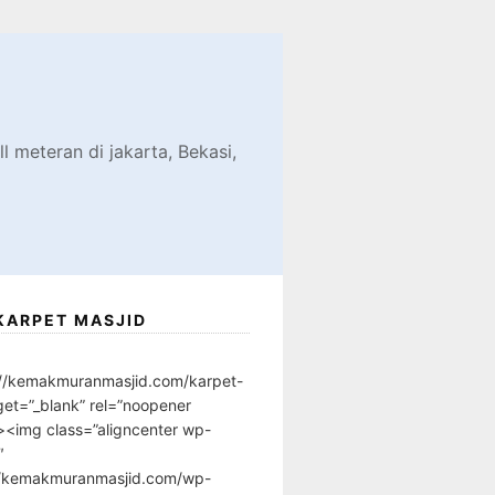
d
l meteran di jakarta, Bekasi,
KARPET MASJID
://kemakmuranmasjid.com/karpet-
get=”_blank” rel=”noopener
”><img class=”aligncenter wp-
″
//kemakmuranmasjid.com/wp-