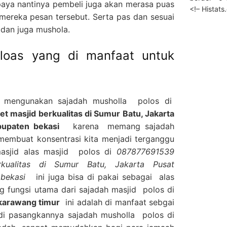
aya nantinya pembeli juga akan merasa puas
<!– Histat
mereka pesan tersebut. Serta pas dan sesuai
 dan juga mushola.
loas yang di manfaat untuk
g mengunakan sajadah musholla polos di
 masjid berkualitas di Sumur Batu, Jakarta
bupaten bekasi
karena memang sajadah
 membuat konsentrasi kita menjadi terganggu
masjid alas masjid polos di
087877691539
rkualitas di Sumur Batu, Jakarta Pusat
n bekasi
ini juga bisa di pakai sebagai alas
 fungsi utama dari sajadah masjid polos di
i karawang timur
ini adalah di manfaat sebgai
 di pasangkannya sajadah musholla polos di