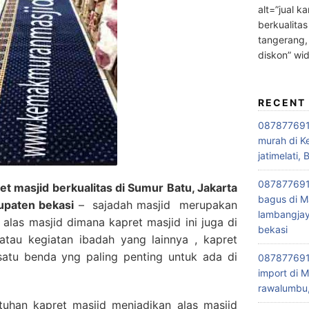
alt=”jual ka
berkualitas
tangerang,
diskon” wi
RECENT
0878776915
murah di K
jatimelati, 
0878776915
 masjid berkualitas di Sumur Batu, Jakarta
bagus di M
upaten bekasi
– sajadah masjid merupakan
lambangjay
alas masjid dimana kapret masjid ini juga di
bekasi
atau kegiatan ibadah yang lainnya , kapret
satu benda yng paling penting untuk ada di
0878776915
import di M
rawalumbu,
uhan kapret masjid menjadikan alas masjid