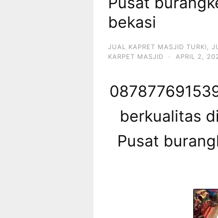
Pusat burangk
bekasi
JUAL KAPRET MASJID TURKI
,
J
KARPET MASJID
·
APRIL 2, 20
087877691539 
berkualitas d
Pusat burang