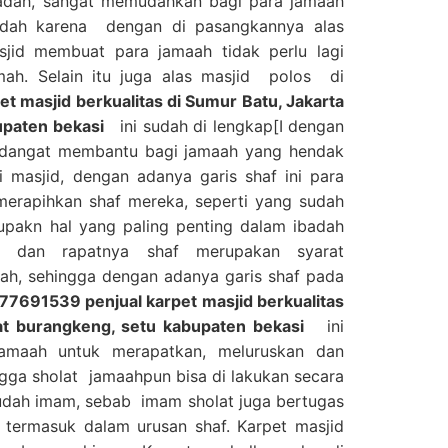
badah, sangat memudahkan bagi para jamaah
adah karena dengan di pasangkannya alas
jid membuat para jamaah tidak perlu lagi
ah. Selain itu juga alas masjid polos di
 masjid berkualitas di Sumur Batu, Jakarta
upaten bekasi
ini sudah di lengkap[I dengan
an dangat membantu bagi jamaah yang hendak
 masjid, dengan adanya garis shaf ini para
erapihkan shaf mereka, seperti yang sudah
upakn hal yang paling penting dalam ibadah
s dan rapatnya shaf merupakan syarat
ah, sehingga dengan adanya garis shaf pada
7691539 penjual karpet masjid berkualitas
at burangkeng, setu kabupaten bekasi
ini
maah untuk merapatkan, meluruskan dan
gga sholat jamaahpun bisa di lakukan secara
udah imam, sebab imam sholat juga bertugas
 termasuk dalam urusan shaf. Karpet masjid