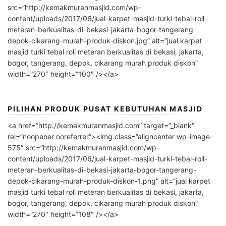
src=”http://kemakmuranmasjid.com/wp-
content/uploads/2017/06/jual-karpet-masjid-turki-tebal-roll-
meteran-berkualitas-di-bekasi-jakarta-bogor-tangerang-
depok-cikarang-murah-produk-diskon.jpg” alt=”jual karpet
masjid turki tebal roll meteran berkualitas di bekasi, jakarta,
bogor, tangerang, depok, cikarang murah produk diskon”
width=”270″ height=”100″ /></a>
PILIHAN PRODUK PUSAT KEBUTUHAN MASJID
<a href=”http://kemakmuranmasjid.com” target=”_blank”
rel=”noopener noreferrer”><img class=”aligncenter wp-image-
575″ src=”http://kemakmuranmasjid.com/wp-
content/uploads/2017/06/jual-karpet-masjid-turki-tebal-roll-
meteran-berkualitas-di-bekasi-jakarta-bogor-tangerang-
depok-cikarang-murah-produk-diskon-1.png” alt=”jual karpet
masjid turki tebal roll meteran berkualitas di bekasi, jakarta,
bogor, tangerang, depok, cikarang murah produk diskon”
width=”270″ height=”108″ /></a>