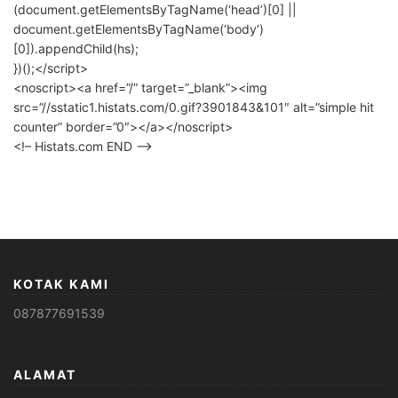
(document.getElementsByTagName(‘head’)[0] ||
document.getElementsByTagName(‘body’)
[0]).appendChild(hs);
})();</script>
<noscript><a href=”/” target=”_blank”><img
src=”//sstatic1.histats.com/0.gif?3901843&101″ alt=”simple hit
counter” border=”0″></a></noscript>
<!– Histats.com END –>
KOTAK KAMI
087877691539
ALAMAT