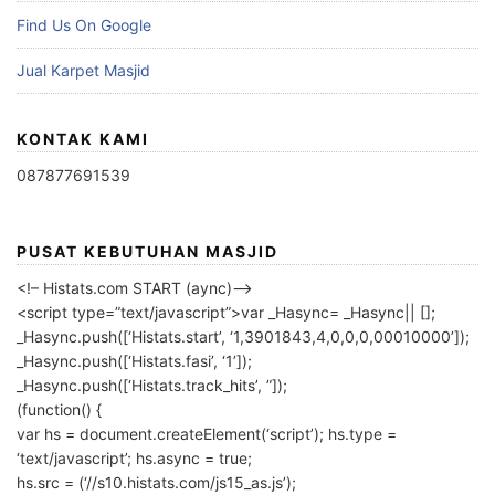
Find Us On Google
Jual Karpet Masjid
KONTAK KAMI
087877691539
PUSAT KEBUTUHAN MASJID
<!– Histats.com START (aync)–>
<script type=”text/javascript”>var _Hasync= _Hasync|| [];
_Hasync.push([‘Histats.start’, ‘1,3901843,4,0,0,0,00010000’]);
_Hasync.push([‘Histats.fasi’, ‘1’]);
_Hasync.push([‘Histats.track_hits’, ”]);
(function() {
var hs = document.createElement(‘script’); hs.type =
‘text/javascript’; hs.async = true;
hs.src = (‘//s10.histats.com/js15_as.js’);