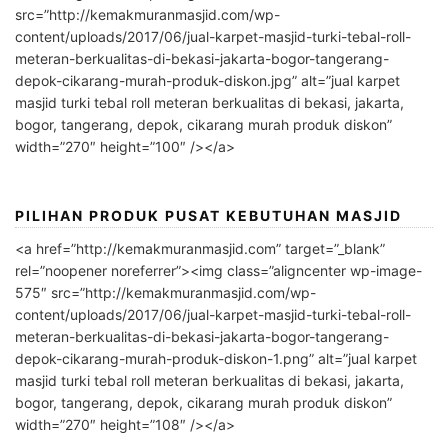
src=”http://kemakmuranmasjid.com/wp-
content/uploads/2017/06/jual-karpet-masjid-turki-tebal-roll-
meteran-berkualitas-di-bekasi-jakarta-bogor-tangerang-
depok-cikarang-murah-produk-diskon.jpg” alt=”jual karpet
masjid turki tebal roll meteran berkualitas di bekasi, jakarta,
bogor, tangerang, depok, cikarang murah produk diskon”
width=”270″ height=”100″ /></a>
PILIHAN PRODUK PUSAT KEBUTUHAN MASJID
<a href=”http://kemakmuranmasjid.com” target=”_blank”
rel=”noopener noreferrer”><img class=”aligncenter wp-image-
575″ src=”http://kemakmuranmasjid.com/wp-
content/uploads/2017/06/jual-karpet-masjid-turki-tebal-roll-
meteran-berkualitas-di-bekasi-jakarta-bogor-tangerang-
depok-cikarang-murah-produk-diskon-1.png” alt=”jual karpet
masjid turki tebal roll meteran berkualitas di bekasi, jakarta,
bogor, tangerang, depok, cikarang murah produk diskon”
width=”270″ height=”108″ /></a>