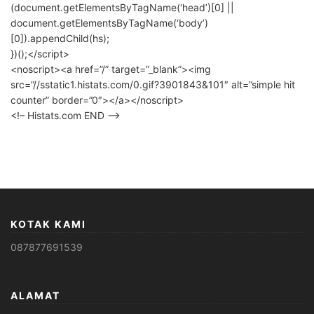
(document.getElementsByTagName(‘head’)[0] ||
document.getElementsByTagName(‘body’)
[0]).appendChild(hs);
})();</script>
<noscript><a href=”/” target=”_blank”><img
src=”//sstatic1.histats.com/0.gif?3901843&101″ alt=”simple hit
counter” border=”0″></a></noscript>
<!– Histats.com END –>
KOTAK KAMI
087877691539
ALAMAT