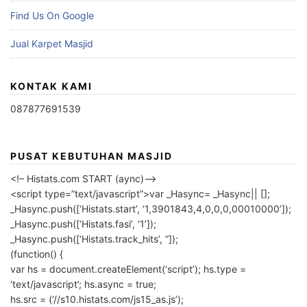
Find Us On Google
Jual Karpet Masjid
KONTAK KAMI
087877691539
PUSAT KEBUTUHAN MASJID
<!– Histats.com START (aync)–>
<script type=”text/javascript”>var _Hasync= _Hasync|| [];
_Hasync.push([‘Histats.start’, ‘1,3901843,4,0,0,0,00010000’]);
_Hasync.push([‘Histats.fasi’, ‘1’]);
_Hasync.push([‘Histats.track_hits’, ”]);
(function() {
var hs = document.createElement(‘script’); hs.type =
‘text/javascript’; hs.async = true;
hs.src = (‘//s10.histats.com/js15_as.js’);